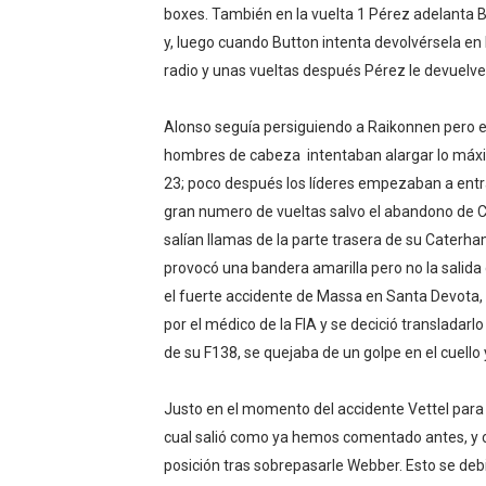
boxes. También en la vuelta 1 Pérez adelanta Bu
Athletes Unlimited Softba
y, luego cuando Button intenta devolvérsela en la
radio y unas vueltas después Pérez le devuelve 
Mundial de piragüismo sla
Tour de Francia masculino
Alonso seguía persiguiendo a Raikonnen pero e
hombres de cabeza intentaban alargar lo máxim
Mundial de Fórmula 1 2026
23; poco después los líderes empezaban a entrar
gran numero de vueltas salvo el abandono de 
Campeonato de Europa de sa
salían llamas de la parte trasera de su Caterham
provocó una bandera amarilla pero no la salida 
el fuerte accidente de Massa en Santa Devota, p
por el médico de la FIA y se decició transladar
de su F138, se quejaba de un golpe en el cuello 
Justo en el momento del accidente Vettel para an
cual salió como ya hemos comentado antes, y co
posición tras sobrepasarle Webber. Esto se debi