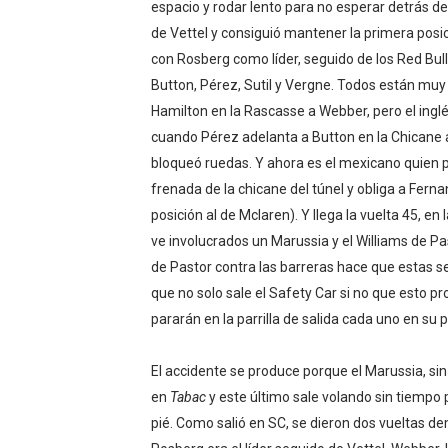
espacio y rodar lento para no esperar detrás 
de Vettel y consiguió mantener la primera posició
con Rosberg como líder, seguido de los Red Bull
Button, Pérez, Sutil y Vergne. Todos están muy 
Hamilton en la Rascasse a Webber, pero el inglé
cuando Pérez adelanta a Button en la Chicane a 
bloqueó ruedas. Y ahora es el mexicano quien pr
frenada de la chicane del túnel y obliga a Fern
posición al de Mclaren). Y llega la vuelta 45, en
ve involucrados un Marussia y el Williams de Pa
de Pastor contra las barreras hace que estas se 
que no solo sale el Safety Car si no que esto p
pararán en la parrilla de salida cada uno en su 
El accidente se produce porque el Marussia, sin 
en
Tabac
y este último sale volando sin tiempo 
pié. Como salió en SC, se dieron dos vueltas dem