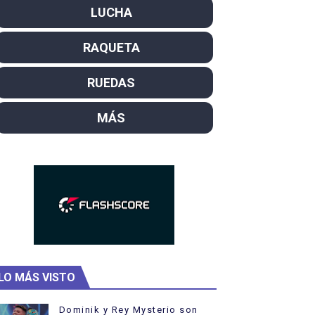
LUCHA
SL
RAQUETA
campeón del mundo. Bronces para David Llorente y Miren La
ntacampeones, los más laureados
RUEDAS
el año como campeón
MÁS
ajal en plataforma. 5 orazos para Chiara Pellacani, doblet
LO MÁS VISTO
Dominik y Rey Mysterio son