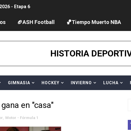
2026 - Etapa 6
gue 2026
los
🏈ASH Football
🏀Tiempo Muerto NBA
guas abiertas 2026 (París, Francia) - Dobletes de Wellbro
pentatlón moderno 2026 (Estambul, Turquía)
HISTORIA DEPORTI
tación artística 2026 (París, Francia) - España domina junto
ido desbancan una semana después a The Demand por trío
GIMNASIA
HOCKEY
INVIERNO
LUCHA
 GP Gran Bretaña
 gana en "casa"
League 2026 - Playoffs
or
,
Motor - Fórmula 1
igh diving 2026 (París, Francia)