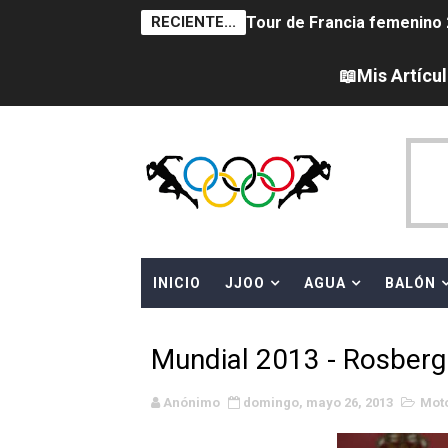
RECIENTE...
Tour de Francia femenino 
Women's Pro Baseball Lea
📖Mis Artícu
Campeonato de Europa en a
Campeonato de Europa de 
Campeonato de Europa de na
AEW - Adam Page con Brod
INICIO
JJOO
AGUA
BALÓN
Canadá Open 2026
Mundial de MotoGP 2026 -
Mundial 2013 - Rosberg
Canadian Elite Basketball 
Anónimo
domingo, mayo 26, 2013
Mot
Campeonato de Europa de h