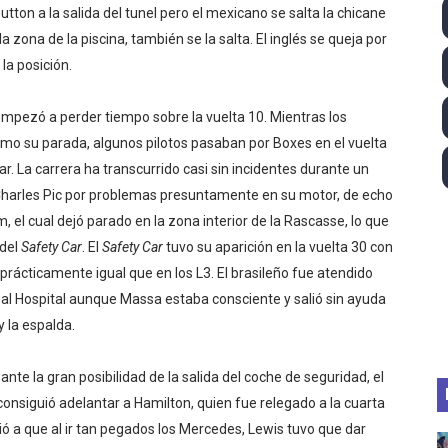
tton a la salida del tunel pero el mexicano se salta la chicane
ll League 2026 - Las Utah Talons son bicampeonas de la AU
 zona de la piscina, también se la salta. El inglés se queja por
la posición.
lom 2026 (Oklahoma City, Estados Unidos) - Miquel Travé 
 2026 - Tadej Pogacar entra en el selecto grupo de los pe
mpezó a perder tiempo sobre la vuelta 10. Mientras los
o su parada, algunos pilotos pasaban por Boxes en el vuelta
 - Lando Norris consigue en Hungría su primera victoria d
. La carrera ha transcurrido casi sin incidentes durante un
Charles Pic por problemas presuntamente en su motor, de echo
ltos 2026 (París, Francia) - Bronce para Jorge y Ana Carv
, el cual dejó parado en la zona interior de la Rascasse, lo que
del
Safety Car
. El
Safety Car
tuvo su aparición en la vuelta 30 con
rácticamente igual que en los L3. El brasileño fue atendido
lo al Hospital aunque Massa estaba consciente y salió sin ayuda
y la espalda.
te la gran posibilidad de la salida del coche de seguridad, el
nsiguió adelantar a Hamilton, quien fue relegado a la cuarta
ó a que al ir tan pegados los Mercedes, Lewis tuvo que dar