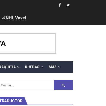
🏒NHL Vavel
ck y Taddeucci. Ángela Martínez 5ª en 10km
VA
 al equipo neutral ruso, llevándose 8 medallas, seis para I
s en el Grand Slam Mexico
RAQUETA
RUEDAS
MÁS
TRADUCTOR