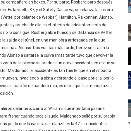
de su compañero en boxes. Por su parte, Rosberg paró después
n. Es la vuelta 37, y el Safety Car se va, se relanza la carrera
 (Vettel por delante de Webber), Hamilton, Raikonnen, Alonso,
juntos y prueba de ello es el intento de adelantamiento de
s no lo consigue. Rosberg abre hueco y se distancia de Vettel
la salida del túnel, en una maniobra arriesgada en la que
esiona a Alonso. Dos vueltas más tarde, Pérez se tira en la
ando Alonso a saltarse la curva (más tarde tuvo que devolver la
 la zona de la piscina se produce un grave accidente en el que se
stor Maldonado, el accidente es tan fuerte que en el impacto
muevan, invadiendo la pista y cortando el paso por ella, por lo
rovoca situación de bandera roja, es decir, que los monoplazas
posición.
alerón delantero, cierra al Williams que intentaba pasarle
para frenar cuando toca el suelo. Maldonado salió por su propio
p
ás por lo que la carrera se relanzó en la 47, sin incidentes,