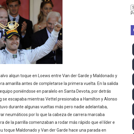
vion Heights ponen fin al reinado por parejas de The Vani
P
2026 - Week 10
 season
ra Chelsea Green, Chad Gable y Baron Corbin en SummerSl
TB 2026 (Monteceneri, Suiza) - Charlie Aldridge y Sina Fr
emo 2026 (Varese, Italia) - Rumanía, Alemania y Gran Breta
s salvo alqun toque en Loews entre Van der Garde y Maldonado y
a amarilla antes de completarse la primera vuelta. En la salida
ino 2026 (Tokio, Japón) - Estados Unidos invencibles, ya 
equipo poniéndose en paralelo en Santa Devota, por detrás
g se escapaba mientras Vettel presionaba a Hamilton y Alonso
último Impact! con Jason Hotch como nuevo TNA Internati
ntuvo durante algunas vueltas más pero nadie adelantaba,
var neumáticos por lo que la cabeza de carrera marcaba
ong Kong) - La delegación italiana arrasa con 4 oros y 4 pl
ra de la parrilla comenzaban a rodar más rápido que el líder e
va monarca Intercontinental, su primer título individual en
ras su toque Maldonado y Van der Garde hace una parada en