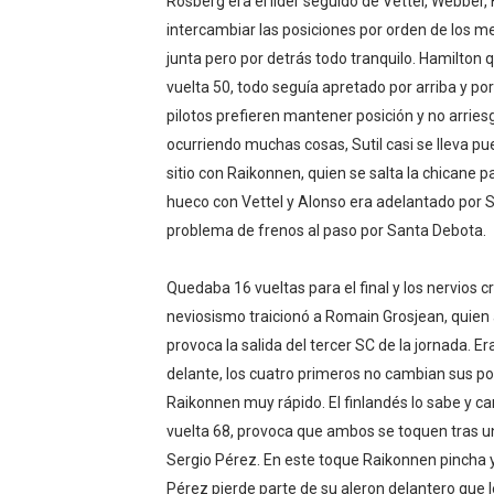
Rosberg era el líder seguido de Vettel, Webber,
intercambiar las posiciones por orden de los 
junta pero por detrás todo tranquilo. Hamilton q
vuelta 50, todo seguía apretado por arriba y po
pilotos prefieren mantener posición y no arrie
ocurriendo muchas cosas, Sutil casi se lleva p
sitio con Raikonnen, quien se salta la chicane p
hueco con Vettel y Alonso era adelantado por Su
problema de frenos al paso por Santa Debota.
Quedaba 16 vueltas para el final y los nervios c
neviosismo traicionó a Romain Grosjean, quien a 
provoca la salida del tercer SC de la jornada. Er
delante, los cuatro primeros no cambian sus pos
Raikonnen muy rápido. El finlandés lo sabe y ca
vuelta 68, provoca que ambos se toquen tras u
Sergio Pérez. En este toque Raikonnen pincha y 
Pérez pierde parte de su aleron delantero que 