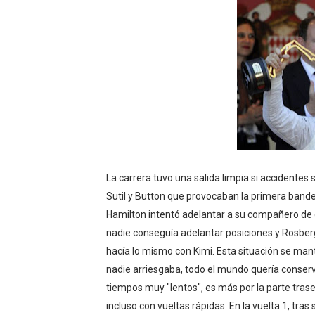
WWE NXT - Myles Borne y Ta
Canadian Football League 
EFA y AFLE 2026 - Regular
Grandes éxitos por fin pa
Campeonato de Europa de M
Campeonato de Europa de r
La carrera tuvo una salida limpia si accidente
Sutil y Button que provocaban la primera bander
Mundial de lacrosse femen
Hamilton intentó adelantar a su compañero de 
nadie conseguía adelantar posiciones y Rosber
Máxima celebración en el 
hacía lo mismo con Kimi. Esta situación se ma
nadie arriesgaba, todo el mundo quería conser
Mundial de esgrima 2026 (H
tiempos muy "lentos", es más por la parte trase
Raquel Rodriguez es la nue
incluso con vueltas rápidas. En la vuelta 1, t