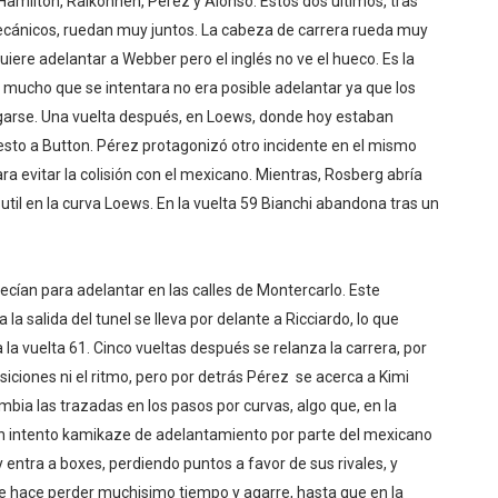
 Hamilton, Raikonnen, Pérez y Alonso. Estos dos últimos, tras
mecánicos, ruedan muy juntos. La cabeza de carrera rueda muy
uiere adelantar a Webber pero el inglés no ve el hueco. Es la
r mucho que se intentara no era posible adelantar ya que los
sgarse. Una vuelta después, en Loews, donde hoy estaban
uesto a Button. Pérez protagonizó otro incidente en el mismo
ara evitar la colisión con el mexicano. Mientras, Rosberg abría
til en la curva Loews. En la vuelta 59 Bianchi abandona tras un
recían para adelantar en las calles de Montercarlo. Este
la salida del tunel se lleva por delante a Ricciardo, lo que
a la vuelta 61. Cinco vueltas después se relanza la carrera, por
iciones ni el ritmo, pero por detrás Pérez se acerca a Kimi
mbia las trazadas en los pasos por curvas, algo que, en la
n intento kamikaze de adelantamiento por parte del mexicano
entra a boxes, perdiendo puntos a favor de sus rivales, y
le hace perder muchisimo tiempo y agarre, hasta que en la