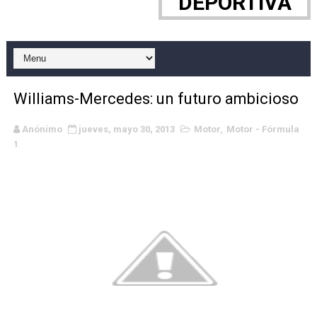
DEPORTIVA
EFA y AFLE 2026 - Regular season
Grandes éxitos por fin para Chelsea Green, Chad Gabl
Campeonato de Europa de MTB 2026 (Monteceneri, Suiza)
Williams-Mercedes: un futuro ambicioso
Campeonato de Europa de remo 2026 (Varese, Italia) - 
Anónimo
jueves, mayo 30, 2013
Motor
,
Motor - Fórmula
Mundial de lacrosse femenino 2026 (Tokio, Japón) - Es
1
Máxima celebración en el último Impact! con Jason Ho
Mundial de esgrima 2026 (Hong Kong) - La delegación ita
Raquel Rodriguez es la nueva monarca Intercontinental,
Athletes Unlimited Softball League 2026 - Las Utah Ta
Mundial de piragüismo slalom 2026 (Oklahoma City, Es