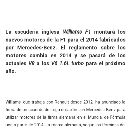
Tour de Francia masculino 2026 - Tadej Pogacar entra 
Mundial de Fórmula 1 2026 - Lando Norris consigue en 
La escuderia inglesa
Williams F1
montará los
Campeonato de Europa de saltos 2026 (París, Francia) 
nuevos motores de la F1 para el 2014 fabricados
por Mercedes-Benz. El reglamento sobre los
Tour de Francia femenino 2026 - Etapa 6
motores cambia en 2014 y se pasará de los
Women's Pro Baseball League 2026
actuales
V8
a los
V6 1.6L turbo
para el próximo
año.
Williams, que trabaja con Renault desde 2012, ha anunciado la
firma de un acuerdo de larga duración con Mercedes-Benz para
utilizar motores de la firma alemana en el Mundial de Fórmula
uno a partir de 2014.
La marca alemana, según los términos del