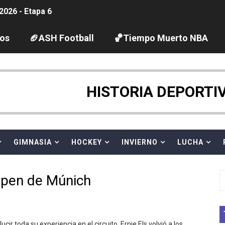
2026 - Etapa 6
gue 2026
los
🏈ASH Football
🏀Tiempo Muerto NBA
guas abiertas 2026 (París, Francia) - Dobletes de Wellbro
pentatlón moderno 2026 (Estambul, Turquía)
HISTORIA DEPORTI
tación artística 2026 (París, Francia) - España domina junto
ido desbancan una semana después a The Demand por trío
GIMNASIA
HOCKEY
INVIERNO
LUCHA
 GP Gran Bretaña
Open de Múnich
League 2026 - Playoffs
igh diving 2026 (París, Francia)
cir toda su experiencia en el circuito, Ernie Els volvió a los