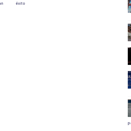
an
éxito
p