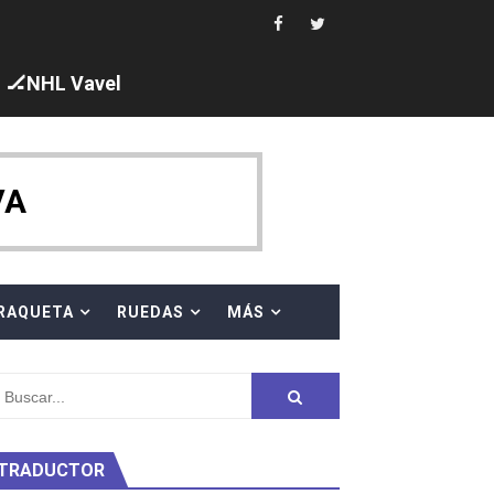
🏒NHL Vavel
ck y Taddeucci. Ángela Martínez 5ª en 10km
VA
 al equipo neutral ruso, llevándose 8 medallas, seis para I
s en el Grand Slam Mexico
RAQUETA
RUEDAS
MÁS
TRADUCTOR