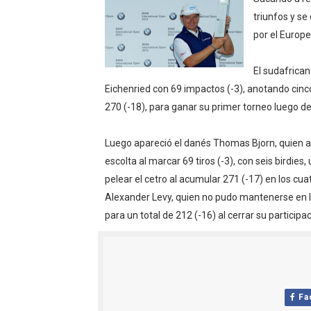
WWE NXT - Myles Borne y Ta
triunfos y se
por el Europe
Canadian Football League 
El sudafrica
EFA y AFLE 2026 - Regular
Eichenried con 69 impactos (-3), anotando cinco
270 (-18), para ganar su primer torneo luego d
Grandes éxitos por fin pa
Campeonato de Europa de M
Luego apareció el danés Thomas Bjorn, quien a
escolta al marcar 69 tiros (-3), con seis birdie
Campeonato de Europa de r
pelear el cetro al acumular 271 (-17) en los cu
Alexander Levy, quien no pudo mantenerse en la 
Mundial de lacrosse femen
para un total de 212 (-16) al cerrar su participa
Máxima celebración en el 
Mundial de esgrima 2026 (H
Raquel Rodriguez es la nue
Fa