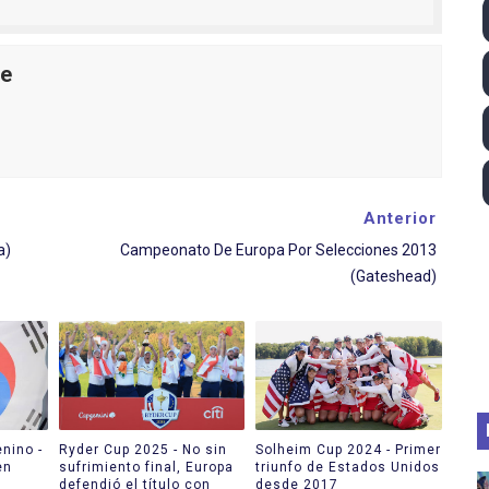
ll League 2026 - Las Utah Talons son bicampeonas de la AU
le
lom 2026 (Oklahoma City, Estados Unidos) - Miquel Travé 
 2026 - Tadej Pogacar entra en el selecto grupo de los pe
 - Lando Norris consigue en Hungría su primera victoria d
Anterior
ltos 2026 (París, Francia) - Bronce para Jorge y Ana Carv
a)
Campeonato De Europa Por Selecciones 2013
(Gateshead)
nino -
Ryder Cup 2025 - No sin
Solheim Cup 2024 - Primer
en
sufrimiento final, Europa
triunfo de Estados Unidos
defendió el título con
desde 2017