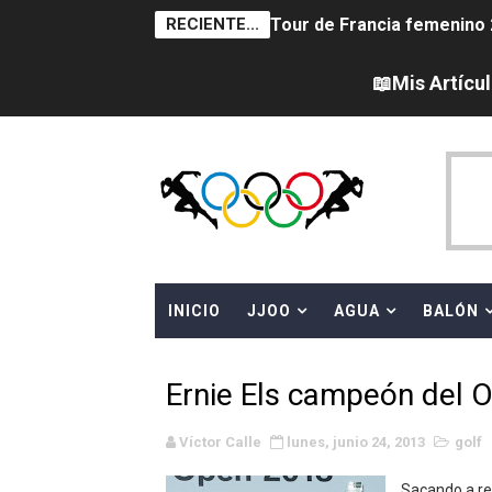
RECIENTE...
Tour de Francia femenino 
Women's Pro Baseball Lea
📖Mis Artícu
Campeonato de Europa en a
Campeonato de Europa de 
Campeonato de Europa de na
AEW - Adam Page con Brod
INICIO
JJOO
AGUA
BALÓN
Canadá Open 2026
Mundial de MotoGP 2026 -
Ernie Els campeón del 
Canadian Elite Basketball 
Víctor Calle
lunes, junio 24, 2013
golf
Campeonato de Europa de h
Sacando a relu