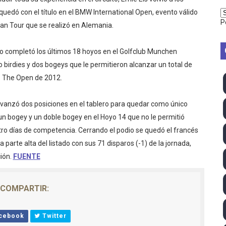
vion Heights ponen fin al reinado por parejas de The Vani
 quedó con el título en el BMW International Open, evento válido
P
an Tour que se realizó en Alemania.
2026 - Week 10
no completó los últimos 18 hoyos en el Golfclub Munchen
 season
 birdies y dos bogeys que le permitieron alcanzar un total de
e The Open de 2012.
ra Chelsea Green, Chad Gable y Baron Corbin en SummerSl
TB 2026 (Monteceneri, Suiza) - Charlie Aldridge y Sina Fr
vanzó dos posiciones en el tablero para quedar como único
s, un bogey y un doble bogey en el Hoyo 14 que no le permitió
emo 2026 (Varese, Italia) - Rumanía, Alemania y Gran Breta
atro días de competencia. Cerrando el podio se quedó el francés
parte alta del listado con sus 71 disparos (-1) de la jornada,
ino 2026 (Tokio, Japón) - Estados Unidos invencibles, ya 
ción.
FUENTE
último Impact! con Jason Hotch como nuevo TNA Internati
COMPARTIR:
ong Kong) - La delegación italiana arrasa con 4 oros y 4 pl
va monarca Intercontinental, su primer título individual en
cebook
Twitter