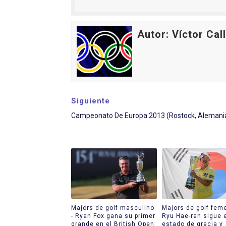
Athletes Unlimited Softba
Autor: Víctor Cal
Mundial de piragüismo sla
Tour de Francia masculino
Mundial de Fórmula 1 2026
Siguiente
Campeonato de Europa de sa
Campeonato De Europa 2013 (Rostock, Alemani
Majors de golf masculino
Majors de golf feme
- Ryan Fox gana su primer
Ryu Hae-ran sigue 
grande en el British Open
estado de gracia y