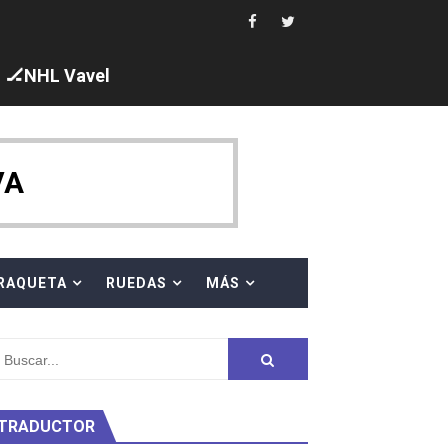
s en el Grand Slam Mexico
🏒NHL Vavel
ck y Taddeucci. Ángela Martínez 5ª en 10km
VA
ty Project
RAQUETA
RUEDAS
MÁS
TRADUCTOR