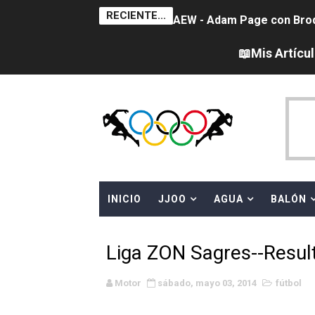
RECIENTE...
AEW - Adam Page con Brod
Tour de Francia femenino 
📖Mis Artícu
Women's Pro Baseball Lea
Campeonato de Europa en a
Campeonato de Europa de 
WWE NXT - Myles Borne y Ta
INICIO
JJOO
AGUA
BALÓN
Canadá Open 2026
Mundial de MotoGP 2026 -
Liga ZON Sagres--Result
Canadian Elite Basketball
Motor
sábado, mayo 03, 2014
fútbol
Canadian Football League 