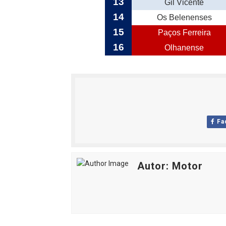
13
Gil Vicente
14
Os Belenenses
15
Paços Ferreira
16
Olhanense
Fa
Autor: Motor