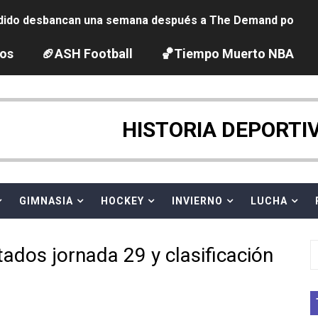
ido desbancan una semana después a The Demand por trío
2026 - Etapa 5
los
🏈ASH Football
🏀Tiempo Muerto NBA
gue 2026
guas abiertas 2026 (París, Francia) - Dobletes de Wellbro
HISTORIA DEPORTI
pentatlón moderno 2026 (Estambul, Turquía)
vion Heights ponen fin al reinado por parejas de The Vani
GIMNASIA
HOCKEY
INVIERNO
LUCHA
 GP Gran Bretaña
ados jornada 29 y clasificación
 League
2026 - Week 10