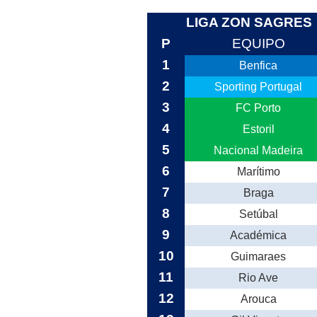
LIGA ZON SAGRES
P
EQUIPO
1
Benfica
2
Sporting Portugal
3
FC Porto
4
Estoril
5
Nacional Madeira
6
Marítimo
7
Braga
8
Setúbal
9
Académica
10
Guimaraes
11
Rio Ave
12
Arouca