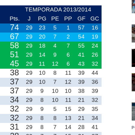
TEMPORADA 2013/2014
Pts.
J
PG
PE
PP
GF
GC
74
29
23
5
1
57
16
67
29
20
7
2
54
19
58
29
18
4
7
55
24
51
29
14
9
6
41
26
45
29
11
12
6
43
32
38
29
10
8
11
39
44
37
29
10
7
12
39
36
37
29
9
10
10
38
39
34
29
8
10
11
21
32
32
29
9
5
15
29
35
32
29
8
8
13
21
34
31
29
8
7
14
28
41
p