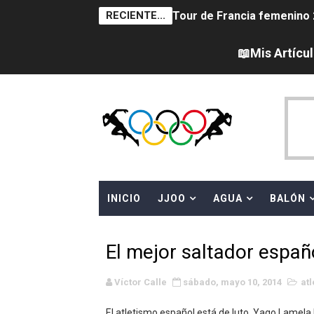
RECIENTE...
Tour de Francia femenino 
Women's Pro Baseball Lea
📖Mis Artícu
Campeonato de Europa en a
Campeonato de Europa de 
Campeonato de Europa de na
AEW - Adam Page con Brod
INICIO
JJOO
AGUA
BALÓN
Canadá Open 2026
Mundial de MotoGP 2026 -
El mejor saltador españ
Canadian Elite Basketball 
Víctor Calle
sábado, mayo 10, 2014
at
Campeonato de Europa de h
El atletismo español está de luto. Yago Lamela