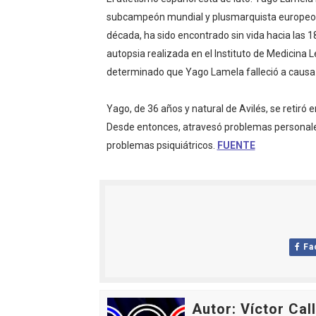
WWE NXT - Myles Borne y Ta
subcampeón mundial y plusmarquista europeo d
década, ha sido encontrado sin vida hacia las 18
Canadian Football League 
autopsia realizada en el Instituto de Medicina L
determinado que Yago Lamela falleció a causa 
EFA y AFLE 2026 - Regular
Yago, de 36 años y natural de Avilés, se retiró 
Grandes éxitos por fin pa
Desde entonces, atravesó problemas personales 
Campeonato de Europa de M
problemas psiquiátricos.
FUENTE
Campeonato de Europa de r
Mundial de lacrosse femen
Máxima celebración en el 
Fa
Mundial de esgrima 2026 (H
Raquel Rodriguez es la nue
Autor: Víctor Cal