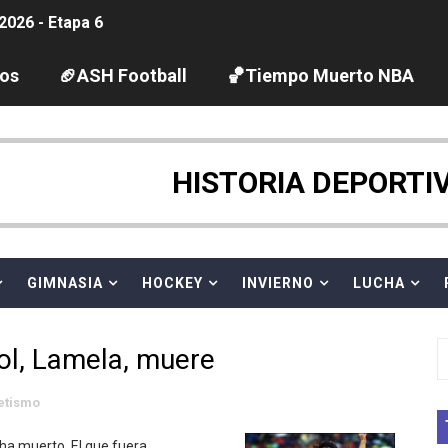
2026 - Etapa 6
gue 2026
los
🏈ASH Football
🏀Tiempo Muerto NBA
guas abiertas 2026 (París, Francia) - Dobletes de Wellbro
pentatlón moderno 2026 (Estambul, Turquía)
HISTORIA DEPORTI
tación artística 2026 (París, Francia) - España domina junto
ido desbancan una semana después a The Demand por trío
GIMNASIA
HOCKEY
INVIERNO
LUCHA
 GP Gran Bretaña
ol, Lamela, muere
League 2026 - Playoffs
letismo
igh diving 2026 (París, Francia)
 ha muerto. El que fuera