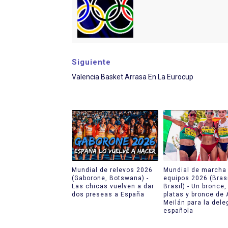
Athletes Unlimited Softba
Mundial de piragüismo sla
Tour de Francia masculino
Siguiente
Valencia Basket Arrasa En La Eurocup
Mundial de Fórmula 1 2026
Campeonato de Europa de sa
Mundial de relevos 2026
Mundial de marcha 
(Gaborone, Botswana) -
equipos 2026 (Brasi
Las chicas vuelven a dar
Brasil) - Un bronce,
dos preseas a España
platas y bronce de 
Meilán para la dele
española