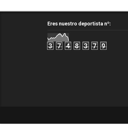
Eres nuestro deportista nº:
3
7
4
8
3
7
9