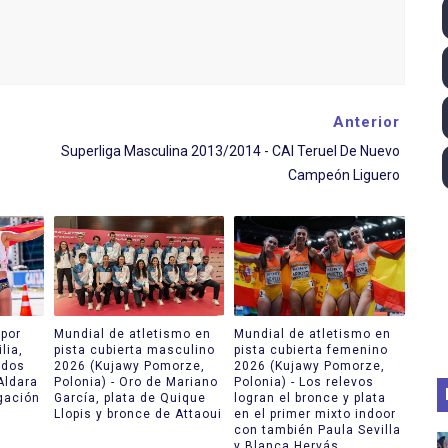
ll League 2026 - Las Utah Talons son bicampeonas de la AU
lom 2026 (Oklahoma City, Estados Unidos) - Miquel Travé 
 2026 - Tadej Pogacar entra en el selecto grupo de los pe
Anterior
Superliga Masculina 2013/2014 - CAI Teruel De Nuevo
 - Lando Norris consigue en Hungría su primera victoria d
Campeón Liguero
ltos 2026 (París, Francia) - Bronce para Jorge y Ana Carv
por
Mundial de atletismo en
Mundial de atletismo en
lia,
pista cubierta masculino
pista cubierta femenino
 dos
2026 (Kujawy Pomorze,
2026 (Kujawy Pomorze,
Aldara
Polonia) - Oro de Mariano
Polonia) - Los relevos
gación
García, plata de Quique
logran el bronce y plata
Llopis y bronce de Attaoui
en el primer mixto indoor
con también Paula Sevilla
y Blanca Hervás