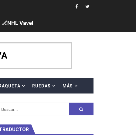
🏒NHL Vavel
ck y Taddeucci. Ángela Martínez 5ª en 10km
VA
 al equipo neutral ruso, llevándose 8 medallas, seis para I
s en el Grand Slam Mexico
RAQUETA
RUEDAS
MÁS
TRADUCTOR