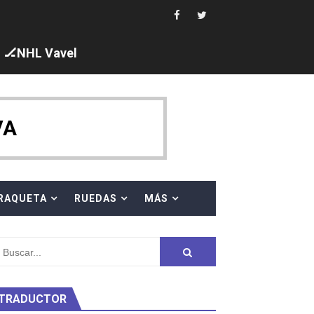
ajal en plataforma. 5 orazos para Chiara Pellacani, doblet
🏒NHL Vavel
VA
 al equipo neutral ruso, llevándose 8 medallas, seis para I
s en el Grand Slam Mexico
RAQUETA
RUEDAS
MÁS
TRADUCTOR