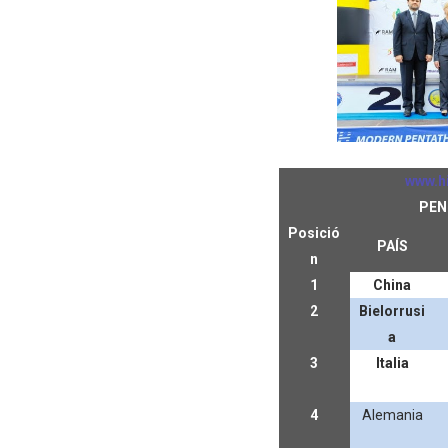
www.h
PEN
Posició
PAÍS
n
1
China
2
Bielorrusi
a
3
Italia
4
Alemania