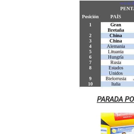
www.hi
PENT
Posición
PAÍS
1
Gran
Bretaña
2
China
3
China
4
Alemania
5
Lituania
6
Hungría
7
Rusia
8
Estados
Unidos
9
Bielorrusia
10
Italia
PARADA PO