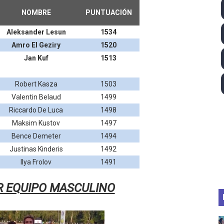
ll League 2026 - Las Utah Talons son bicampeonas de la AU
NOMBRE
PUNTUACIÓN
Aleksander Lesun
1534
lom 2026 (Oklahoma City, Estados Unidos) - Miquel Travé 
Amro El Geziry
1520
 2026 - Tadej Pogacar entra en el selecto grupo de los pe
Jan Kuf
1513
 - Lando Norris consigue en Hungría su primera victoria d
Robert Kasza
1503
Valentin Belaud
1499
guas abiertas 2026 (París, Francia) - Wellbrock y Taddeucc
Riccardo De Luca
1498
Maksim Kustov
1497
Bence Demeter
1494
Justinas Kinderis
1492
Ilya Frolov
1491
R EQUIPO MASCULINO