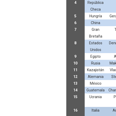
4
República
Checa
5
Hungría
Ger
6
China
7
Gran
Bretaña
8
Estados
Den
Unidos
9
Egipto
A
10
Rusia
Mak
11
Kazajistán
Vla
12
Alemania
St
13
México
14
Guatemala
Char
15
Ucrania
P
16
Italia
An