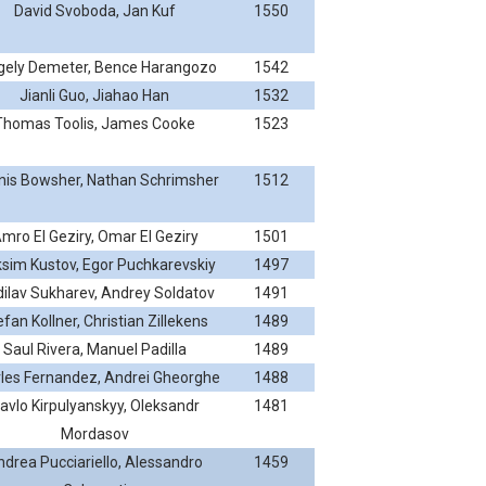
David Svoboda, Jan Kuf
1550
gely Demeter, Bence Harangozo
1542
Jianli Guo, Jiahao Han
1532
Thomas Toolis, James Cooke
1523
nis Bowsher, Nathan Schrimsher
1512
mro El Geziry, Omar El Geziry
1501
sim Kustov, Egor Puchkarevskiy
1497
dilav Sukharev, Andrey Soldatov
1491
efan Kollner, Christian Zillekens
1489
Saul Rivera, Manuel Padilla
1489
les Fernandez, Andrei Gheorghe
1488
avlo Kirpulyanskyy, Oleksandr
1481
Mordasov
drea Pucciariello, Alessandro
1459