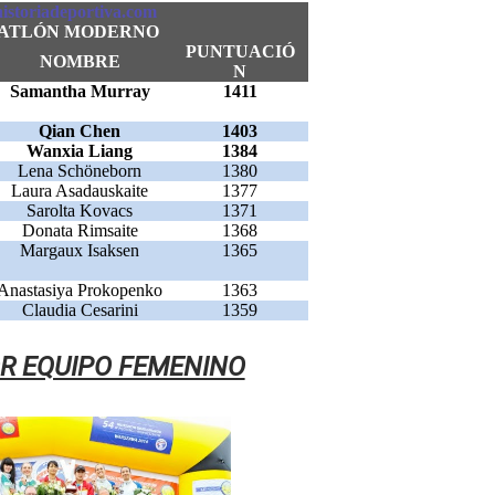
storiadeportiva.com
ATLÓN MODERNO
PUNTUACIÓ
NOMBRE
N
Samantha Murray
1411
Qian Chen
1403
Wanxia Liang
1384
Lena Schöneborn
1380
Laura Asadauskaite
1377
Sarolta Kovacs
1371
Donata Rimsaite
1368
Margaux Isaksen
1365
Anastasiya Prokopenko
1363
Claudia Cesarini
1359
R EQUIPO FEMENINO