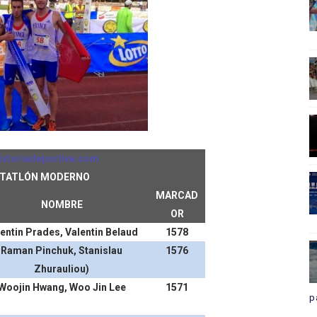
istoriadeportiva.com
TATLÓN MODERNO
MARCAD
NOMBRE
OR
entin Prades, Valentin Belaud
1578
Raman Pinchuk, Stanislau
1576
Zhurauliou)
Woojin Hwang, Woo Jin Lee
1571
p