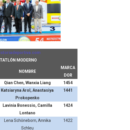
istoriadeportiva.com
TATLÓN MODERNO
MARCA
NOMBRE
DOR
Qian Chen, Wanxia Liang
1454
Katsiaryna Arol, Anastasiya
1441
Prokopenko
Lavinia Bonessio, Camilla
1424
Lontano
Lena Schöneborn, Annika
1422
Schleu