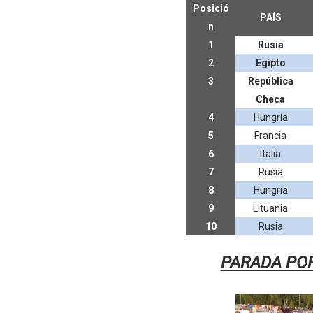
Posició
Athletes Unlimited Softba
PAÍS
n
1
Rusia
Mundial de piragüismo sla
2
Egipto
Tour de Francia masculino
3
República
Checa
Mundial de Fórmula 1 2026
4
Hungría
5
Francia
Campeonato de Europa en a
6
Italia
7
Rusia
8
Hungría
9
Lituania
10
Rusia
PARADA PO