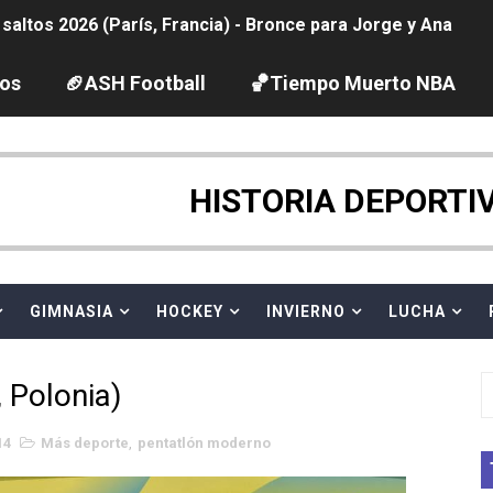
ltos 2026 (París, Francia) - Bronce para Jorge y Ana Carv
2026 - Etapa 6
los
🏈ASH Football
🏀Tiempo Muerto NBA
gue 2026
pentatlón moderno 2026 (Estambul, Turquía)
HISTORIA DEPORTI
tación artística 2026 (París, Francia) - España domina junto
ido desbancan una semana después a The Demand por trío
GIMNASIA
HOCKEY
INVIERNO
LUCHA
 GP Gran Bretaña
 Polonia)
League 2026 - Playoffs
14
Más deporte
,
pentatlón moderno
igh diving 2026 (París, Francia)