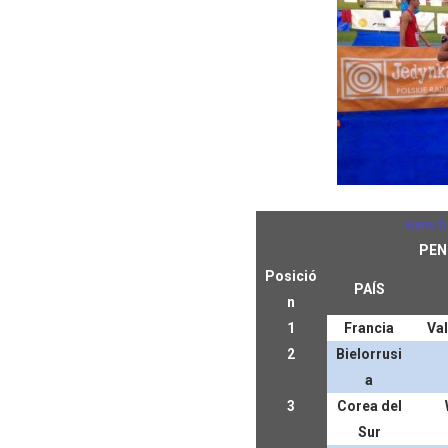
www.h
PEN
Posició
PAÍS
n
1
Francia
Val
2
Bielorrusi
a
3
Corea del
Sur