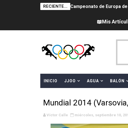
RECIENTE...
Campeonato de Europa de sa
Tour de Francia femenino 
📖Mis Artícu
Women's Pro Baseball Lea
Campeonato de Europa de 
Campeonato de Europa de na
AEW - Adam Page con Brod
INICIO
JJOO
AGUA
BALÓN
Canadá Open 2026
Mundial de MotoGP 2026 -
Mundial 2014 (Varsovia,
Canadian Elite Basketball 
Víctor Calle
miércoles, septiembre 10, 20
Campeonato de Europa de h