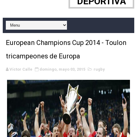
DEPORTIVA
WWE NXT - Myles Borne y Tavion Heights ponen fin al r
Canadian Football League 2026 - Week 10
EFA y AFLE 2026 - Regular season
European Champions Cup 2014 - Toulon
Grandes éxitos por fin para Chelsea Green, Chad Gabl
tricampeones de Europa
Campeonato de Europa de MTB 2026 (Monteceneri, Suiza)
Víctor Calle
domingo, mayo 03, 2015
rugby
Campeonato de Europa de remo 2026 (Varese, Italia) - 
Mundial de lacrosse femenino 2026 (Tokio, Japón) - Es
Máxima celebración en el último Impact! con Jason Ho
Mundial de esgrima 2026 (Hong Kong) - La delegación ita
Raquel Rodriguez es la nueva monarca Intercontinental,