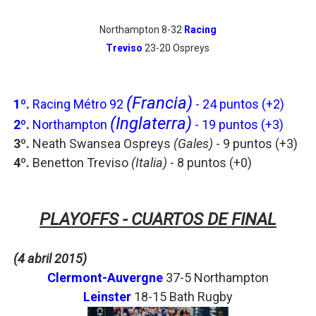
Northampton 8-32
Racing
Treviso
23-20 Ospreys
(Francia)
1º.
Racing Métro 92
- 24 puntos (+2)
(Inglaterra)
2º.
Northampton
- 19 puntos
(+3)
3º.
Neath Swansea Ospreys
(Gales)
- 9
puntos
(+3)
4º.
Benetton Treviso
(Italia)
- 8 puntos
(+0)
PLAYOFFS - CUARTOS DE FINAL
(4 abril 2015)
Clermont-Auvergne
37-5 Northampton
Leinster
18-15 Bath Rugby