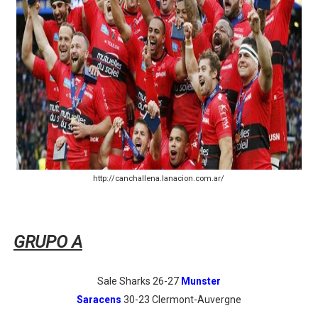
Athletes Unlimited Softball League 2026 - Las Utah Ta
Mundial de piragüismo slalom 2026 (Oklahoma City, Es
Tour de Francia masculino 2026 - Tadej Pogacar entra 
Mundial de Fórmula 1 2026 - Lando Norris consigue en 
Campeonato de Europa de saltos 2026 (París, Francia) 
http://canchallena.lanacion.com.ar/
GRUPO A
Sale Sharks 26-27
Munster
Saracens
30-23 Clermont-Auvergne