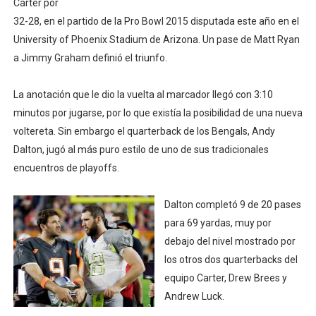
Carter por
Campeonato de Europa de natación artística 2026 (París,
32-28, en el partido de la Pro Bowl 2015 disputada este año en el
University of Phoenix Stadium de Arizona. Un pase de Matt Ryan
AEW - Adam Page con Brodido desbancan una semana d
a Jimmy Graham definió el triunfo.
Canadá Open 2026
La anotación que le dio la vuelta al marcador llegó con 3:10
minutos por jugarse, por lo que existía la posibilidad de una nueva
Mundial de MotoGP 2026 - GP Gran Bretaña
voltereta. Sin embargo el quarterback de los Bengals, Andy
Canadian Elite Basketball League 2026 - Playoffs
Dalton, jugó al más puro estilo de uno de sus tradicionales
encuentros de playoffs.
Dalton completó 9 de 20 pases
para 69 yardas, muy por
debajo del nivel mostrado por
los otros dos quarterbacks del
equipo Carter, Drew Brees y
Andrew Luck.