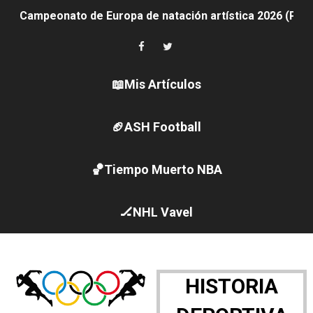
Campeonato de Europa de natación artística 2026 (París,
AEW - Adam Page con Brodido desbancan una semana d
Canadá Open 2026
📖Mis Artículos
Mundial de MotoGP 2026 - GP Gran Bretaña
🏈ASH Football
Canadian Elite Basketball League 2026 - Playoffs
Campeonato de Europa de high diving 2026 (París, Fran
🏀Tiempo Muerto NBA
WWE NXT - Myles Borne y Tavion Heights ponen fin al r
🏒NHL Vavel
Canadian Football League 2026 - Week 10
EFA y AFLE 2026 - Regular season
HISTORIA
Grandes éxitos por fin para Chelsea Green, Chad Gabl