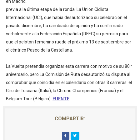
en Madrid,
Campeonato de Europa de saltos 2026 (París, Francia) 
previa a la última etapa de la ronda. La Unión Ciclista
Tour de Francia femenino 2026 - Etapa 6
Internacional (UCI), que había desautorizado su celebración el
pasado diciembre, ha cambiado de opinión y ha confirmado
Women's Pro Baseball League 2026
verbalmente a la Federación Española (RFEC) su permiso para
que el pelotón femenino ruede el próximo 13 de septiembre por
Campeonato de Europa en aguas abiertas 2026 (París, F
el céntrico Paseo de la Castellana.
Campeonato de Europa de pentatlón moderno 2026 (Est
La Vuelta pretendía organizar esta carrera con motivo de su 80º
Campeonato de Europa de natación artística 2026 (París,
aniversario, pero La Comisión de Ruta desautorizó su disputa al
comprobar que coincidía en el calendario con otras 3 carreras: el
Giro de Toscana (Italia), la Chrono Champenois (Francia) y el
Belgium Tour (Bélgica).
FUENTE
COMPARTIR: