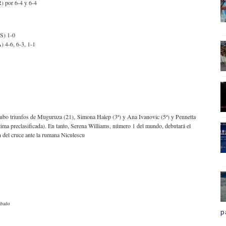
) por 6-4 y 6-4
S) 1-0
 4-6, 6-3, 1-1
ubo triunfos de Muguruza (21),
Simona Halep (3ª) y Ana Ivanovic (5ª) y Pennetta
ima preclasificada). En tanto, Serena Williams, número 1 del mundo, debutará el
ón del cruce ante la rumana Niculescu
ábado
p