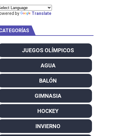
ty Project
owered by
Translate
CATEGORÍAS
am
JUEGOS OLÍMPICOS
ei dominan el Europeo
AGUA
ña se reparten el botín y Caetano Horta y Rodrigo Conde f
BALÓN
son decacampeonas y quinto oro consecutivo
GIMNASIA
onal Champion
HOCKEY
atas
INVIERNO
 WWE