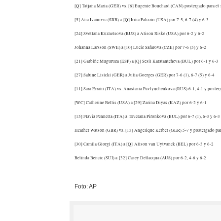
[Q] Tatjana Maria (GER) vs. [6] Eugenie Bouchard (CAN) postergado para el
[5] Ana Ivanovic (SRB) a [Q] Irina Falconi (USA) por 7-5, 6-7 (4) y 6-3
[24] Svetlana Kuznetsova (RUS) a Alison Riske (USA) por 6-2 y 6-2
Johanna Larsson (SWE) a [10] Lucie Safarova (CZE) por 7-6 (5) y 6-2
[21] Garbiñe Muguruza (ESP) a [Q] Sesil Karatantcheva (BUL) por 6-1 y 6-3
[27] Sabine Lisicki (GER) a Julia Goerges (GER) por 7-6 (1), 6-7 (5) y 6-4
[11] Sara Errani (ITA) vs. Anastasia Pavlyuchenkova (RUS) 6-1, 4-1 y poster
[WC] Catherine Bellis (USA) a [29] Zarina Diyas (KAZ) por 6-2 y 6-1
[15] Flavia Pennetta (ITA) a Tsvetana Pironkova (BUL) por 6-7 (1), 6-3 y 6-3
Heather Watson (GBR) vs. [13] Angelique Kerber (GER) 5-7 y postergado par
[30] Camila Giorgi (ITA) a [Q] Alison van Uytvanck (BEL) por 6-3 y 6-2
Belinda Bencic (SUI) a [32] Casey Dellacqua (AUS) por 6-2, 4-6 y 6-2
Foto: AP