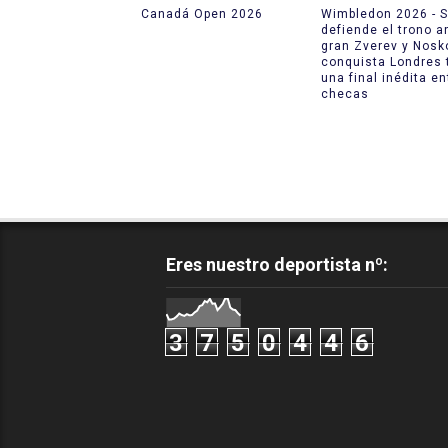
Canadá Open 2026
Wimbledon 2026 - S
defiende el trono a
gran Zverev y Nosk
conquista Londres 
una final inédita en
checas
Eres nuestro deportista nº:
3
7
5
0
4
4
6