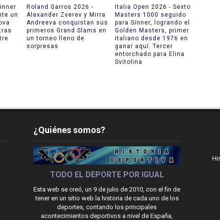
inner
Roland Garros 2026 -
Italia Open 2026 - Sexto
nte un
Alexander Zverev y Mirra
Masters 1000 seguido
ova
Andreeva conquistan sus
para Sinner, logrando el
tras
primeros Grand Slams en
Golden Masters, primer
tre
un torneo lleno de
italiano desde 1976 en
sorpresas
ganar aquí. Tercer
entorchado para Elina
Svitolina
¿Quiénes somos?
Hi
TODO EL DEPORTE POR IGUAL
Esta web se creó, un 9 de julio de 2010, con el fin de
tener en un sitio web la historia de cada uno de los
deportes, contando los principales
acontecimientos deportivos a nivel de España,