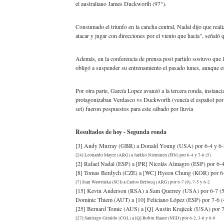
el australiano James Duckworth (97°).
Athletes Unlimited Softba
Consumado el triunfo en la cancha central, Nadal dijo que reali
Mundial de piragüismo sla
atacar y jugar con direcciones por el viento que hacía", señaló
Tour de Francia masculino
Además, en la conferencia de prensa post partido sostuvo que le
obligó a suspender su entrenamiento el pasado lunes, aunque est
Mundial de Fórmula 1 2026
Por otra parte, García Lopez avanzó a la tercera ronda, instanc
protagonizaban Verdasco vs Duckworth (vencía el español por 1
Campeonato de Europa de h
set) fueron pospuestos para este sábado por lluvia
Resultados de hoy - Segunda ronda
[3] Andy Murray (GBR) a Donald Young (USA) por 6-4 y 6-
[24] Leonardo Mayer (ARG) a Jarkko Nieminen (FIN) por 6-4 y 7-6 (5)
[2] Rafael Nadal (ESP) a [PR] Nicolás Almagro (ESP) por 6-4
[8] Tomas Berdych (CZE) a [WC] Hyeon Chung (KOR) por 6-
[7] Stan Wawrinka (SUI) a Carlos Berlocq (ARG) por 6-7 (9), 7-5 y 6-2
[15] Kevin Anderson (RSA) a Sam Querrey (USA) por 6-7 (5),
Dominic Thiem (AUT) a [10] Feliciano López (ESP) por 7-6 (4
[25] Bernard Tomic (AUS) a [Q] Austin Krajicek (USA) por 7
[27] Santiago Giraldo (COL) a [Q] Robin Haase (NED) por 6-2, 3-6 y 6-0