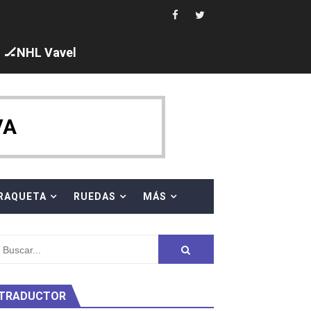
i los protagonistas. Ángela Martínez fue 5ª en 10km
🏒NHL Vavel
ajal en plataforma. 5 orazos para Chiara Pellacani, doblet
VA
 al equipo neutral ruso, llevándose 8 medallas, seis para I
RAQUETA
RUEDAS
MÁS
s en el Grand Slam Mexico
TRADUCTOR