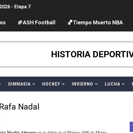
2026 - Etapa 7
guas abiertas 2026 (París, Francia) - Wellbrock y Taddeucc
los
🏈ASH Football
🏀Tiempo Muerto NBA
ltos 2026 (París, Francia) - Bronce para Jorge y Ana Carv
gue 2026
HISTORIA DEPORTI
pentatlón moderno 2026 (Estambul, Turquía)
tación artística 2026 (París, Francia) - España domina junto
GIMNASIA
HOCKEY
INVIERNO
LUCHA
ido desbancan una semana después a The Demand por trío
Rafa Nadal
 GP Gran Bretaña
s
League 2026 - Playoffs
riota Nicolás Almagro
en su debut en el Masters 1000 de Miami,