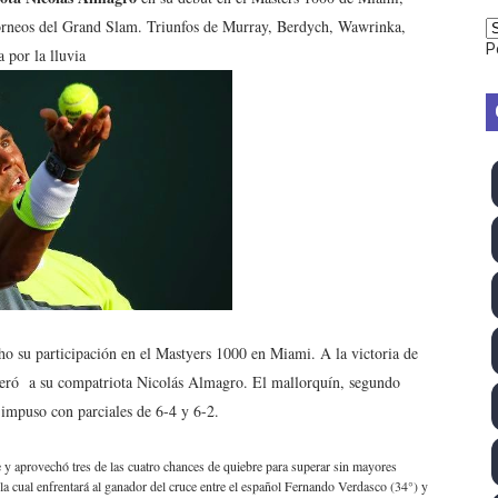
torneos del Grand Slam. Triunfos de Murray, Berdych, Wawrinka,
vion Heights ponen fin al reinado por parejas de The Vani
P
 por la lluvia
2026 - Week 10
 season
ra Chelsea Green, Chad Gable y Baron Corbin en SummerSl
TB 2026 (Monteceneri, Suiza) - Charlie Aldridge y Sina Fr
emo 2026 (Varese, Italia) - Rumanía, Alemania y Gran Breta
ino 2026 (Tokio, Japón) - Estados Unidos invencibles, ya 
o su participación en el Mastyers 1000 en Miami. A la victoria de
último Impact! con Jason Hotch como nuevo TNA Internati
eró a su compatriota Nicolás Almagro. El mallorquín, segundo
e impuso con parciales de 6-4 y 6-2.
ong Kong) - La delegación italiana arrasa con 4 oros y 4 pl
 y aprovechó tres de las cuatro chances de quiebre para superar sin mayores
va monarca Intercontinental, su primer título individual en
la cual enfrentará al ganador del cruce entre el español Fernando Verdasco (34°) y