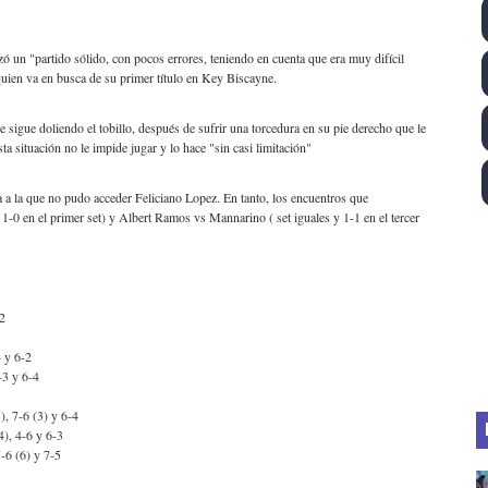
ll League 2026 - Las Utah Talons son bicampeonas de la AU
zó un "partido sólido, con pocos errores, teniendo en cuenta que era muy difícil
lom 2026 (Oklahoma City, Estados Unidos) - Miquel Travé 
 quien va en busca de su primer título en Key Biscayne.
 2026 - Tadej Pogacar entra en el selecto grupo de los pe
 sigue doliendo el tobillo, después de sufrir una torcedura en su pie derecho que le
a situación no le impide jugar y lo hace "sin casi limitación"
 - Lando Norris consigue en Hungría su primera victoria d
ia a la que no pudo acceder Feliciano Lopez. En tanto, los encuentros que
-0 en el primer set) y Albert Ramos vs Mannarino ( set iguales y 1-1 en el tercer
igh diving 2026 (París, Francia) - Catalin Preda y Nelli C
2
 y 6-2
3 y 6-4
 7-6 (3) y 6-4
), 4-6 y 6-3
-6 (6) y 7-5