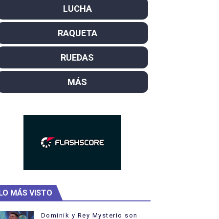
LUCHA
SL
RAQUETA
campeón del mundo. Bronces para David Llorente y Miren La
ntacampeones, los más laureados
RUEDAS
el año como campeón
MÁS
hukanivska nuevos campeones con Carlos Gimeno a las puert
LO MÁS VISTO
Dominik y Rey Mysterio son