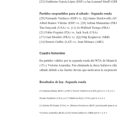
[23] Guillermo García López (ESP) a Jan-Lennard Struff (GER
Partidos suspendidos para el sábado - Segunda ronda
[29] Fernando Verdasco (ESP) vs. [Q] James Duckworth (AU
Albert Ramos Viñolas (ESP) vs. [28] Adrian Mannarino (FRA)
Tim Smyczek (USA) vs. [11] Jo-Wilfried Tsonga (FRA)
[21] Fabio Fognini (ITA) vs. Jack Sock (USA)
[17] Gael Monfils (FRA) vs. [Q] Filip Krajinovic (SRB)
[14] Ernests Gulbis (LAT) vs. Juan Mónaco (ARG)
Cuadro femenino
En partidos válidos por la segunda ronda del WTA de Miami h
(15) y Victoria Azarenka. Fue eliminada la checa Safarova (déc
sábado debido a las fuertes lluvias que motivaron la suspensi
Resultados de hoy -Segunda ronda
[3] Simona Halep (ROU) a [WC] Nicole Vaidisova (CZE) por 6-4, 2-6 y 6-1
Sloane Stephens (USA) a [17] Madison Keys (USA) por 6-4 y 6-2
[1] Serena Williams (USA) vs. Monica Niculescu (ROU) postergado para el s
Victoria Azarenka (BLR) a [20] Jelena Jankovic (SRB) por 6-1 y 6-1