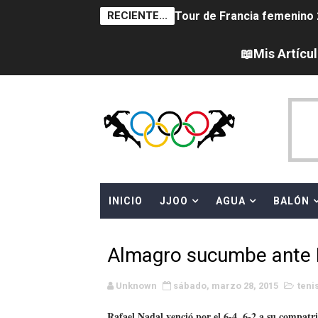
RECIENTE...
Tour de Francia femenino 
Campeonato de Europa en a
📖Mis Artícu
Campeonato de Europa de sa
Women's Pro Baseball Lea
Campeonato de Europa de 
Campeonato de Europa de na
INICIO
JJOO
AGUA
BALÓN
AEW - Adam Page con Brod
Canadá Open 2026
Almagro sucumbe ante 
Mundial de MotoGP 2026 -
Unknown
sábado, marzo 28, 2015
teni
Canadian Elite Basketball 
Rafael Nadal venció por el 6-4, 6-2 a su compat