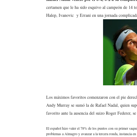
certamen que le ha sido esquivo al campeón de 14 
WWE NXT - Myles Borne y Ta
Halep, Ivanovic y Errani en una jornada complicada
Canadian Football League 
EFA y AFLE 2026 - Regular
Grandes éxitos por fin pa
Campeonato de Europa de M
Campeonato de Europa de r
Mundial de lacrosse femen
Los máximos favoritos comenzaron con el pie derech
Máxima celebración en el 
Andy Murray se sumó la de Rafael Nadal, quien sup
favorito ante la ausencia del suizo Roger Federer, s
Mundial de esgrima 2026 (H
El español hizo valer el 78% de los puntos con su primer saque
Raquel Rodriguez es la nue
problemas a Almagro y avanzar a la tercera ronda, instancia en 