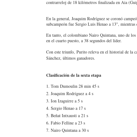
contrarreloj de 18 kilómetros
finalizada en Aia (Gu
Mundial de piragüismo sla
En la general, Joaquim Rodríguez se coronó campeó
Tour de Francia masculino
subcampeón fue Sergio Luis Henao a 13'', mientras q
En tanto, el colombiano Nairo Quintana, uno de los g
Mundial de Fórmula 1 2026
en el cuarto puesto, a 38 segundos del líder.
Campeonato de Europa de sa
Con este triunfo,
Purito releva en el historial de la
Sánchez, últimos ganadores.
Tour de Francia femenino 
Clasificación de la sexta etapa
1. Tom Dumoulin 28 min 45 s
2. Joaquim Rodríguez a 4 s
3. Ion Izaguirre a 5 s
4. Sergio Henao a 17 s
5. Beñat Intxausti a 21 s
6. Fabio Felline a 23 s
7. Nairo Quintana a 30 s