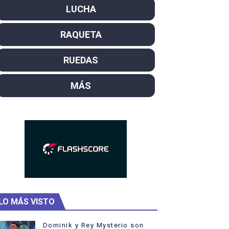
LUCHA
campeón del mundo. Bronces para David Llorente y Miren La
RAQUETA
ntacampeones, los más laureados
el año como campeón
RUEDAS
ajal en plataforma. 5 orazos para Chiara Pellacani, doblet
MÁS
LO MÁS VISTO
Dominik y Rey Mysterio son