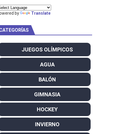
owered by
Translate
CATEGORÍAS
am
ei dominan el Europeo
JUEGOS OLÍMPICOS
ña se reparten el botín y Caetano Horta y Rodrigo Conde f
AGUA
son decacampeonas y quinto oro consecutivo
BALÓN
onal Champion
GIMNASIA
atas
HOCKEY
 WWE
INVIERNO
SL