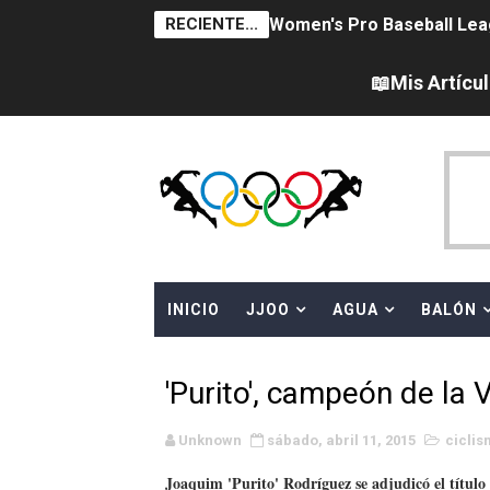
RECIENTE...
Women's Pro Baseball Lea
Campeonato de Europa en a
📖Mis Artícu
Campeonato de Europa de 
Campeonato de Europa de na
AEW - Adam Page con Brod
Canadá Open 2026
INICIO
JJOO
AGUA
BALÓN
Mundial de MotoGP 2026 -
Canadian Elite Basketball 
'Purito', campeón de la 
Campeonato de Europa de h
Unknown
sábado, abril 11, 2015
ciclis
WWE NXT - Myles Borne y Ta
Joaquim 'Purito' Rodríguez se adjudicó el título 