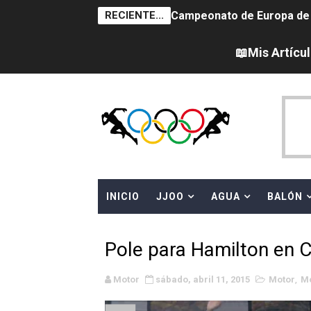
RECIENTE...
Campeonato de Europa de na
AEW - Adam Page con Brod
📖Mis Artícu
Tour de Francia femenino 
Women's Pro Baseball Lea
Campeonato de Europa en a
Campeonato de Europa de 
INICIO
JJOO
AGUA
BALÓN
WWE NXT - Myles Borne y Ta
Canadá Open 2026
Pole para Hamilton en C
Mundial de MotoGP 2026 -
Motor
sábado, abril 11, 2015
Motor
,
Mo
Canadian Elite Basketball