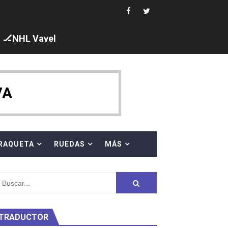
 al equipo neutral ruso, llevándose 8 medallas, seis para I
s en el Grand Slam Mexico
🏒NHL Vavel
VA
ck y Taddeucci. Ángela Martínez 5ª en 10km
RAQUETA
RUEDAS
MÁS
ty Project
TRADUCTOR