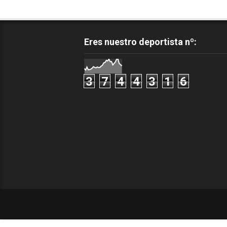
Eres nuestro deportista nº:
3
7
4
4
3
1
6