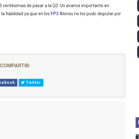
a 3 centésimas de pasar a la Q2. Un avance importante en
lom 2026 (Oklahoma City, Estados Unidos) - Miquel Travé 
a fiabilidad ya que en los
FP3
Alonso no los pudo disputar por
 2026 - Tadej Pogacar entra en el selecto grupo de los pe
 - Lando Norris consigue en Hungría su primera victoria d
026 - Estados Unidos campeón dejando a España a las pue
altos 2026 (París, Francia) - Medalla de bronce para Jorge
COMPARTIR:
cebook
Twitter