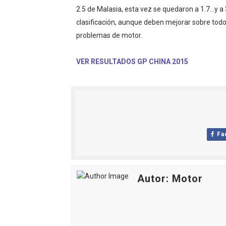
2.5 de Malasia, esta vez se quedaron a 1.7...y 
Mundial de piragüismo sla
clasificación, aunque deben mejorar sobre todo l
problemas de motor.
Tour de Francia masculino
Mundial de Fórmula 1 2026
VER RESULTADOS GP CHINA 2015
Copa del Mundo femenina 2
Campeonato de Europa de s
Fa
Autor: Motor