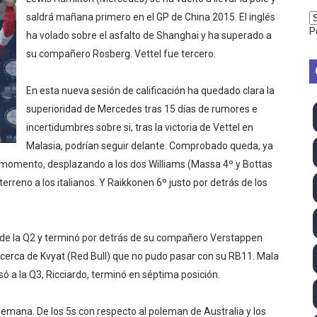
2026 - Week 10
saldrá mañana primero en el GP de China 2015. El inglés
P
ha volado sobre el asfalto de Shanghai y ha superado a
 season
su compañero Rosberg. Vettel fue tercero.
ra Chelsea Green, Chad Gable y Baron Corbin en SummerSl
En esta nueva sesión de calificación ha quedado clara la
superioridad de Mercedes tras 15 días de rumores e
TB 2026 (Monteceneri, Suiza) - Charlie Aldridge y Sina Fr
incertidumbres sobre si, tras la victoria de Vettel en
emo 2026 (Varese, Italia) - Rumanía, Alemania y Gran Breta
Malasia, podrían seguir delante. Comprobado queda, ya
mo momento, desplazando a los dos Williams (Massa 4º y Bottas
ino 2026 (Tokio, Japón) - Estados Unidos invencibles, ya 
rreno a los italianos. Y Raikkonen 6º justo por detrás de los
último Impact! con Jason Hotch como nuevo TNA Internati
 de la Q2 y terminó por detrás de su compañero Verstappen
ong Kong) - La delegación italiana arrasa con 4 oros y 4 pl
rca de Kvyat (Red Bull) que no pudo pasar con su RB11. Mala
va monarca Intercontinental, su primer título individual en
só a la Q3, Ricciardo, terminó en séptima posición.
ll League 2026 - Las Utah Talons son bicampeonas de la AU
emana. De los 5s con respecto al poleman de Australia y los