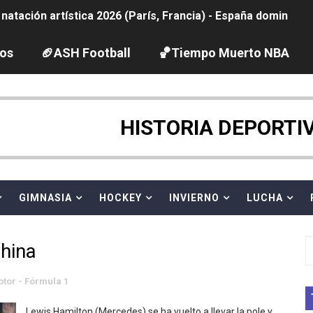
tación artística 2026 (París, Francia) - España domina junto
ido desbancan una semana después a The Demand por trío
los
🏈ASH Football
🏀Tiempo Muerto NBA
2026 - Etapa 5
gue 2026
HISTORIA DEPORTI
guas abiertas 2026 (París, Francia) - Dobletes de Wellbro
pentatlón moderno 2026 (Estambul, Turquía)
GIMNASIA
HOCKEY
INVIERNO
LUCHA
vion Heights ponen fin al reinado por parejas de The Vani
hina
 GP Gran Bretaña
tor - Fórmula 1
 League
Lewis Hamilton (Mercedes) se ha vuelto a llevar la pole y