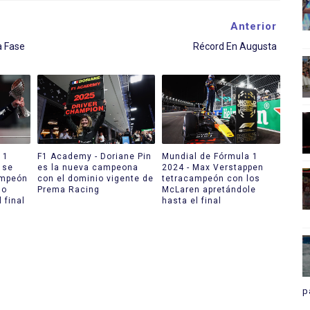
Anterior
a Fase
Récord En Augusta
 1
F1 Academy - Doriane Pin
Mundial de Fórmula 1
 se
es la nueva campeona
2024 - Max Verstappen
ampeón
con el dominio vigente de
tetracampeón con los
do
Prema Racing
McLaren apretándole
 final
hasta el final
p