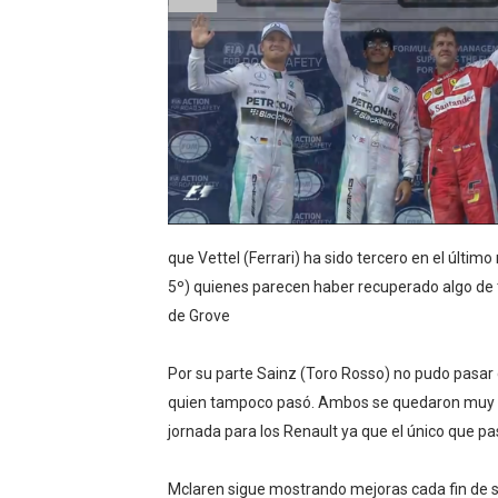
Canadian Football League 
EFA y AFLE 2026 - Regular
Grandes éxitos por fin pa
Campeonato de Europa de M
Campeonato de Europa de r
que Vettel (Ferrari) ha sido tercero en el últi
Mundial de lacrosse femen
5º) quienes parecen haber recuperado algo de te
de Grove
Máxima celebración en el 
Por su parte Sainz (Toro Rosso) no pudo pasar
Mundial de esgrima 2026 (H
quien tampoco pasó. Ambos se quedaron muy ce
Raquel Rodriguez es la nue
jornada para los Renault ya que el único que pa
Athletes Unlimited Softba
Mclaren sigue mostrando mejoras cada fin de s