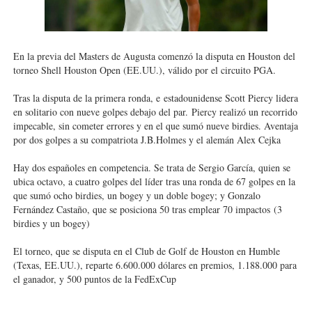
Athletes Unlimited Softball League 2026 - Las Utah Ta
Mundial de piragüismo slalom 2026 (Oklahoma City, Es
En la previa del Masters de Augusta comenzó la disputa en Houston del
torneo Shell Houston Open (EE.UU.), válido por el circuito PGA.
Tour de Francia masculino 2026 - Tadej Pogacar entra 
Tras la disputa de la primera ronda, e
estadounidense Scott Piercy lidera
en solitario con nueve golpes debajo del par.
Piercy realizó un recorrido
Mundial de Fórmula 1 2026 - Lando Norris consigue en 
impecable, sin cometer errores y en el que sumó nueve birdies. Aventaja
por dos golpes a su compatriota J.B.Holmes y el alemán Alex Cejka
Campeonato de Europa de saltos 2026 (París, Francia) 
Hay dos españoles en competencia. Se trata de Sergio García, quien se
ubica octavo, a cuatro golpes del líder tras una ronda de 67 golpes en la
que sumó ocho birdies, un bogey y un doble bogey
; y Gonzalo
Fernández Castaño, que se posiciona 50 tras emplear 70 impactos
(3
birdies y un bogey)
El torneo, que se disputa en el Club de Golf de Houston en Humble
(Texas, EE.UU.), reparte 6.600.000 dólares en premios, 1.188.000 para
el ganador, y 500 puntos de la FedExCup