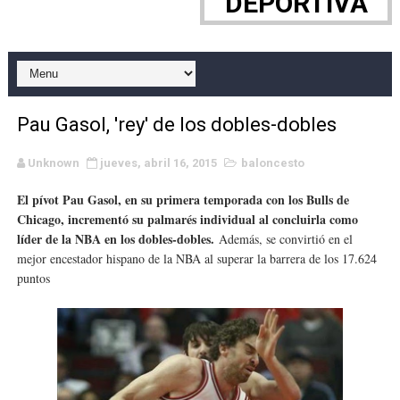
DEPORTIVA
Canadian Elite Basketball League 2026 - CEBL Finals
Canadian Football League 2026 - Week 10
EFA y AFLE 2026 - Regular season
Pau Gasol, 'rey' de los dobles-dobles
Campeonato de Europa de saltos 2026 (París, Francia) 
Unknown
jueves, abril 16, 2015
baloncesto
Campeonato de Europa de natación artística 2026 (París,
El pívot Pau Gasol, en su primera temporada con los Bulls de
Chicago, incrementó su palmarés individual al concluirla como
AEW - Adam Page con Brodido desbancan una semana d
líder de la NBA en los dobles-dobles.
Además,
se convirtió en el
mejor encestador hispano de la NBA al superar la barrera de los 17.624
WWE NXT - Myles Borne y Tavion Heights ponen fin al r
puntos
Grandes éxitos por fin para Chelsea Green, Chad Gabl
Campeonato de Europa de MTB 2026 (Monteceneri, Suiza)
Campeonato de Europa de remo 2026 (Varese, Italia) - 