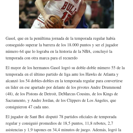
Mundial de lacrosse femenino 2026 (Tokio, Japón) - Es
Máxima celebración en el último Impact! con Jason Ho
Mundial de esgrima 2026 (Hong Kong) - La delegación ita
Gasol, que en la penúltima jornada de la temporada regular había
conseguido superar la barrera de los 18.000 puntos y ser el jugador
Raquel Rodriguez es la nueva monarca Intercontinental,
número 64 que lo lograba en la historia de la NBA, concluyó la
temporada con otra marca para el recuerdo
Campeonato de Europa de atletismo femenino 2026 (Bi
El mayor de los hermanos Gasol
logró su doble-doble número 55 de la
temporada
en el último partido de liga ante los Hawks de Atlanta y
alcanzó
los 54 dobles-dobles en la temporada regular para convertirse
en líder en ese apartado por delante de los pivotes Andre Drummond
(48), de los Pistons de Detroit, DeMarcus Cousins, de los Kings de
Sacramento, y Andre Jordan, de los Clippers de Los Ángeles, que
consiguieron 47 cada uno.
El jugador de Sant Boi
disputó 78 partidos oficiales de temporada
regular y consiguió promedios de 18,5 puntos, 11,8 rebotes, 2,7
asistencias y 1,9 tapones en 34,4 minutos de juego. Además, l
ogró la