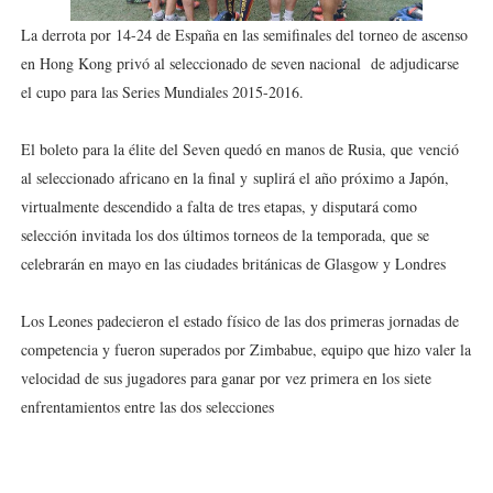
Mundial de lacrosse femenino 2026 (Tokio, Japón) - Es
La derrota por 14-24 de España en las semifinales del torneo de ascenso
en Hong Kong privó al seleccionado de seven nacional de adjudicarse
Máxima celebración en el último Impact! con Jason Ho
el cupo para las Series Mundiales 2015-2016.
Mundial de esgrima 2026 (Hong Kong) - La delegación ita
El boleto para la élite del Seven quedó en manos de Rusia, que venció
al seleccionado africano en la final y suplirá el año próximo a Japón,
Raquel Rodriguez es la nueva monarca Intercontinental,
virtualmente descendido a falta de tres etapas, y disputará como
Campeonato de Europa de atletismo femenino 2026 (Bi
selección invitada los dos últimos torneos de la temporada, que se
celebrarán en mayo en las ciudades británicas de Glasgow y Londres
Los Leones padecieron el estado físico de las dos primeras jornadas de
competencia y fueron superados por Zimbabue, equipo que hizo valer la
velocidad de sus jugadores para ganar por vez primera en los siete
enfrentamientos entre las dos selecciones