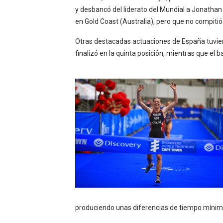
Athletes Unlimited Softba
y
desbancó del liderato del Mundial a Jonatha
en Gold Coast (Australia), pero que no compitió
Mundial de piragüismo sla
Otras destacadas actuaciones de España tuvie
Tour de Francia masculino
finalizó en la quinta posición,
mientras que el ba
Mundial de Fórmula 1 2026
Campeonato de Europa de h
Tour de Francia femenino 
produciendo unas diferencias de tiempo mínima