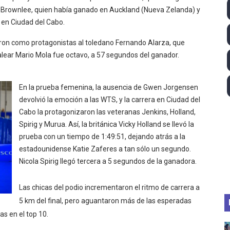
ll League 2026 - Las Utah Talons son bicampeonas de la AU
n Brownlee, quien había ganado en Auckland (Nueva Zelanda) y
 en Ciudad del Cabo.
lom 2026 (Oklahoma City, Estados Unidos) - Miquel Travé 
ron como protagonistas al toledano Fernando Alarza, que
 2026 - Tadej Pogacar entra en el selecto grupo de los pe
lear Mario Mola fue octavo, a 57 segundos del ganador.
 - Lando Norris consigue en Hungría su primera victoria d
En la prueba femenina, l
a ausencia de Gwen Jorgensen
igh diving 2026 (París, Francia) - Catalin Preda y Nelli C
devolvió la emoción a las WTS, y la carrera en Ciudad del
Cabo la protagonizaron las veteranas Jenkins, Holland,
2026 - Etapa 7
Spirig y Murua. Así, la británica Vicky Holland se llevó la
prueba con un tiempo de 1:49:51, dejando atrás a la
estadounidense Katie Zaferes a tan sólo un segundo.
Nicola Spirig llegó tercera a 5 segundos de la ganadora.
Las chicas del podio incrementaron el ritmo de carrera a
5 km del final, pero aguantaron más de las esperadas
s en el top 10.