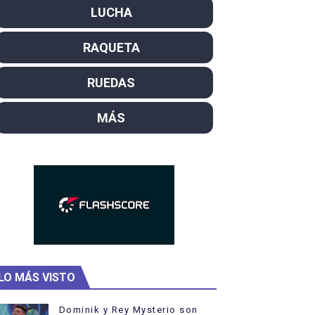
SL
LUCHA
campeón del mundo. Bronces para David Llorente y Miren La
RAQUETA
ntacampeones, los más laureados
RUEDAS
el año como campeón
MÁS
hukanivska nuevos campeones con Carlos Gimeno a las puert
LO MÁS VISTO
Dominik y Rey Mysterio son