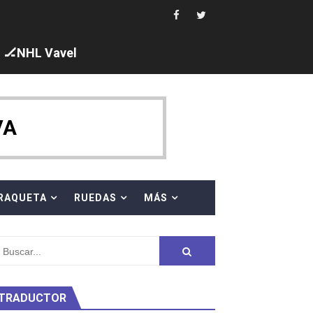
i los protagonistas. Ángela Martínez fue 5ª en 10km
🏒NHL Vavel
ajal en plataforma. 5 orazos para Chiara Pellacani, doblet
VA
 al equipo neutral ruso, llevándose 8 medallas, seis para I
s en el Grand Slam Mexico
RAQUETA
RUEDAS
MÁS
TRADUCTOR