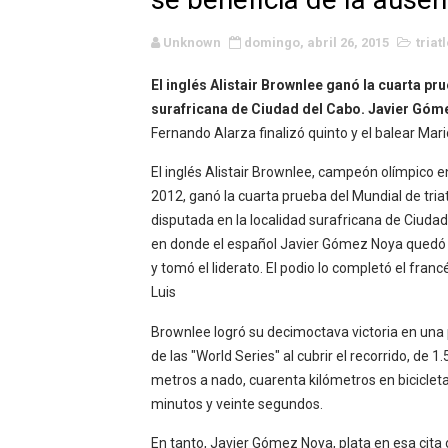
WWE NXT - Myles Borne y Ta
Unknown
domingo, abril 26, 2015
triat
Canadian Football League 
El inglés Alistair Brownlee ganó la cuarta pru
EFA y AFLE 2026 - Regular
surafricana de Ciudad del Cabo. Javier Góm
Fernando Alarza finalizó quinto y
el balear Mar
Grandes éxitos por fin pa
El inglés Alistair Brownlee, campeón olímpico 
Campeonato de Europa de M
2012, ganó la cuarta prueba del Mundial de triat
disputada en la localidad surafricana de Ciudad
Campeonato de Europa de r
en donde el español Javier Gómez Noya qued
y tomó el liderato.
El podio lo completó
el franc
Mundial de lacrosse femen
Luis
Máxima celebración en el 
Brownlee logró su decimoctava victoria en una
de las "World Series" al cubrir el recorrido, de 1
Mundial de esgrima 2026 (H
metros a nado, cuarenta kilómetros en bicicleta
minutos y veinte segundos.
Raquel Rodriguez es la nue
En tanto, Javier Gómez Noya,
plata en esa cit