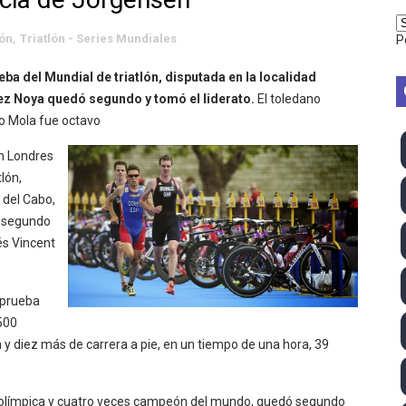
vion Heights ponen fin al reinado por parejas de The Vani
lón
,
Triatlón - Series Mundiales
P
2026 - Week 10
eba del Mundial de triatlón, disputada en la localidad
 season
ez Noya quedó segundo y tomó el liderato.
El
toledano
io Mola fue octavo
ra Chelsea Green, Chad Gable y Baron Corbin en SummerSl
en Londres
TB 2026 (Monteceneri, Suiza) - Charlie Aldridge y Sina Fr
lón,
 del Cabo,
emo 2026 (Varese, Italia) - Rumanía, Alemania y Gran Breta
ó segundo
és Vincent
ino 2026 (Tokio, Japón) - Estados Unidos invencibles, ya 
último Impact! con Jason Hotch como nuevo TNA Internati
 prueba
.500
ong Kong) - La delegación italiana arrasa con 4 oros y 4 pl
 y diez más de carrera a pie, en un tiempo de una hora, 39
va monarca Intercontinental, su primer título individual en
a olímpica y cuatro veces campeón del mundo,
quedó segundo