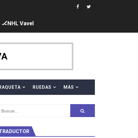
🏒NHL Vavel
ck y Taddeucci. Ángela Martínez 5ª en 10km
VA
 al equipo neutral ruso, llevándose 8 medallas, seis para I
s en el Grand Slam Mexico
RAQUETA
RUEDAS
MÁS
TRADUCTOR