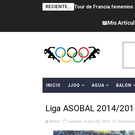
RECIENTE...
Tour de Francia femenino 
Women's Pro Baseball Lea
📖Mis Artícu
Campeonato de Europa en a
Campeonato de Europa de 
Campeonato de Europa de na
AEW - Adam Page con Brod
INICIO
JJOO
AGUA
BALÓN
Canadá Open 2026
Mundial de MotoGP 2026 -
Liga ASOBAL 2014/2015
Canadian Elite Basketball 
Motor
sábado, mayo 23, 2015
balonma
Campeonato de Europa de h