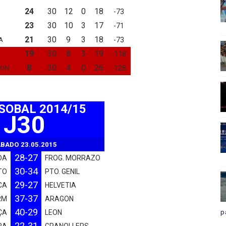
24
30
12
0
18
-73
23
30
10
3
17
-71
21
30
9
3
18
A
-73
19
30
8
3
19
-118
8
30
4
0
26
JON
-128
ASOBAL 2014/15
J30
BADO 23.05.2015
28-27
DA
FROG. MORRAZO
30-34
TO
PTO. GENIL
29-27
CA
HELVETIA
37-37
RM
ARAGON
40-29
ÇA
LEON
p