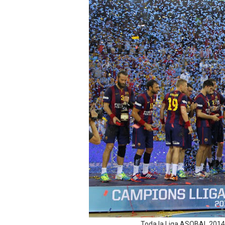
WWE NXT - Myles Borne y Ta
Canadian Football League 
EFA y AFLE 2026 - Regular
Grandes éxitos por fin pa
Campeonato de Europa de M
Campeonato de Europa de r
Mundial de lacrosse femen
Máxima celebración en el 
Mundial de esgrima 2026 (H
Raquel Rodriguez es la nue
Toda la Liga ASOBAL 2014/2