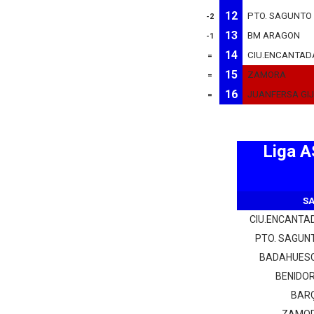
12
PTO. SAGUNTO
-2
13
BM ARAGON
-1
14
CIU.ENCANTAD
=
15
ZAMORA
=
16
JUANFERSA GI
=
Liga 
SA
CIU.ENCANTA
PTO. SAGUN
BADAHUES
BENIDO
BAR