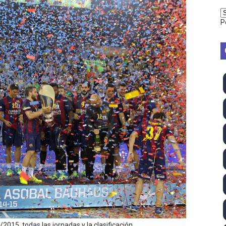
vion Heights ponen fin al reinado por parejas de The Vani
P
2026 - Week 10
 season
ra Chelsea Green, Chad Gable y Baron Corbin en SummerSl
TB 2026 (Monteceneri, Suiza) - Charlie Aldridge y Sina Fr
emo 2026 (Varese, Italia) - Rumanía, Alemania y Gran Breta
ino 2026 (Tokio, Japón) - Estados Unidos invencibles, ya 
último Impact! con Jason Hotch como nuevo TNA Internati
ong Kong) - La delegación italiana arrasa con 4 oros y 4 pl
va monarca Intercontinental, su primer título individual en
015, todas las jornadas y la clasificación.