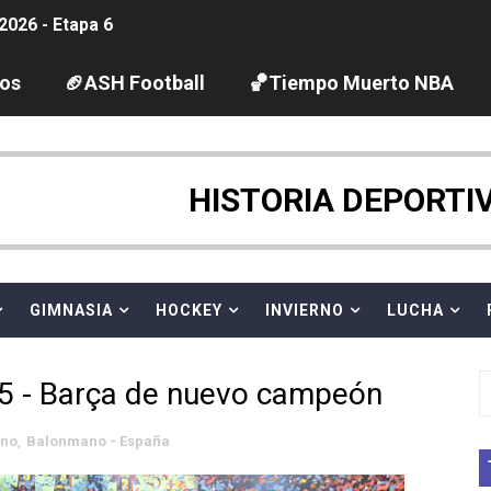
2026 - Etapa 6
gue 2026
los
🏈ASH Football
🏀Tiempo Muerto NBA
guas abiertas 2026 (París, Francia) - Dobletes de Wellbro
pentatlón moderno 2026 (Estambul, Turquía)
HISTORIA DEPORTI
tación artística 2026 (París, Francia) - España domina junto
ido desbancan una semana después a The Demand por trío
GIMNASIA
HOCKEY
INVIERNO
LUCHA
 GP Gran Bretaña
 - Barça de nuevo campeón
League 2026 - Playoffs
no
,
Balonmano - España
igh diving 2026 (París, Francia)