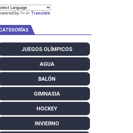
ty Project
owered by
Translate
CATEGORÍAS
am
JUEGOS OLÍMPICOS
ei dominan el Europeo
AGUA
ña se reparten el botín y Caetano Horta y Rodrigo Conde f
BALÓN
son decacampeonas y quinto oro consecutivo
GIMNASIA
onal Champion
HOCKEY
atas
INVIERNO
 WWE