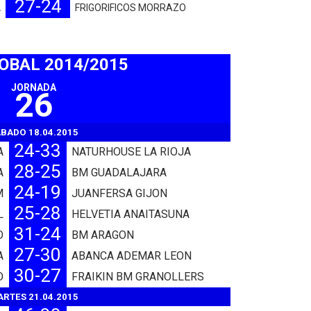
27-24
A
FRIGORIFICOS MORRAZO
SOBAL 2014/2015
JORNADA
26
BADO 18.04.2015
24-33
A
NATURHOUSE LA RIOJA
28-25
A
BM GUADALAJARA
24-19
M
JUANFERSA GIJON
25-28
L
HELVETIA ANAITASUNA
31-24
O
BM ARAGON
27-30
A
ABANCA ADEMAR LEON
30-27
O
FRAIKIN BM GRANOLLERS
RTES 21.04.2015