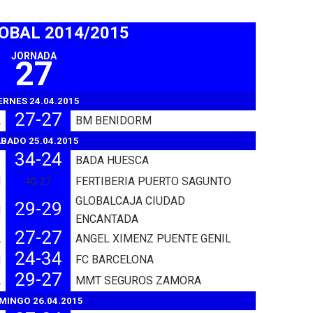
SOBAL 2014/2015
JORNADA
27
ERNES 24.04.2015
27-27
A
BM BENIDORM
BADO 25.04.2015
34-24
S
BADA HUESCA
N
FERTIBERIA PUERTO SAGUNTO
40-27
GLOBALCAJA CIUDAD
29-29
N
ENCANTADA
27-27
A
ANGEL XIMENZ PUENTE GENIL
24-34
N
FC BARCELONA
29-27
A
MMT SEGUROS ZAMORA
MINGO 26.04.2015