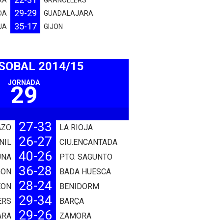
22-31
RA
GRANOLLERS
29-29
DA
GUADALAJARA
35-17
JA
GIJON
ASOBAL 2014/15
JORNADA
29
27-33
AZO
LA RIOJA
26-27
NIL
CIU.ENCANTADA
40-26
UNA
PTO. SAGUNTO
36-28
GON
BADA HUESCA
28-24
EON
BENIDORM
29-34
ERS
BARÇA
29-26
ARA
ZAMORA