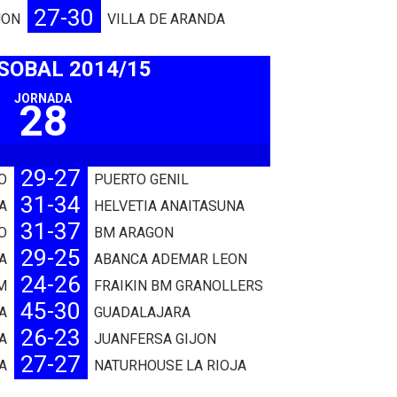
27-30
JON
VILLA DE ARANDA
ASOBAL 2014/15
JORNADA
28
29-27
O
PUERTO GENIL
31-34
A
HELVETIA ANAITASUNA
31-37
O
BM ARAGON
29-25
A
ABANCA ADEMAR LEON
24-26
M
FRAIKIN BM GRANOLLERS
45-30
A
GUADALAJARA
26-23
A
JUANFERSA GIJON
27-27
A
NATURHOUSE LA RIOJA