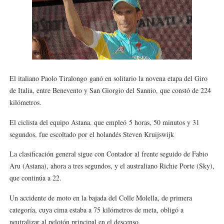
Athletes Unlimited Softball League 2026 - Las Utah Ta
Mundial de piragüismo slalom 2026 (Oklahoma City, Es
Tour de Francia masculino 2026 - Tadej Pogacar entra 
El italiano Paolo Tiralongo
ganó en solitario la novena etapa del Giro
Mundial de Fórmula 1 2026 - Lando Norris consigue en 
de Italia, entre Benevento y San Giorgio del Sannio, que constó de 224
kilómetros.
Campeonato de Europa de saltos 2026 (París, Francia) 
El ciclista del equipo Astana. que empleó
5 horas, 50 minutos y 31
segundos, fue escoltado por el holandés Steven Kruijswijk
La clasificación general sigue con Contador al frente seguido de Fabio
Aru (Astana), ahora a tres segundos, y el australiano Richie Porte (Sky),
que continúa a 22.
Un accidente de moto en la bajada del Colle Molella, de primera
categoría, cuya cima estaba a 75 kilómetros de meta, obligó a
neutralizar al pelotón principal en el descenso.