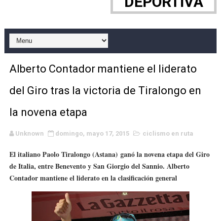
DEPORTIVA
WWE NXT - Myles Borne y Tavion Heights ponen fin al r
Canadian Football League 2026 - Week 10
EFA y AFLE 2026 - Regular season
Alberto Contador mantiene el liderato
Grandes éxitos por fin para Chelsea Green, Chad Gabl
del Giro tras la victoria de Tiralongo en
Campeonato de Europa de MTB 2026 (Monteceneri, Suiza)
la novena etapa
Campeonato de Europa de remo 2026 (Varese, Italia) - 
Unknown
domingo, mayo 17, 2015
ciclismo en ruta
Mundial de lacrosse femenino 2026 (Tokio, Japón) - Es
El italiano Paolo Tiralongo (Astana) ganó la novena etapa del Giro
de Italia, entre Benevento y San Giorgio del Sannio. Alberto
Máxima celebración en el último Impact! con Jason Ho
Contador mantiene el liderato en la clasificación general
Mundial de esgrima 2026 (Hong Kong) - La delegación ita
Raquel Rodriguez es la nueva monarca Intercontinental,