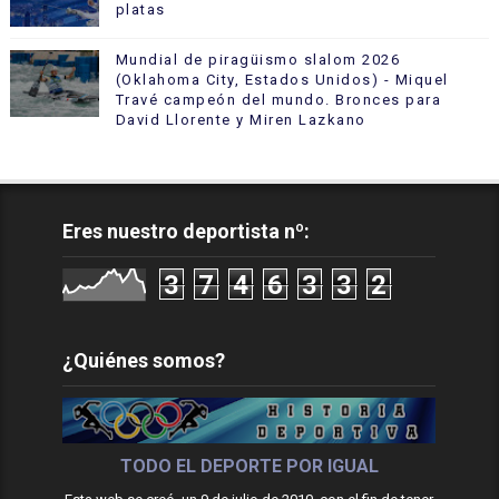
platas
Mundial de piragüismo slalom 2026
(Oklahoma City, Estados Unidos) - Miquel
Travé campeón del mundo. Bronces para
David Llorente y Miren Lazkano
Eres nuestro deportista nº:
3
7
4
6
3
3
2
¿Quiénes somos?
TODO EL DEPORTE POR IGUAL