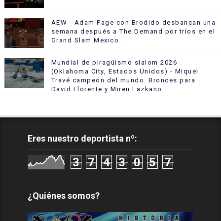
AEW - Adam Page con Brodido desbancan una
semana después a The Demand por tríos en el
Grand Slam Mexico
Mundial de piragüismo slalom 2026
(Oklahoma City, Estados Unidos) - Miquel
Travé campeón del mundo. Bronces para
David Llorente y Miren Lazkano
Eres nuestro deportista nº:
3
7
4
3
0
5
7
¿Quiénes somos?