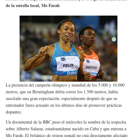
de la estrella local, Mo Farah
Campeonato de Europa en aguas abiertas 2026 (París, F
Campeonato de Europa de pentatlón moderno 2026 (Est
WWE NXT - Myles Borne y Tavion Heights ponen fin al r
Canadá Open 2026
Mundial de MotoGP 2026 - GP Gran Bretaña
La presencia del campeón olímpico y mundial de los 5.000 y 10.000
metros, que en Birmingham debía correr los 1.500 metros, había
suscitado una gran expectación, especialmente después de que su
entrenador fuera acusado en los últimos días de promover prácticas
dopantes.
Un documental de la BBC puso el miércoles la sombra de la sospecha
sobre Alberto Salazar, estadounidense nacido en Cuba y que entrena a
Mo Farah. El británico de origen somalí no está directamente afectado