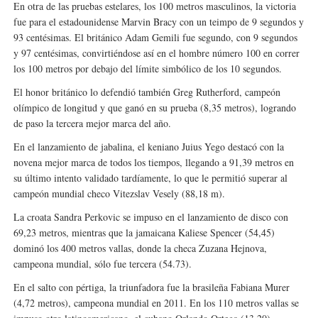
En otra de las pruebas estelares, los 100 metros masculinos, la victoria
fue para el estadounidense Marvin Bracy con un teimpo de 9 segundos y
93 centésimas. El británico Adam Gemili fue segundo, con 9 segundos
y 97 centésimas, convirtiéndose así en el hombre número 100 en correr
los 100 metros por debajo del límite simbólico de los 10 segundos.
El honor británico lo defendió también Greg Rutherford, campeón
olímpico de longitud y que ganó en su prueba (8,35 metros), logrando
de paso la tercera mejor marca del año.
En el lanzamiento de jabalina, el keniano Juius Yego destacó con la
novena mejor marca de todos los tiempos, llegando a 91,39 metros en
su último intento validado tardíamente, lo que le permitió superar al
campeón mundial checo Vitezslav Vesely (88,18 m).
La croata Sandra Perkovic se impuso en el lanzamiento de disco con
69,23 metros, mientras que la jamaicana Kaliese Spencer (54,45)
dominó los 400 metros vallas, donde la checa Zuzana Hejnova,
campeona mundial, sólo fue tercera (54.73).
En el salto con pértiga, la triunfadora fue la brasileña Fabiana Murer
(4,72 metros), campeona mundial en 2011. En los 110 metros vallas se