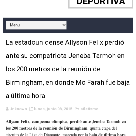
DEPORTIVA
Athletes Unlimited Softball League 2026 - Las Utah Ta
Mundial de piragüismo slalom 2026 (Oklahoma City, Es
Tour de Francia masculino 2026 - Tadej Pogacar entra 
La estadounidense Allyson Felix perdió
Mundial de Fórmula 1 2026 - Lando Norris consigue en 
ante su compatriota Jeneba Tarmoh en
Copa del Mundo femenina 2026 - Estados Unidos campe
los 200 metros de la reunión de
Campeonato de Europa de saltos 2026 (París, Francia) 
Birmingham, en donde Mo Farah fue baja
Campeonato de Europa de natación artística 2026 (París,
a última hora
AEW - Adam Page con Brodido desbancan una semana d
Unknown
lunes, junio 08, 2015
atletismo
Tour de Francia femenino 2026 - Etapa 5
Allyson Felix, campeona olímpica, perdió ante Jeneba Tarmoh en
los 200 metros de la reunión de Birmingham
, quinta etapa del
Women's Pro Baseball League 2026
baja de última hora
circuito de la Liga de Diamante, marcada por la