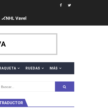
ajal en plataforma. 5 orazos para Chiara Pellacani, doblet
🏒NHL Vavel
VA
 al equipo neutral ruso, llevándose 8 medallas, seis para I
s en el Grand Slam Mexico
RAQUETA
RUEDAS
MÁS
TRADUCTOR