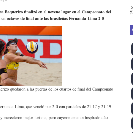
vion Heights ponen fin al reinado por parejas de The Vani
sa Baquerizo finalizó en el noveno lugar en el Campeonato del
P
en octavos de final ante las brasileñas Fernanda-Lima 2-0
2026 - Week 10
 season
ra Chelsea Green, Chad Gable y Baron Corbin en SummerSl
TB 2026 (Monteceneri, Suiza) - Charlie Aldridge y Sina Fr
emo 2026 (Varese, Italia) - Rumanía, Alemania y Gran Breta
ino 2026 (Tokio, Japón) - Estados Unidos invencibles, ya 
erizo quedaron a las puertas de los cuartos de final del Campeonato
último Impact! con Jason Hotch como nuevo TNA Internati
 Fernanda-Lima, que venció por 2-0 con parciales de 21-17 y 21-19
ong Kong) - La delegación italiana arrasa con 4 oros y 4 pl
y merecieron mejor fortuna, pero cayeron ante un inspirado dúo
va monarca Intercontinental, su primer título individual en