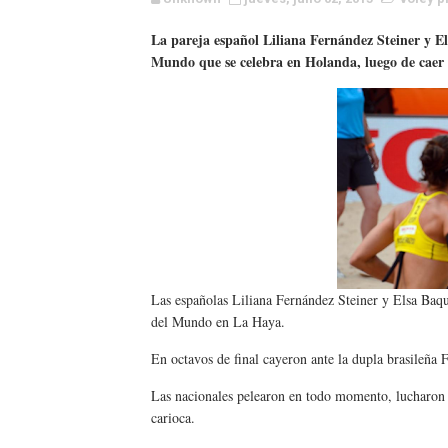
WWE NXT - Myles Borne y Ta
La pareja español Liliana Fernández Steiner y El
Mundo que se celebra en Holanda, luego de caer 
Canadian Football League 
EFA y AFLE 2026 - Regular
Grandes éxitos por fin pa
Campeonato de Europa de M
Campeonato de Europa de r
Mundial de lacrosse femen
Las españolas Liliana Fernández Steiner y Elsa Baqu
del Mundo en La Haya.
Máxima celebración en el 
En octavos de final cayeron ante la dupla brasileña
Mundial de esgrima 2026 (H
Las nacionales pelearon en todo momento, lucharon 
carioca.
Raquel Rodriguez es la nue