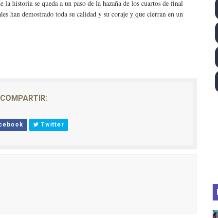
la historia se queda a un paso de la hazaña de los cuartos de final
ll League 2026 - Las Utah Talons son bicampeonas de la AU
les han demostrado toda su calidad y su coraje y que cierran en un
lom 2026 (Oklahoma City, Estados Unidos) - Miquel Travé 
 2026 - Tadej Pogacar entra en el selecto grupo de los pe
 - Lando Norris consigue en Hungría su primera victoria d
COMPARTIR:
guas abiertas 2026 (París, Francia) - Wellbrock y Taddeucc
cebook
Twitter