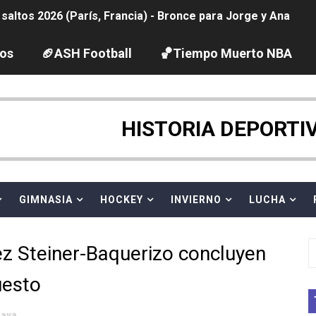
ltos 2026 (París, Francia) - Bronce para Jorge y Ana Carv
2026 - Etapa 6
los
🏈ASH Football
🏀Tiempo Muerto NBA
gue 2026
pentatlón moderno 2026 (Estambul, Turquía)
HISTORIA DEPORTI
tación artística 2026 (París, Francia) - España domina junto
ido desbancan una semana después a The Demand por trío
GIMNASIA
HOCKEY
INVIERNO
LUCHA
 GP Gran Bretaña
z Steiner-Baquerizo concluyen
League 2026 - Playoffs
uesto
igh diving 2026 (París, Francia)
laya