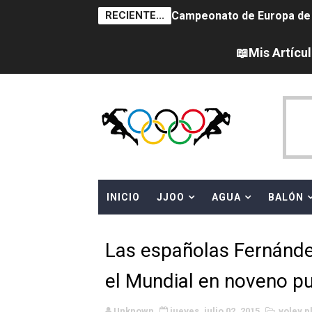
RECIENTE...
Campeonato de Europa de sa
Tour de Francia femenino 
📖Mis Artícu
Women's Pro Baseball Lea
Campeonato de Europa de 
Campeonato de Europa de na
AEW - Adam Page con Brod
INICIO
JJOO
AGUA
BALÓN
Canadá Open 2026
Mundial de MotoGP 2026 -
Las españolas Fernánde
Canadian Elite Basketball 
el Mundial en noveno p
Campeonato de Europa de h
Unknown
jueves, julio 02, 2015
voley p