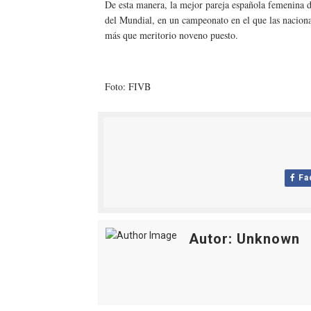
De esta manera, la mejor pareja española femenina de 
Athletes Unlimited Softba
del Mundial, en un campeonato en el que las naciona
más que meritorio noveno puesto.
Mundial de piragüismo sla
Tour de Francia masculino
Foto: FIVB
Mundial de Fórmula 1 2026
Campeonato de Europa en a
Fa
Autor: Unknown