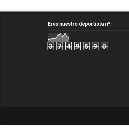
Eres nuestro deportista nº:
3
7
4
9
5
9
0