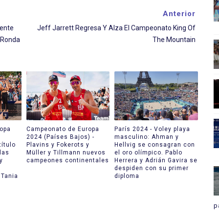
Anterior
Gente
Jeff Jarrett Regresa Y Alza El Campeonato King Of
a Ronda
The Mountain
opa
Campeonato de Europa
París 2024 - Voley playa
2024 (Países Bajos) -
masculino: Ahman y
título
Plavins y Fokerots y
Hellvig se consagran con
las
Müller y Tillmann nuevos
el oro olímpico. Pablo
y
campeones continentales
Herrera y Adrián Gavira se
despiden con su primer
 Tania
diploma
p