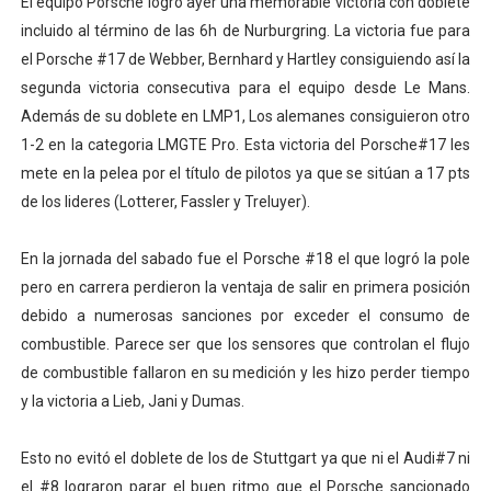
El equipo Porsche logró ayer una memorable victoria con doblete
Mundial de lacrosse femenino 2026 (Tokio, Japón) - Es
incluido al término de las 6h de Nurburgring. La victoria fue para
el Porsche #17 de Webber, Bernhard y Hartley consiguiendo así la
Máxima celebración en el último Impact! con Jason Ho
segunda victoria consecutiva para el equipo desde Le Mans.
Además de su doblete en LMP1, Los alemanes consiguieron otro
Mundial de esgrima 2026 (Hong Kong) - La delegación ita
1-2 en la categoria LMGTE Pro. Esta victoria del Porsche#17 les
mete en la pelea por el título de pilotos ya que se sitúan a 17 pts
Raquel Rodriguez es la nueva monarca Intercontinental,
de los lideres (Lotterer, Fassler y Treluyer).
Campeonato de Europa de atletismo femenino 2026 (Bi
En la jornada del sabado fue el Porsche #18 el que logró la pole
pero en carrera perdieron la ventaja de salir en primera posición
debido a numerosas sanciones por exceder el consumo de
combustible. Parece ser que los sensores que controlan el flujo
de combustible fallaron en su medición y les hizo perder tiempo
y la victoria a Lieb, Jani y Dumas.
Esto no evitó el doblete de los de Stuttgart ya que ni el Audi#7 ni
el #8 lograron parar el buen ritmo que el Porsche sancionado