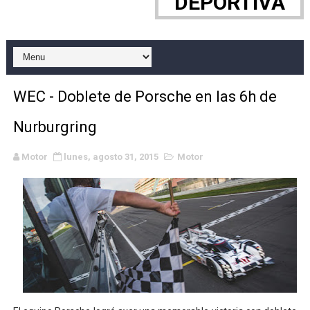
DEPORTIVA
Canadian Elite Basketball League 2026 - CEBL Finals
Canadian Football League 2026 - Week 10
EFA y AFLE 2026 - Regular season
WEC - Doblete de Porsche en las 6h de
Campeonato de Europa de saltos 2026 (París, Francia) 
Nurburgring
Campeonato de Europa de natación artística 2026 (París,
Motor
lunes, agosto 31, 2015
Motor
AEW - Adam Page con Brodido desbancan una semana d
WWE NXT - Myles Borne y Tavion Heights ponen fin al r
Grandes éxitos por fin para Chelsea Green, Chad Gabl
Campeonato de Europa de MTB 2026 (Monteceneri, Suiza)
Campeonato de Europa de remo 2026 (Varese, Italia) - 