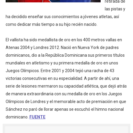
retirada de
Athletes Unlimited Softball League 2026 - Las Utah Ta
las pistas y
ha decidido enseñar sus conocimientos a jóvenes atletas, así
Mundial de piragüismo slalom 2026 (Oklahoma City, Es
como dedicar más tiempo a su hijo recién nacido.
Tour de Francia masculino 2026 - Tadej Pogacar entra 
El vallista ha sido medallista de oro en los 400 metros vallas en
Atenas 2004 y Londres 2012. Nació en Nueva York de padres
Mundial de Fórmula 1 2026 - Lando Norris consigue en 
dominicanos, dio a la República Dominicana sus primeros títulos
Campeonato de Europa de saltos 2026 (París, Francia) 
mundiales en atletismo y su primera medalla de oro en unos
Juegos Olímpicos. Entre 2001 y 2004 tejió una racha de 43
victorias consecutivas en su especialidad. A partir de ahí, una
serie de lesiones mermaron su capacidad atlética, que dejó atrás
de manera extraordinaria con su medalla de oro en los Juegos
Olímpicos de Londres y el memorable acto de premiación en que
Sánchez no paró de llorar apenas se escuchó el himno nacional
dominicano.
FUENTE