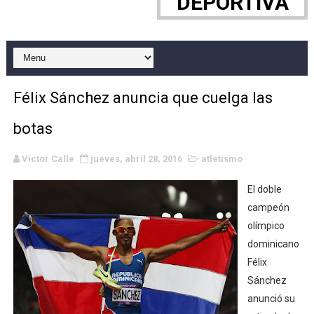
DEPORTIVA
WWE NXT - Myles Borne y Tavion Heights ponen fin al r
Canadian Football League 2026 - Week 10
EFA y AFLE 2026 - Regular season
Félix Sánchez anuncia que cuelga las
Grandes éxitos por fin para Chelsea Green, Chad Gabl
botas
Campeonato de Europa de MTB 2026 (Monteceneri, Suiza)
Víctor Calle
jueves, abril 28, 2016
atletismo
Campeonato de Europa de remo 2026 (Varese, Italia) - 
El doble
Mundial de lacrosse femenino 2026 (Tokio, Japón) - Es
campeón
olímpico
Máxima celebración en el último Impact! con Jason Ho
dominicano
Félix
Mundial de esgrima 2026 (Hong Kong) - La delegación ita
Sánchez
anunció su
Raquel Rodriguez es la nueva monarca Intercontinental,