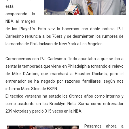
está
Copa del Mundo femenina 2026 - Estados Unidos campe
acaparando la
Campeonato de Europa de saltos 2026 (París, Francia) 
NBA al margen
de los Playoffs. Esta vez lo hacemos con doble noticia: P.J.
Campeonato de Europa de natación artística 2026 (París,
Carlesimo renuncia a los 76ers y se desmienten los rumores de
la marcha de Phil Jackson de New York a Los Angeles.
AEW - Adam Page con Brodido desbancan una semana d
Comencemos con P.J. Carlesimo. Todo apuntaba a que se iba a
Tour de Francia femenino 2026 - Etapa 5
sentar la temporada que viene en Philadelphia tomando el relevo
de Mike D’Antoni, que marchará a Houston Rockets, pero el
entrenador se ha negado por razones familiares, según nos
informó Marc Stein de ESPN.
El técnico veterano ha estado los últimos años como interino y
como asistente en los Brooklyn Nets. Suma como entrenador
239 victorias y perdió 315 veces en la NBA.
Pasamos ahora a