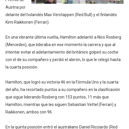
Austria por
Athletes Unlimited Softball League 2026 - Las Utah Ta
delante del holandés Max Verstappen (Red Bull) y el finlandés
Mundial de piragüismo slalom 2026 (Oklahoma City, Es
Kimi Raikkonen (Ferrari).
Tour de Francia masculino 2026 - Tadej Pogacar entra 
En una vibrante última vuelta, Hamilton adelantó a Nico Rosberg
(Mercedes), que lideraba en ese momento la carrera y que al
Mundial de Fórmula 1 2026 - Lando Norris consigue en 
intentar evitar el adelantamiento del británico golpeó su coche
Campeonato de Europa de saltos 2026 (París, Francia) 
con el de su compañero y perdió el alerón, lo que le relegó hasta
la cuarta posición.
Hamilton, que logró su victoria 46 en la Fórmula Uno y la cuarta
del año, ha recortado puntos a su compañero en la clasificación
que sigue liderando Rosberg con 153 puntos, 11 más que
Hamilton, mientras que les siguen Sebastian Vettel (Ferrari) y
Raikkonen, ambos con 96.
En la quinta posición entró el australiano Daniel Ricciardo (Red