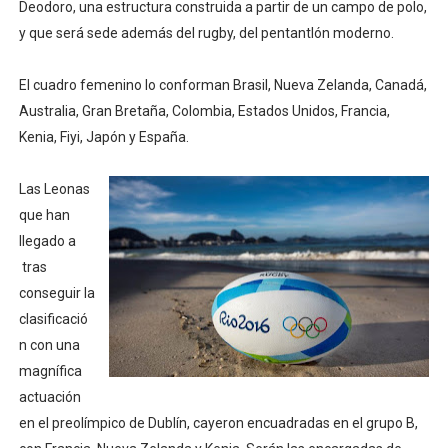
Deodoro, una estructura construida a partir de un campo de polo,
Tour de Francia femenino 2026 - Etapa 6
y que será sede además del rugby, del pentantlón moderno.
Women's Pro Baseball League 2026
El cuadro femenino lo conforman Brasil, Nueva Zelanda, Canadá,
Australia, Gran Bretaña, Colombia, Estados Unidos, Francia,
Campeonato de Europa en aguas abiertas 2026 (París, F
Kenia, Fiyi, Japón y España.
Campeonato de Europa de pentatlón moderno 2026 (Est
Las Leonas
Campeonato de Europa de natación artística 2026 (París,
que han
llegado a
tras
conseguir la
clasificació
n con una
magnífica
actuación
en el preolímpico de Dublín, cayeron encuadradas en el grupo B,