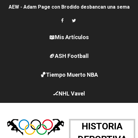
AEW - Adam Page con Brodido desbancan una semana d
Canadá Open 2026
Mundial de MotoGP 2026 - GP Gran Bretaña
📖Mis Artículos
Canadian Elite Basketball League 2026 - Playoffs
🏈ASH Football
Campeonato de Europa de high diving 2026 (París, Fran
🏀Tiempo Muerto NBA
WWE NXT - Myles Borne y Tavion Heights ponen fin al r
Canadian Football League 2026 - Week 10
🏒NHL Vavel
EFA y AFLE 2026 - Regular season
Grandes éxitos por fin para Chelsea Green, Chad Gabl
HISTORIA
Campeonato de Europa de MTB 2026 (Monteceneri, Suiza)