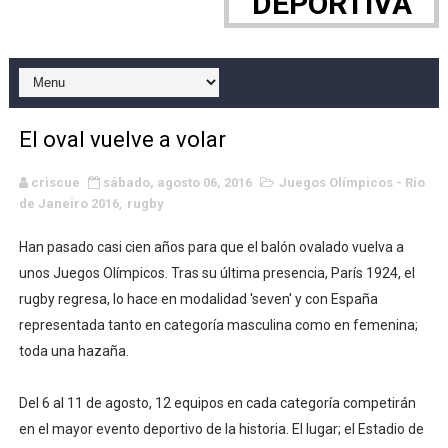
DEPORTIVA
Campeonato de Europa de remo 2026 (Varese, Italia) - 
Mundial de lacrosse femenino 2026 (Tokio, Japón) - Es
Máxima celebración en el último Impact! con Jason Ho
El oval vuelve a volar
Mundial de esgrima 2026 (Hong Kong) - La delegación ita
criscue
sábado, agosto 06, 2016
Juegos Olímpicos - Río
Raquel Rodriguez es la nueva monarca Intercontinental,
de Janeiro 2016
,
rugby
Han pasado casi cien años para que el balón ovalado vuelva a
Athletes Unlimited Softball League 2026 - Las Utah Ta
unos Juegos Olímpicos. Tras su última presencia, París 1924, el
Mundial de piragüismo slalom 2026 (Oklahoma City, Es
rugby regresa, lo hace en modalidad 'seven' y con España
representada tanto en categoría masculina como en femenina;
Tour de Francia masculino 2026 - Tadej Pogacar entra 
toda una hazaña.
Mundial de Fórmula 1 2026 - Lando Norris consigue en 
Del 6 al 11 de agosto, 12 equipos en cada categoría competirán
Campeonato de Europa de saltos 2026 (París, Francia) 
en el mayor evento deportivo de la historia. El lugar; el Estadio de