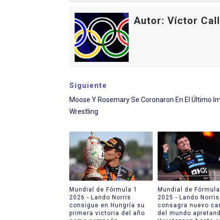
Athletes Unlimited Softba
Autor: Víctor Cal
Mundial de piragüismo sla
Tour de Francia masculino
Mundial de Fórmula 1 2026
Siguiente
Moose Y Rosemary Se Coronaron En El Último I
Campeonato de Europa de h
Wrestling
Mundial de Fórmula 1
Mundial de Fórmula
2026 - Lando Norris
2025 - Lando Norris
consigue en Hungría su
consagra nuevo c
primera victoria del año
del mundo apretan