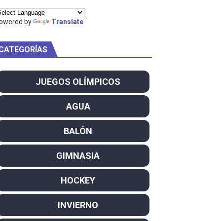
ty Project
owered by
Translate
CATEGORÍAS
am
JUEGOS OLÍMPICOS
ei dominan el Europeo
AGUA
ña se reparten el botín y Caetano Horta y Rodrigo Conde f
BALÓN
son decacampeonas y quinto oro consecutivo
GIMNASIA
onal Champion
HOCKEY
atas
INVIERNO
 WWE