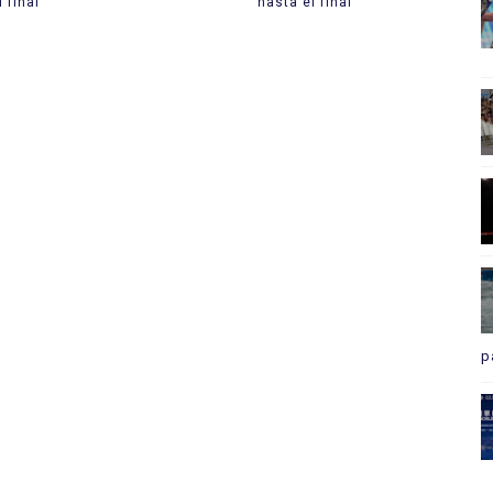
 final
hasta el final
p