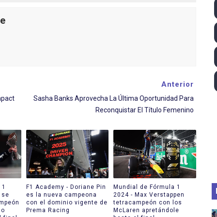
ll League 2026 - Las Utah Talons son bicampeonas de la AU
le
lom 2026 (Oklahoma City, Estados Unidos) - Miquel Travé 
 2026 - Tadej Pogacar entra en el selecto grupo de los pe
 - Lando Norris consigue en Hungría su primera victoria d
Anterior
mpact
Sasha Banks Aprovecha La Última Oportunidad Para
igh diving 2026 (París, Francia) - Catalin Preda y Nelli C
Reconquistar El Título Femenino
 1
F1 Academy - Doriane Pin
Mundial de Fórmula 1
 se
es la nueva campeona
2024 - Max Verstappen
ampeón
con el dominio vigente de
tetracampeón con los
do
Prema Racing
McLaren apretándole