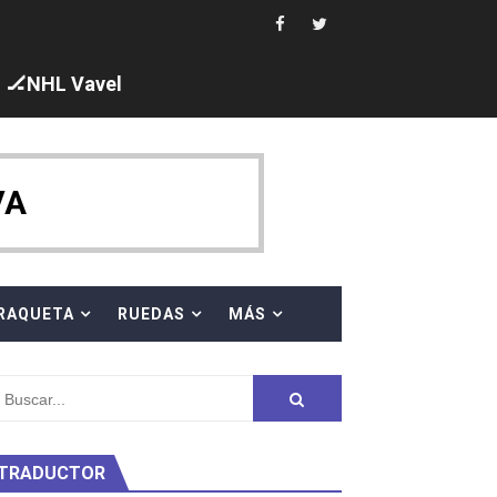
i los protagonistas. Ángela Martínez fue 5ª en 10km
🏒NHL Vavel
ajal en plataforma. 5 orazos para Chiara Pellacani, doblet
VA
 al equipo neutral ruso, llevándose 8 medallas, seis para I
RAQUETA
RUEDAS
MÁS
s en el Grand Slam Mexico
TRADUCTOR