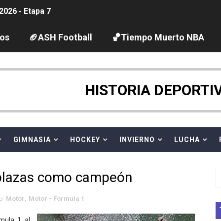
2026 - Etapa 7
guas abiertas 2026 (París, Francia) - Wellbrock y Taddeucc
los
🏈ASH Football
🏀Tiempo Muerto NBA
ltos 2026 (París, Francia) - Bronce para Jorge y Ana Carv
gue 2026
HISTORIA DEPORTI
pentatlón moderno 2026 (Estambul, Turquía)
tación artística 2026 (París, Francia) - España domina junto
GIMNASIA
HOCKEY
INVIERNO
LUCHA
ido desbancan una semana después a The Demand por trío
plazas como campeón
 GP Gran Bretaña
Motor
,
Motor - Fórmula 1
League 2026 - Playoffs
mula 1 al