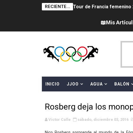
RECIENTE...
Tour de Francia femenino 
Campeonato de Europa en a
📖Mis Artícu
Campeonato de Europa de sa
Women's Pro Baseball Lea
Campeonato de Europa de 
Campeonato de Europa de na
INICIO
JJOO
AGUA
BALÓN
AEW - Adam Page con Brod
Canadá Open 2026
Rosberg deja los mono
Mundial de MotoGP 2026 -
Víctor Calle
sábado, diciembre 03, 2016
Canadian Elite Basketball 
Nico Rosberg sorprende al mundo de la Fór