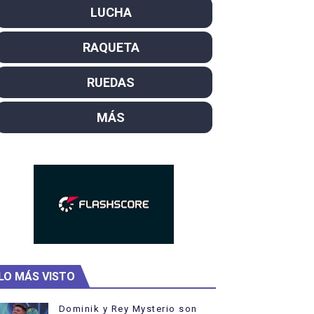
LUCHA
SL
RAQUETA
campeón del mundo. Bronces para David Llorente y Miren La
ntacampeones, los más laureados
RUEDAS
el año como campeón
MÁS
hukanivska nuevos campeones con Carlos Gimeno a las puert
LO MÁS VISTO
Dominik y Rey Mysterio son