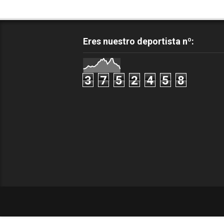
Eres nuestro deportista nº:
3
7
5
2
4
5
8