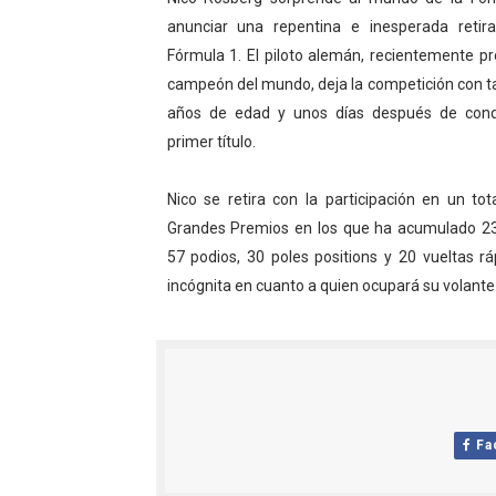
WWE NXT - Myles Borne y Ta
anunciar una repentina e inesperada retir
Fórmula 1. El piloto alemán, recientemente p
Canadian Football League 
campeón del mundo, deja la competición con t
años de edad y unos días después de conq
EFA y AFLE 2026 - Regular
primer título.
Grandes éxitos por fin pa
Nico se retira con la participación en un to
Campeonato de Europa de M
Grandes Premios en los que ha acumulado 23 
57 podios, 30 poles positions y 20 vueltas r
Campeonato de Europa de r
incógnita en cuanto a quien ocupará su volante 
Mundial de lacrosse femen
Máxima celebración en el 
Mundial de esgrima 2026 (H
Fa
Raquel Rodriguez es la nue