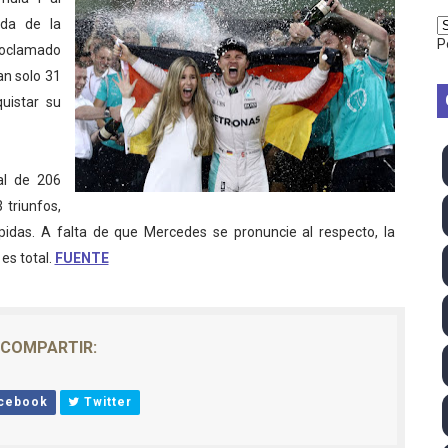
vion Heights ponen fin al reinado por parejas de The Vani
ada de la
P
roclamado
2026 - Week 10
an solo 31
uistar su
 season
ra Chelsea Green, Chad Gable y Baron Corbin en SummerSl
tal de 206
TB 2026 (Monteceneri, Suiza) - Charlie Aldridge y Sina Fr
triunfos,
ápidas. A falta de que Mercedes se pronuncie al respecto, la
emo 2026 (Varese, Italia) - Rumanía, Alemania y Gran Breta
es total.
FUENTE
ino 2026 (Tokio, Japón) - Estados Unidos invencibles, ya 
último Impact! con Jason Hotch como nuevo TNA Internati
COMPARTIR:
ong Kong) - La delegación italiana arrasa con 4 oros y 4 pl
cebook
Twitter
va monarca Intercontinental, su primer título individual en