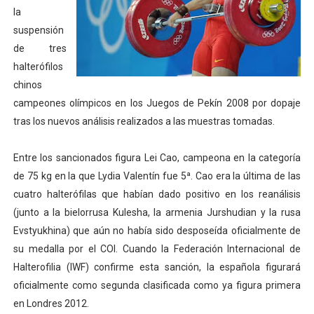
la
Mundial de lacrosse femenino 2026 (Tokio, Japón) - Es
suspensión
de tres
Máxima celebración en el último Impact! con Jason Ho
halterófilos
Mundial de esgrima 2026 (Hong Kong) - La delegación ita
chinos
campeones olímpicos en los Juegos de Pekín 2008 por dopaje
Raquel Rodriguez es la nueva monarca Intercontinental,
tras los nuevos análisis realizados a las muestras tomadas.
Campeonato de Europa de atletismo femenino 2026 (Bi
Entre los sancionados figura Lei Cao, campeona en la categoría
de 75 kg en la que Lydia Valentín fue 5ª. Cao era la última de las
cuatro halterófilas que habían dado positivo en los reanálisis
(junto a la bielorrusa Kulesha, la armenia Jurshudian y la rusa
Evstyukhina) que aún no había sido desposeída oficialmente de
su medalla por el COI. Cuando la Federación Internacional de
Halterofilia (IWF) confirme esta sanción, la española figurará
oficialmente como segunda clasificada como ya figura primera
en Londres 2012.