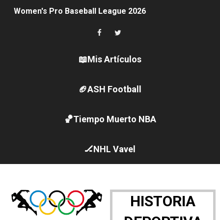
Women's Pro Baseball League 2026
Campeonato de Europa en aguas abiertas 2026 (París, F
Campeonato de Europa de pentatlón moderno 2026 (Est
📖Mis Artículos
Campeonato de Europa de natación artística 2026 (París,
🏈ASH Football
AEW - Adam Page con Brodido desbancan una semana d
🏀Tiempo Muerto NBA
Canadá Open 2026
Mundial de MotoGP 2026 - GP Gran Bretaña
🏒NHL Vavel
Canadian Elite Basketball League 2026 - Playoffs
Campeonato de Europa de high diving 2026 (París, Fran
HISTORIA
WWE NXT - Myles Borne y Tavion Heights ponen fin al r