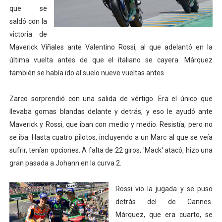
que se
Mundial de piragüismo slalom 2026 (Oklahoma City, Es
saldó con la
victoria de
Tour de Francia masculino 2026 - Tadej Pogacar entra 
Maverick Viñales ante Valentino Rossi, al que adelantó en la
Mundial de Fórmula 1 2026 - Lando Norris consigue en 
última vuelta antes de que el italiano se cayera. Márquez
también se había ido al suelo nueve vueltas antes.
Campeonato de Europa de saltos 2026 (París, Francia) 
Zarco sorprendió con una salida de vértigo. Era el único que
Tour de Francia femenino 2026 - Etapa 6
llevaba gomas blandas delante y detrás, y eso le ayudó ante
Maverick y Rossi, que iban con medio y medio. Resistía, pero no
se iba. Hasta cuatro pilotos, incluyendo a un Marc al que se veía
sufrir, tenían opciones. A falta de 22 giros, 'Mack' atacó, hizo una
gran pasada a Johann en la curva 2.
Rossi vio la jugada y se puso
detrás del de Cannes.
Márquez, que era cuarto, se