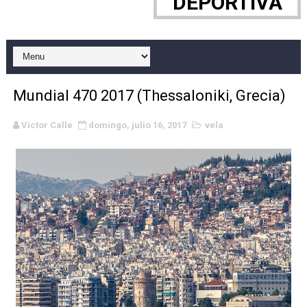
DEPORTIVA
WWE NXT - Myles Borne y Tavion Heights ponen fin al r
Canadian Football League 2026 - Week 10
EFA y AFLE 2026 - Regular season
Mundial 470 2017 (Thessaloniki, Grecia)
Grandes éxitos por fin para Chelsea Green, Chad Gabl
Víctor Calle
domingo, julio 16, 2017
vela
Campeonato de Europa de MTB 2026 (Monteceneri, Suiza)
Campeonato de Europa de remo 2026 (Varese, Italia) - 
Mundial de lacrosse femenino 2026 (Tokio, Japón) - Es
Máxima celebración en el último Impact! con Jason Ho
Mundial de esgrima 2026 (Hong Kong) - La delegación ita
Raquel Rodriguez es la nueva monarca Intercontinental,