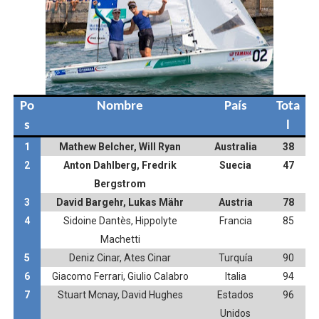
Po
Nombre
País
Tota
s
l
1
Mathew Belcher, Will Ryan
Australia
38
2
Anton Dahlberg, Fredrik
Suecia
47
Bergstrom
3
David Bargehr, Lukas Mähr
Austria
78
4
Sidoine Dantès, Hippolyte
Francia
85
Machetti
5
Deniz Cinar, Ates Cinar
Turquía
90
6
Giacomo Ferrari, Giulio Calabro
Italia
94
7
Stuart Mcnay, David Hughes
Estados
96
Unidos