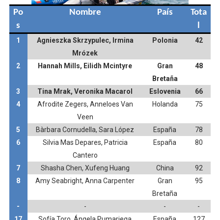
Po
Nombre
País
Tota
s
l
1
Agnieszka Skrzypulec, Irmina
Polonia
42
Mrózek
2
Hannah Mills, Eilidh Mcintyre
Gran
48
Bretaña
3
Tina Mrak, Veronika Macarol
Eslovenia
66
4
Afrodite Zegers, Anneloes Van
Holanda
75
Veen
5
Bàrbara Cornudella, Sara López
España
78
6
Silvia Mas Depares, Patricia
España
80
Cantero
7
Shasha Chen, Xufeng Huang
China
92
8
Amy Seabright, Anna Carpenter
Gran
95
Bretaña
-
-
-
-
17
Sofía Toro, Ángela Pumariega
España
127