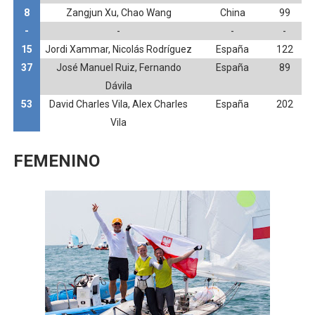
8
Zangjun Xu, Chao Wang
China
99
-
-
-
-
15
Jordi Xammar, Nicolás Rodríguez
España
122
37
José Manuel Ruiz, Fernando
España
89
Dávila
53
David Charles Vila, Alex Charles
España
202
Vila
FEMENINO