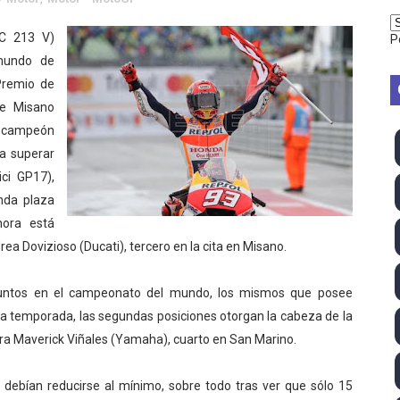
vion Heights ponen fin al reinado por parejas de The Vani
C 213 V)
P
 mundo de
2026 - Week 10
Premio de
 season
de Misano
l campeón
ra Chelsea Green, Chad Gable y Baron Corbin en SummerSl
ra superar
ici GP17),
TB 2026 (Monteceneri, Suiza) - Charlie Aldridge y Sina Fr
nda plaza
emo 2026 (Varese, Italia) - Rumanía, Alemania y Gran Breta
hora está
ea Dovizioso (Ducati), tercero en la cita en Misano.
ino 2026 (Tokio, Japón) - Estados Unidos invencibles, ya 
untos en el campeonato del mundo, los mismos que posee
último Impact! con Jason Hotch como nuevo TNA Internati
ta temporada, las segundas posiciones otorgan la cabeza de la
ntra Maverick Viñales (Yamaha), cuarto en San Marino.
ong Kong) - La delegación italiana arrasa con 4 oros y 4 pl
va monarca Intercontinental, su primer título individual en
 debían reducirse al mínimo, sobre todo tras ver que sólo 15