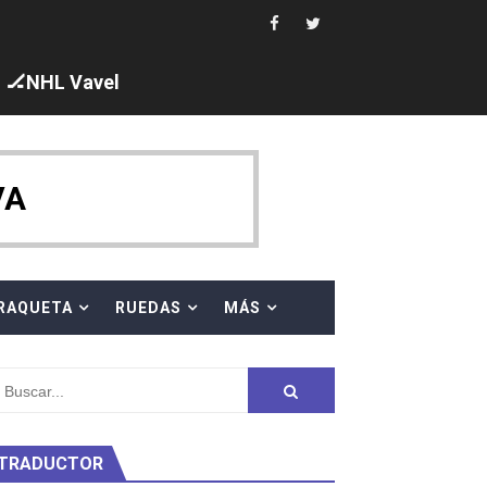
🏒NHL Vavel
ck y Taddeucci. Ángela Martínez 5ª en 10km
VA
 al equipo neutral ruso, llevándose 8 medallas, seis para I
s en el Grand Slam Mexico
RAQUETA
RUEDAS
MÁS
TRADUCTOR