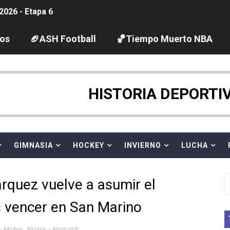
2026 - Etapa 6
gue 2026
los
🏈ASH Football
🏀Tiempo Muerto NBA
guas abiertas 2026 (París, Francia) - Dobletes de Wellbro
pentatlón moderno 2026 (Estambul, Turquía)
HISTORIA DEPORTI
tación artística 2026 (París, Francia) - España domina junto
ido desbancan una semana después a The Demand por trío
GIMNASIA
HOCKEY
INVIERNO
LUCHA
 GP Gran Bretaña
rquez vuelve a asumir el
League 2026 - Playoffs
as vencer en San Marino
igh diving 2026 (París, Francia)
Motor
,
Motor - MotoGP