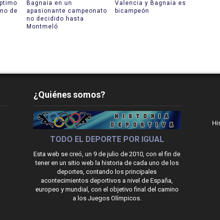
ptimo
Bagnaia en un
Valencia y Bagnaia es
ano de
apasionante campeonato
bicampeón
no decidido hasta
Montmeló
¿Quiénes somos?
Hi
TODO EL DEPORTE POR IGUAL
Esta web se creó, un 9 de julio de 2010, con el fin de
tener en un sitio web la historia de cada uno de los
deportes, contando los principales
acontecimientos deportivos a nivel de España,
europeo y mundial, con el objetivo final del camino
a los Juegos Olímpicos.