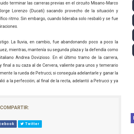
ido terminar las carreras previas en el circuito Misano-Marco
ll League 2026 - Las Utah Talons son bicampeonas de la AU
 Jorge Lorenzo (Ducati) sacando provecho de la situación y
ico ritmo. Sin embargo, cuando lideraba solo resbaló y se fue
lom 2026 (Oklahoma City, Estados Unidos) - Miquel Travé 
piraciones.
 2026 - Tadej Pogacar entra en el selecto grupo de los pe
testigo. La lluvia, en cambio, fue abandonando poco a poco la
 - Lando Norris consigue en Hungría su primera victoria d
quez, mientras, mantenía su segunda plaza y la defendía como
 italiano Andrea Dovizioso. En el último tramo de la carrera,
ltos 2026 (París, Francia) - Bronce para Jorge y Ana Carv
y final a su caza al de Cervera, valiente para unos y temerario
mente la rueda de Petrucci; si conseguía adelantarle y ganar la
lió a la perfección; al final de la recta, adelantó a Petrucci y ya
COMPARTIR:
cebook
Twitter