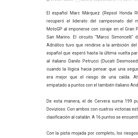
WWE NXT - Myles Borne y Ta
El español Marc Márquez (Repsol Honda R
recuperó el liderato del campeonato del
Canadian Football League 
MotoGP al imponerse con coraje en el Gran 
EFA y AFLE 2026 - Regular
San Marino. El circuito "Marco Simoncelli" 
Adriático tuvo que rendirse a la ambición de
Grandes éxitos por fin pa
español que esperó hasta la última vuelta pa
al italiano Danilo Petrucci (Ducati Desmosed
Campeonato de Europa de M
cuando la lógica hacia pensar que una segu
Campeonato de Europa de r
era mejor que el riesgo de una caída. A
empatado a puntos con el también italiano Andr
Mundial de lacrosse femen
De esta manera, el de Cervera suma 199 p
Máxima celebración en el 
Dovizioso. Con ambos con cuatros victorias es
clasificación al catalán. A 16 puntos se encue
Mundial de esgrima 2026 (H
Raquel Rodriguez es la nue
Con la pista mojada por completo, los riesgos