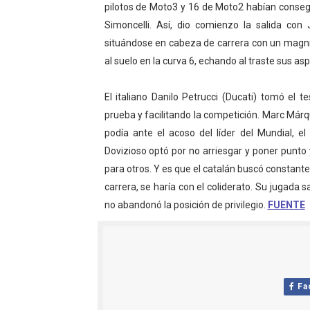
pilotos de Moto3 y 16 de Moto2 habían consegu
Athletes Unlimited Softba
Simoncelli. Así, dio comienzo la salida con
situándose en cabeza de carrera con un magníf
Mundial de piragüismo sla
al suelo en la curva 6, echando al traste sus as
Tour de Francia masculino
El italiano Danilo Petrucci (Ducati) tomó el 
Mundial de Fórmula 1 2026
prueba y facilitando la competición. Marc Már
podía ante el acoso del líder del Mundial, el
Campeonato de Europa de sa
Dovizioso optó por no arriesgar y poner punto 
para otros. Y es que el catalán buscó constante
carrera, se haría con el coliderato. Su jugada sa
no abandonó la posición de privilegio.
FUENTE
Fa