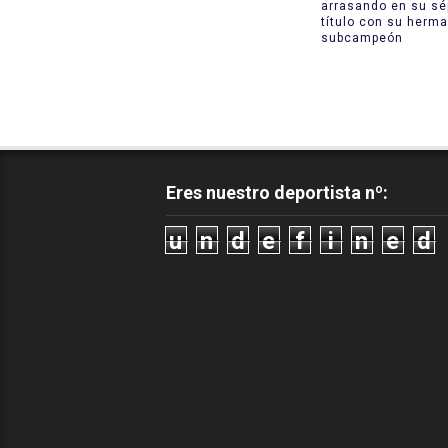
arrasando en su sé
título con su herm
subcampeón
Eres nuestro deportista nº:
u
n
d
e
f
i
n
e
d