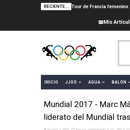
RECIENTE...
Tour de Francia femenino 
Women's Pro Baseball Lea
📖Mis Artícu
Campeonato de Europa en a
Campeonato de Europa de 
Campeonato de Europa de na
AEW - Adam Page con Brod
INICIO
JJOO
AGUA
BALÓN
Canadá Open 2026
Mundial de MotoGP 2026 -
Mundial 2017 - Marc Má
Canadian Elite Basketball 
liderato del Mundial tr
Campeonato de Europa de h
Víctor Calle
lunes, septiembre 11, 2017