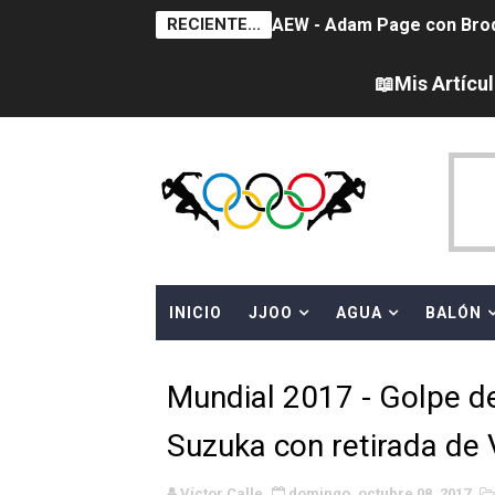
RECIENTE...
AEW - Adam Page con Brod
Tour de Francia femenino 
📖Mis Artícu
Women's Pro Baseball Lea
Campeonato de Europa en a
Campeonato de Europa de 
WWE NXT - Myles Borne y Ta
INICIO
JJOO
AGUA
BALÓN
Canadá Open 2026
Mundial de MotoGP 2026 -
Mundial 2017 - Golpe d
Canadian Elite Basketball
Suzuka con retirada de 
Canadian Football League 
Víctor Calle
domingo, octubre 08, 2017