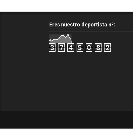
Eres nuestro deportista nº:
3
7
4
5
0
8
2