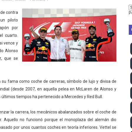
 season
ede contra
P
un piloto
ra Chelsea Green, Chad Gable y Baron Corbin en SummerSl
Japón por
TB 2026 (Monteceneri, Suiza) - Charlie Aldridge y Sina Fr
el cuarto.
si vence y
emo 2026 (Varese, Italia) - Rumanía, Alemania y Gran Breta
ndo Alonso
z, que se
ino 2026 (Tokio, Japón) - Estados Unidos invencibles, ya 
último Impact! con Jason Hotch como nuevo TNA Internati
ga su fama como coche de carreras, símbolo de lujo y divisa de
ong Kong) - La delegación italiana arrasa con 4 oros y 4 pl
undial (desde 2007, en aquella pelea en McLaren de Alonso y
os últimos tiempos ha pertenecido a Mercedes y Red Bull.
va monarca Intercontinental, su primer título individual en
enzar la carrera, los mecánicos abalanzados sobre el coche de
ll League 2026 - Las Utah Talons son bicampeonas de la AU
or. Aquello no funcionó porque el monoplaza del alemán dio
lom 2026 (Oklahoma City, Estados Unidos) - Miquel Travé 
pasado por unos cuantos coches en teoría inferiores. Vettel se