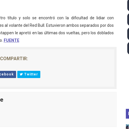
 2026 - Tadej Pogacar entra en el selecto grupo de los pe
ro título y solo se encontró con la dificultad de lidiar con
 - Lando Norris consigue en Hungría su primera victoria d
es al volante del Red Bull. Estuvieron ambos separados por dos
appen le apretó en las últimas dos vueltas, pero los doblados
026 - Estados Unidos campeón dejando a España a las pue
o.
FUENTE
altos 2026 (París, Francia) - Medalla de bronce para Jorge
COMPARTIR:
tación artística 2026 (París, Francia) - España domina junto
cebook
Twitter
le