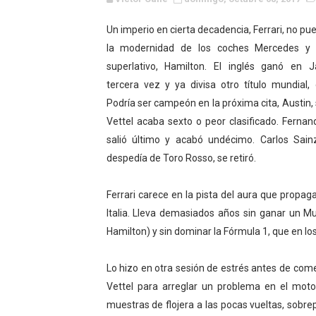
EFA y AFLE 2026 - Regular
Un imperio en cierta decadencia, Ferrari, no pu
la modernidad de los coches Mercedes y 
Grandes éxitos por fin pa
superlativo, Hamilton. El inglés ganó en 
Campeonato de Europa de M
tercera vez y ya divisa otro título mundial, 
Podría ser campeón en la próxima cita, Austin, 
Campeonato de Europa de r
Vettel acaba sexto o peor clasificado. Ferna
salió último y acabó undécimo. Carlos Sain
Mundial de lacrosse femen
despedía de Toro Rosso, se retiró.
Máxima celebración en el 
Ferrari carece en la pista del aura que propa
Mundial de esgrima 2026 (H
Italia. Lleva demasiados años sin ganar un M
Hamilton) y sin dominar la Fórmula 1, que en l
Raquel Rodriguez es la nue
Lo hizo en otra sesión de estrés antes de com
Athletes Unlimited Softba
Vettel para arreglar un problema en el mot
Mundial de piragüismo sla
muestras de flojera a las pocas vueltas, sobre