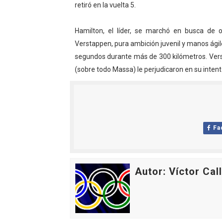
retiró en la vuelta 5.
Tour de Francia masculino
Hamilton, el líder, se marchó en busca de ot
Mundial de Fórmula 1 2026
Verstappen, pura ambición juvenil y manos ágil
segundos durante más de 300 kilómetros. Verst
Copa del Mundo femenina 2
(sobre todo Massa) le perjudicaron en su intent
Campeonato de Europa de s
Campeonato de Europa de na
Fa
Autor: Víctor Cal