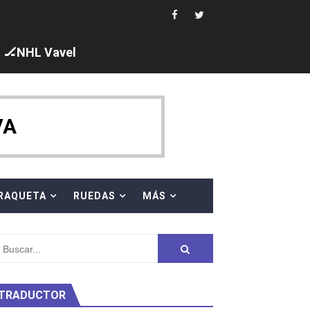
s en el Grand Slam Mexico
🏒NHL Vavel
ck y Taddeucci. Ángela Martínez 5ª en 10km
VA
ty Project
RAQUETA
RUEDAS
MÁS
TRADUCTOR