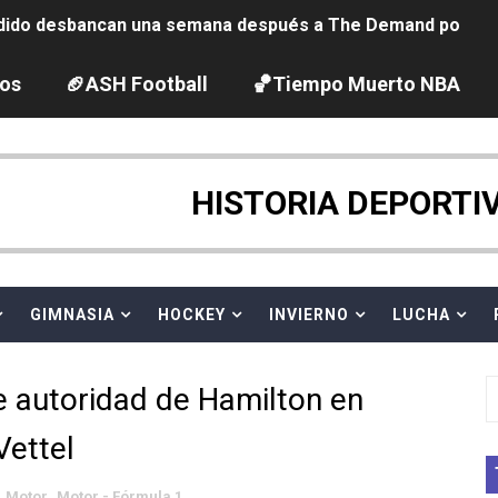
ido desbancan una semana después a The Demand por trío
2026 - Etapa 5
los
🏈ASH Football
🏀Tiempo Muerto NBA
gue 2026
guas abiertas 2026 (París, Francia) - Dobletes de Wellbro
HISTORIA DEPORTI
pentatlón moderno 2026 (Estambul, Turquía)
vion Heights ponen fin al reinado por parejas de The Vani
GIMNASIA
HOCKEY
INVIERNO
LUCHA
 GP Gran Bretaña
e autoridad de Hamilton en
 League
Vettel
2026 - Week 10
Motor
,
Motor - Fórmula 1