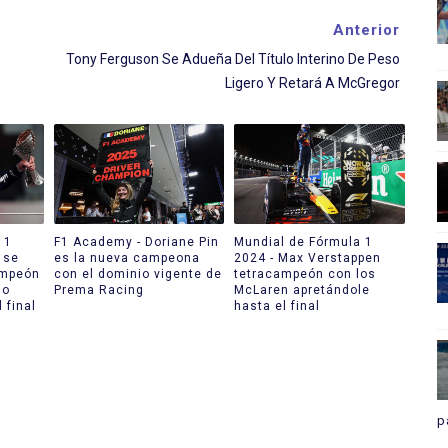
Anterior
Tony Ferguson Se Adueña Del Título Interino De Peso
Ligero Y Retará A McGregor
 1
F1 Academy - Doriane Pin
Mundial de Fórmula 1
 se
es la nueva campeona
2024 - Max Verstappen
ampeón
con el dominio vigente de
tetracampeón con los
do
Prema Racing
McLaren apretándole
 final
hasta el final
p