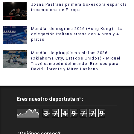
Joana Pastrana primera boxeadora española
tricampeona de Europa
Mundial de esgrima 2026 (Hong Kong) - La
delegación italiana arrasa con 4 oros y 4
platas
Mundial de piragüismo slalom 2026
(Oklahoma City, Estados Unidos) - Miquel
Travé campeón del mundo. Bronces para
David Llorente y Miren Lazkano
Eres nuestro deportista nº:
3
7
4
9
7
7
9
¿Quiénes somos?