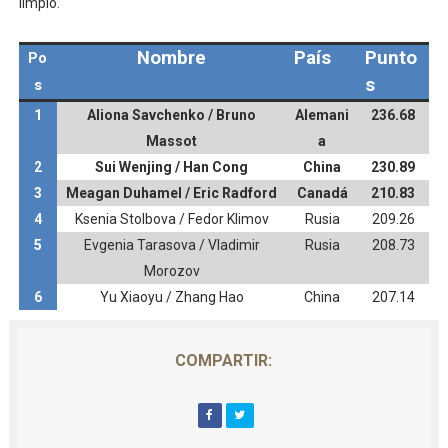
limpio.
Nombre
País
Punto
Po
s
s
1
Aliona Savchenko / Bruno
Alemani
236.68
Massot
a
2
Sui Wenjing / Han Cong
China
230.89
3
Meagan Duhamel / Eric Radford
Canadá
210.83
4
Ksenia Stolbova / Fedor Klimov
Rusia
209.26
5
Evgenia Tarasova / Vladimir
Rusia
208.73
Morozov
6
Yu Xiaoyu / Zhang Hao
China
207.14
COMPARTIR: