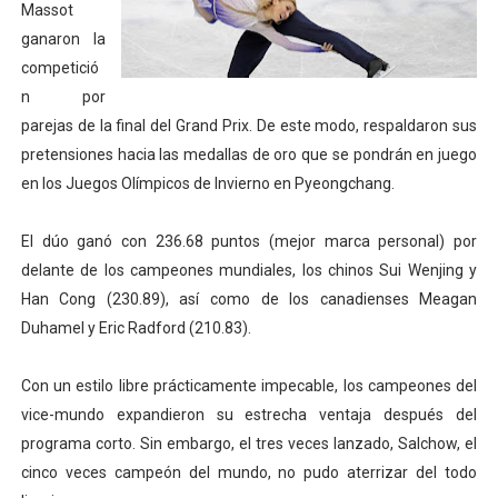
Massot
Athletes Unlimited Softball League 2026 - Las Utah Ta
ganaron la
competició
Mundial de piragüismo slalom 2026 (Oklahoma City, Es
n por
parejas de la final del Grand Prix. De este modo, respaldaron sus
Tour de Francia masculino 2026 - Tadej Pogacar entra 
pretensiones hacia las medallas de oro que se pondrán en juego
Mundial de Fórmula 1 2026 - Lando Norris consigue en 
en los Juegos Olímpicos de Invierno en Pyeongchang.
Campeonato de Europa en aguas abiertas 2026 (París, F
El dúo ganó con 236.68 puntos (mejor marca personal) por
delante de los campeones mundiales, los chinos Sui Wenjing y
Han Cong (230.89), así como de los canadienses Meagan
Duhamel y Eric Radford (210.83).
Con un estilo libre prácticamente impecable, los campeones del
vice-mundo expandieron su estrecha ventaja después del
programa corto. Sin embargo, el tres veces lanzado, Salchow, el
cinco veces campeón del mundo, no pudo aterrizar del todo