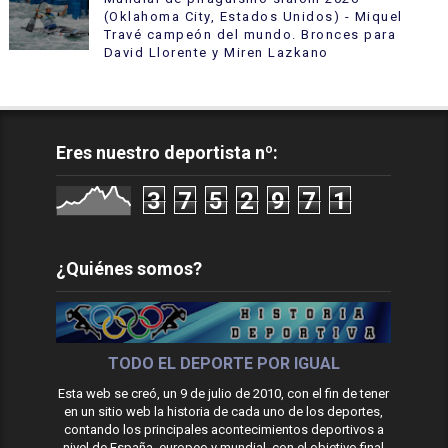
(Oklahoma City, Estados Unidos) - Miquel
Travé campeón del mundo. Bronces para
David Llorente y Miren Lazkano
Eres nuestro deportista nº:
3
7
5
2
9
7
1
¿Quiénes somos?
TODO EL DEPORTE POR IGUAL
Esta web se creó, un 9 de julio de 2010, con el fin de tener
en un sitio web la historia de cada uno de los deportes,
contando los principales acontecimientos deportivos a
nivel de España, europeo y mundial, con el objetivo final