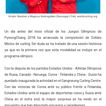
Athletes Unlimited Softball League 2026 - Las Utah Ta
Mundial de piragüismo slalom 2026 (Oklahoma City, Es
Kristin Skaslien y Magnus Nedregotten (Noruega) | Foto: worldcurling.org
Tour de Francia masculino 2026 - Tadej Pogacar entra 
Un día antes del inicio oficial de los Juegos Olímpicos de
PyeongChang 2018 ha arrancado la competición de Dobles
Mundial de Fórmula 1 2026 - Lando Norris consigue en 
Mixtos de curling. Sin duda se ha tratado de una sesión histórica
Campeonato de Europa de high diving 2026 (París, Fran
ya que es la primera vez que esta modalidad se incluye en el
programa olímpico.
Con la disputa de los partidos Estados Unidos - Atletas Olímpicos
de Rusia, Canadá - Noruega, Corea - Finlandia y China - Suiza ha
quedado inaugurada la actividad en el Gangneung Curling Centre.
Con las victorias de Corea ante su público frente a Finlandia,
Estados Unidos ante el equipo de deportistas rusos y Suiza ante
China en el extra end, la mayor sorpresa se ha vivido en el
encuentro que han disputado noruegos y canadienses.