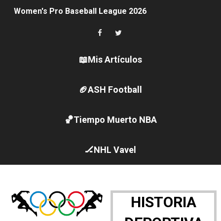
Women's Pro Baseball League 2026
Campeonato de Europa en aguas abiertas 2026 (París, F
Campeonato de Europa de pentatlón moderno 2026 (Est
📖Mis Artículos
Campeonato de Europa de natación artística 2026 (París,
🏈ASH Football
AEW - Adam Page con Brodido desbancan una semana d
🏀Tiempo Muerto NBA
Canadá Open 2026
Mundial de MotoGP 2026 - GP Gran Bretaña
🏒NHL Vavel
Canadian Elite Basketball League 2026 - Playoffs
Campeonato de Europa de high diving 2026 (París, Fran
HISTORIA
WWE NXT - Myles Borne y Tavion Heights ponen fin al r