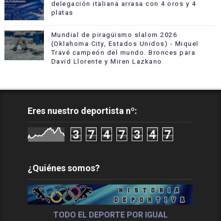
delegación italiana arrasa con 4 oros y 4
platas
Mundial de piragüismo slalom 2026
(Oklahoma City, Estados Unidos) - Miquel
Travé campeón del mundo. Bronces para
David Llorente y Miren Lazkano
Eres nuestro deportista nº:
3
7
4
7
3
4
7
¿Quiénes somos?
TODO EL DEPORTE POR IGUAL