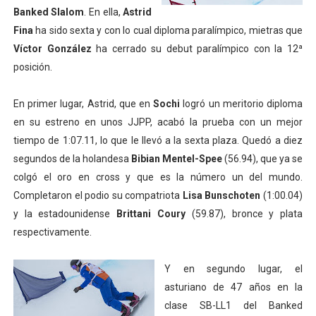
Banked Slalom
. En ella,
Astrid
Mundial de piragüismo slalom 2026 (Oklahoma City, Es
Fina
ha sido sexta y con lo cual diploma paralímpico, mietras que
Víctor González
ha cerrado su debut paralímpico con la 12ª
Tour de Francia masculino 2026 - Tadej Pogacar entra 
posición.
Mundial de Fórmula 1 2026 - Lando Norris consigue en 
En primer lugar, Astrid, que en
Sochi
logró un meritorio diploma
Campeonato de Europa de saltos 2026 (París, Francia) 
en su estreno en unos JJPP, acabó la prueba con un mejor
tiempo de 1:07.11, lo que le llevó a la sexta plaza. Quedó a diez
Tour de Francia femenino 2026 - Etapa 6
segundos de la holandesa
Bibian Mentel-Spee
(56.94), que ya se
colgó el oro en cross y que es la número un del mundo.
Completaron el podio su compatriota
Lisa Bunschoten
(1:00.04)
y la estadounidense
Brittani Coury
(59.87), bronce y plata
respectivamente.
Y en segundo lugar, el
asturiano de 47 años en la
clase SB-LL1 del Banked