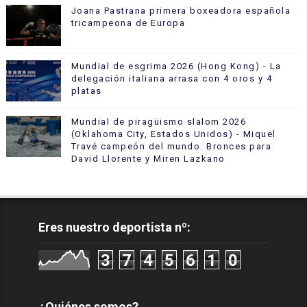
Joana Pastrana primera boxeadora española
tricampeona de Europa
Mundial de esgrima 2026 (Hong Kong) - La
delegación italiana arrasa con 4 oros y 4
platas
Mundial de piragüismo slalom 2026
(Oklahoma City, Estados Unidos) - Miquel
Travé campeón del mundo. Bronces para
David Llorente y Miren Lazkano
Eres nuestro deportista nº:
3
7
4
5
6
1
0
¿Quiénes somos?