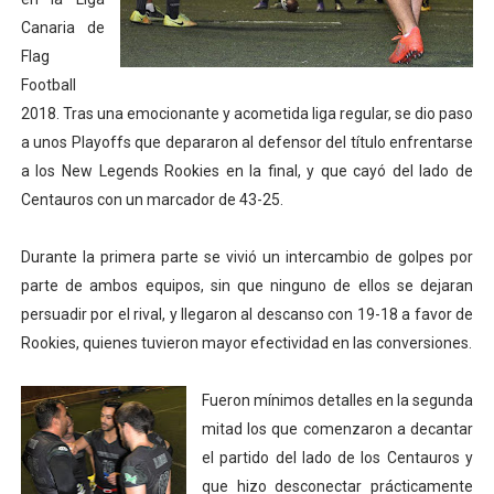
Canaria de
Tour de Francia masculino 2026 - Tadej Pogacar entra 
Flag
Mundial de Fórmula 1 2026 - Lando Norris consigue en 
Football
2018. Tras una emocionante y acometida liga regular, se dio paso
Campeonato de Europa de saltos 2026 (París, Francia) 
a unos Playoffs que depararon al defensor del título enfrentarse
a los New Legends Rookies en la final, y que cayó del lado de
Tour de Francia femenino 2026 - Etapa 6
Centauros con un marcador de 43-25.
Women's Pro Baseball League 2026
Durante la primera parte se vivió un intercambio de golpes por
parte de ambos equipos, sin que ninguno de ellos se dejaran
persuadir por el rival, y llegaron al descanso con 19-18 a favor de
Rookies, quienes tuvieron mayor efectividad en las conversiones.
Fueron mínimos detalles en la segunda
mitad los que comenzaron a decantar
el partido del lado de los Centauros y
que hizo desconectar prácticamente