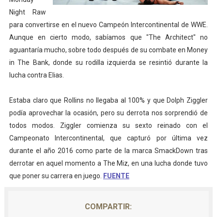
Night Raw
Athletes Unlimited Softball League 2026 - Las Utah Ta
para convertirse en el nuevo Campeón Intercontinental de WWE.
Mundial de piragüismo slalom 2026 (Oklahoma City, Es
Aunque en cierto modo, sabíamos que "The Architect" no
aguantaría mucho, sobre todo después de su combate en Money
Tour de Francia masculino 2026 - Tadej Pogacar entra 
in The Bank, donde su rodilla izquierda se resintió durante la
lucha contra Elias.
Mundial de Fórmula 1 2026 - Lando Norris consigue en 
Campeonato de Europa de high diving 2026 (París, Fran
Estaba claro que Rollins no llegaba al 100% y que Dolph Ziggler
podía aprovechar la ocasión, pero su derrota nos sorprendió de
todos modos. Ziggler comienza su sexto reinado con el
Campeonato Intercontinental, que capturó por última vez
durante el año 2016 como parte de la marca SmackDown tras
derrotar en aquel momento a The Miz, en una lucha donde tuvo
que poner su carrera en juego.
FUENTE
COMPARTIR: