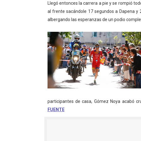
Llegó entonces la carrera a pie y se rompió to
Athletes Unlimited Softba
al frente sacándole 17 segundos a Dapena y 
albergando las esperanzas de un podio compl
Mundial de piragüismo sla
Tour de Francia masculino
Mundial de Fórmula 1 2026
Campeonato de Europa de h
participantes de casa, Gómez Noya acabó cr
FUENTE