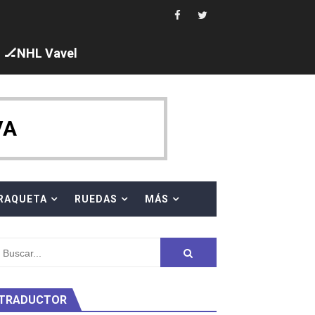
i los protagonistas. Ángela Martínez fue 5ª en 10km
🏒NHL Vavel
ajal en plataforma. 5 orazos para Chiara Pellacani, doblet
VA
 al equipo neutral ruso, llevándose 8 medallas, seis para I
RAQUETA
RUEDAS
MÁS
s en el Grand Slam Mexico
TRADUCTOR