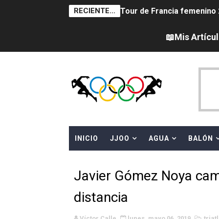
RECIENTE...
Tour de Francia femenino 
Campeonato de Europa en a
📖Mis Artícu
Campeonato de Europa de sa
Women's Pro Baseball Lea
Campeonato de Europa de 
Campeonato de Europa de na
INICIO
JJOO
AGUA
BALÓN
AEW - Adam Page con Brod
Canadá Open 2026
Javier Gómez Noya cam
Mundial de MotoGP 2026 -
distancia
Canadian Elite Basketball 
Víctor Calle
lunes, mayo 06, 2019
triat