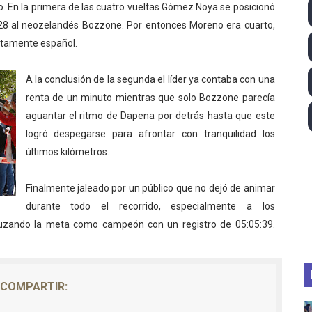
do. En la primera de las cuatro vueltas Gómez Noya se posicionó
ll League 2026 - Las Utah Talons son bicampeonas de la AU
28 al neozelandés Bozzone. Por entonces Moreno era cuarto,
etamente español.
lom 2026 (Oklahoma City, Estados Unidos) - Miquel Travé 
A la conclusión de la segunda el líder ya contaba con una
 2026 - Tadej Pogacar entra en el selecto grupo de los pe
renta de un minuto mientras que solo Bozzone parecía
 - Lando Norris consigue en Hungría su primera victoria d
aguantar el ritmo de Dapena por detrás hasta que este
logró despegarse para afrontar con tranquilidad los
igh diving 2026 (París, Francia) - Catalin Preda y Nelli C
últimos kilómetros.
Finalmente jaleado por un público que no dejó de animar
durante todo el recorrido, especialmente a los
uzando la meta como campeón con un registro de 05:05:39.
COMPARTIR: