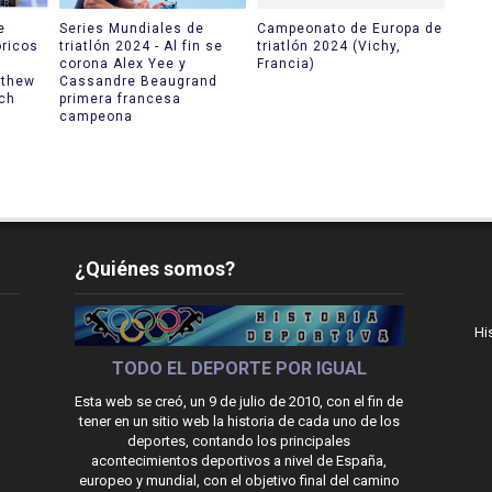
e
Series Mundiales de
Campeonato de Europa de
óricos
triatlón 2024 - Al fin se
triatlón 2024 (Vichy,
corona Alex Yee y
Francia)
tthew
Cassandre Beaugrand
sch
primera francesa
campeona
¿Quiénes somos?
Hi
TODO EL DEPORTE POR IGUAL
Esta web se creó, un 9 de julio de 2010, con el fin de
tener en un sitio web la historia de cada uno de los
deportes, contando los principales
acontecimientos deportivos a nivel de España,
europeo y mundial, con el objetivo final del camino