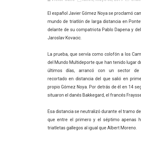
WWE NXT - Myles Borne y Ta
El español Javier Gómez Noya se proclamó ca
mundo de triatlón de larga distancia en Pont
Canadian Football League 
delante de su compatriota Pablo Dapena y del
EFA y AFLE 2026 - Regular
Jaroslav Kovacic.
Grandes éxitos por fin pa
La prueba, que servía como colofón a los Ca
del Mundo Multideporte que han tenido lugar d
Campeonato de Europa de M
últimos días, arrancó con un sector de 
Campeonato de Europa de r
recortado en distancia del que salió en prime
propio Gómez Noya. Por detrás de él en 14 se
Mundial de lacrosse femen
situaron el danés Bakkegard, el francés Frayss
Máxima celebración en el 
Esa distancia se neutralizó durante el tramo de
que entre el primero y el séptimo apenas h
Mundial de esgrima 2026 (H
triatletas gallegos al igual que Albert Moreno.
Raquel Rodriguez es la nue