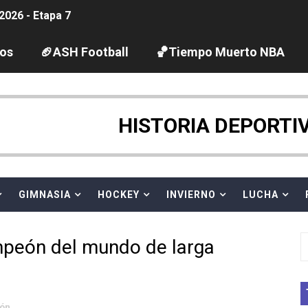
2026 - Etapa 7
guas abiertas 2026 (París, Francia) - Wellbrock y Taddeucc
los
🏈ASH Football
🏀Tiempo Muerto NBA
ltos 2026 (París, Francia) - Bronce para Jorge y Ana Carv
gue 2026
HISTORIA DEPORTI
pentatlón moderno 2026 (Estambul, Turquía)
tación artística 2026 (París, Francia) - España domina junto
GIMNASIA
HOCKEY
INVIERNO
LUCHA
ido desbancan una semana después a The Demand por trío
peón del mundo de larga
 GP Gran Bretaña
League 2026 - Playoffs
lón