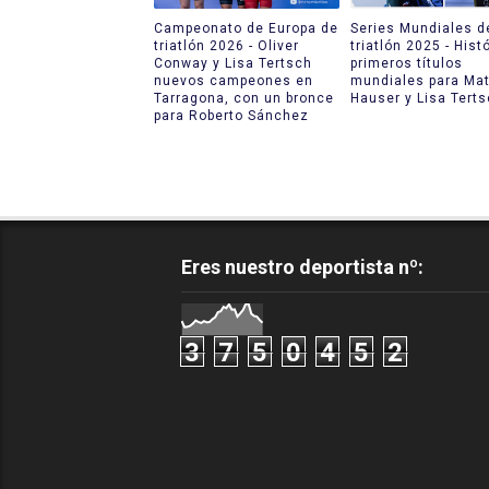
Campeonato de Europa de
Series Mundiales d
triatlón 2026 - Oliver
triatlón 2025 - Hist
Conway y Lisa Tertsch
primeros títulos
nuevos campeones en
mundiales para Ma
Tarragona, con un bronce
Hauser y Lisa Tert
para Roberto Sánchez
Eres nuestro deportista nº:
3
7
5
0
4
5
2