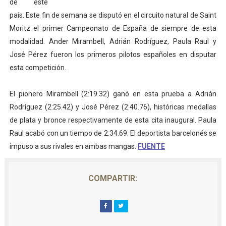
de este
Mundial de piragüismo slalom 2026 (Oklahoma City, Es
país. Este fin de semana se disputó en el circuito natural de Saint
Moritz el primer Campeonato de España de siempre de esta
Tour de Francia masculino 2026 - Tadej Pogacar entra 
modalidad. Ander Mirambell, Adrián Rodríguez, Paula Raul y
José Pérez fueron los primeros pilotos españoles en disputar
Mundial de Fórmula 1 2026 - Lando Norris consigue en 
esta competición.
Copa del Mundo femenina 2026 - Estados Unidos campe
El pionero Mirambell (2:19.32) ganó en esta prueba a Adrián
Campeonato de Europa de saltos 2026 (París, Francia) 
Rodríguez (2:25.42) y José Pérez (2:40.76), históricas medallas
de plata y bronce respectivamente de esta cita inaugural. Paula
Raul acabó con un tiempo de 2:34.69. El deportista barcelonés se
impuso a sus rivales en ambas mangas.
FUENTE
COMPARTIR: