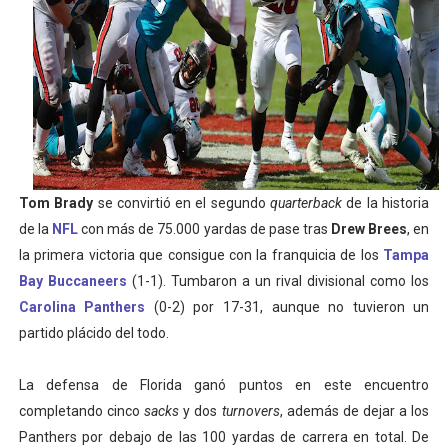
Mundial de Fórmula 1 2026 - Lando Norris consigue en 
Campeonato de Europa de saltos 2026 (París, Francia) 
Tour de Francia femenino 2026 - Etapa 6
Women's Pro Baseball League 2026
Tom Brady
se convirtió en el segundo
quarterback
de la historia
Campeonato de Europa en aguas abiertas 2026 (París, F
de la
NFL
con más de 75.000 yardas de pase tras
Drew Brees
, en
la primera victoria que consigue con la franquicia de los
Tampa
Bay Buccaneers
(1-1). Tumbaron a un rival divisional como los
Carolina Panthers
(0-2) por 17-31, aunque no tuvieron un
partido plácido del todo.
La defensa de Florida ganó puntos en este encuentro
completando cinco
sacks
y dos
turnovers
, además de dejar a los
Panthers por debajo de las 100 yardas de carrera en total. De