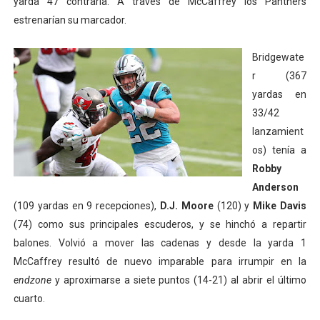
yarda 47 contraria. A través de McCaffrey los Panthers
estrenarían su marcador.
Bridgewate
r (367
yardas en
33/42
lanzamient
os) tenía a
Robby
Anderson
(109 yardas en 9 recepciones),
D.J. Moore
(120) y
Mike Davis
(74) como sus principales escuderos, y se hinchó a repartir
balones. Volvió a mover las cadenas y desde la yarda 1
McCaffrey resultó de nuevo imparable para irrumpir en la
endzone
y aproximarse a siete puntos (14-21) al abrir el último
cuarto.