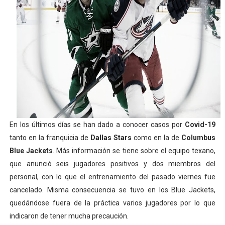
Women's Pro Baseball League 2026
Campeonato de Europa en aguas abiertas 2026 (París, F
Campeonato de Europa de pentatlón moderno 2026 (Est
WWE NXT - Myles Borne y Tavion Heights ponen fin al r
Canadá Open 2026
En los últimos días se han dado a conocer casos por
Covid-19
tanto en la franquicia de
Dallas Stars
como en la de
Columbus
Blue Jackets
. Más información se tiene sobre el equipo texano,
que anunció seis jugadores positivos y dos miembros del
personal, con lo que el entrenamiento del pasado viernes fue
cancelado. Misma consecuencia se tuvo en los Blue Jackets,
quedándose fuera de la práctica varios jugadores por lo que
indicaron de tener mucha precaución.