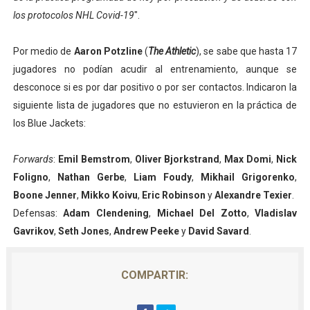
los protocolos NHL Covid-19
".
Por medio de
Aaron Potzline
(
The Athletic
), se sabe que hasta 17
jugadores no podían acudir al entrenamiento, aunque se
desconoce si es por dar positivo o por ser contactos. Indicaron la
siguiente lista de jugadores que no estuvieron en la práctica de
los Blue Jackets:
Forwards
:
Emil Bemstrom
,
Oliver Bjorkstrand
,
Max Domi
,
Nick
Foligno
,
Nathan Gerbe
,
Liam Foudy
,
Mikhail Grigorenko
,
Boone Jenner
,
Mikko Koivu
,
Eric Robinson
y
Alexandre Texier
.
Defensas:
Adam Clendening
,
Michael Del Zotto
,
Vladislav
Gavrikov
,
Seth Jones
,
Andrew Peeke
y
David Savard
.
COMPARTIR: