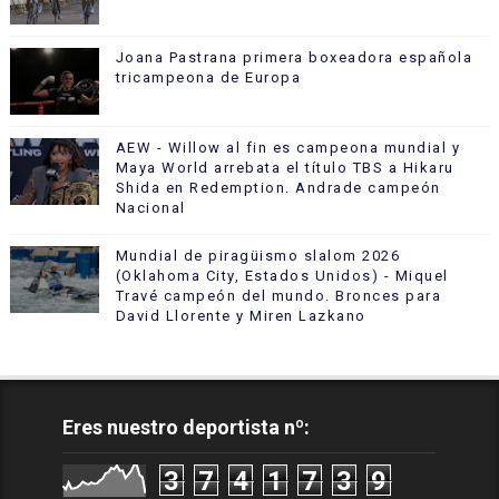
Joana Pastrana primera boxeadora española
tricampeona de Europa
AEW - Willow al fin es campeona mundial y
Maya World arrebata el título TBS a Hikaru
Shida en Redemption. Andrade campeón
Nacional
Mundial de piragüismo slalom 2026
(Oklahoma City, Estados Unidos) - Miquel
Travé campeón del mundo. Bronces para
David Llorente y Miren Lazkano
Eres nuestro deportista nº:
3
7
4
1
7
3
9