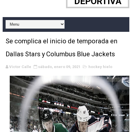
DEPORTIVA
Raquel Rodriguez es la nueva monarca Intercontinental,
Athletes Unlimited Softball League 2026 - Las Utah Ta
Mundial de piragüismo slalom 2026 (Oklahoma City, Es
Se complica el inicio de temporada en
AEW - Willow al fin es campeona mundial y Maya World 
Dallas Stars y Columbus Blue Jackets
Tour de Francia masculino 2026 - Tadej Pogacar entra 
Víctor Calle
sábado, enero 09, 2021
hockey hielo
Mundial de Fórmula 1 2026 - Lando Norris consigue en 
Copa del Mundo femenina 2026 - Estados Unidos campe
Campeonato de Europa de saltos 2026 (París, Francia) 
Campeonato de Europa de natación artística 2026 (París,
Tour de Francia femenino 2026 - Etapa 5