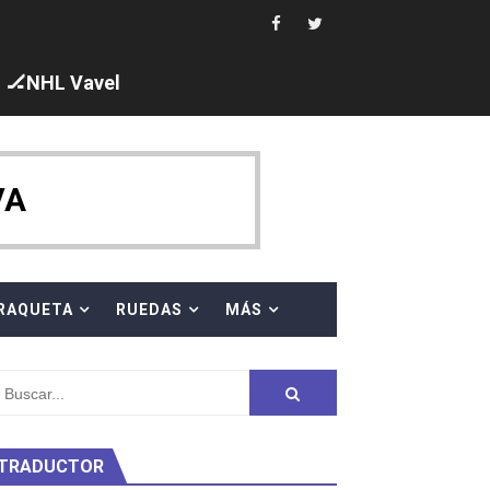
🏒NHL Vavel
ck y Taddeucci. Ángela Martínez 5ª en 10km
VA
 al equipo neutral ruso, llevándose 8 medallas, seis para I
s en el Grand Slam Mexico
RAQUETA
RUEDAS
MÁS
TRADUCTOR