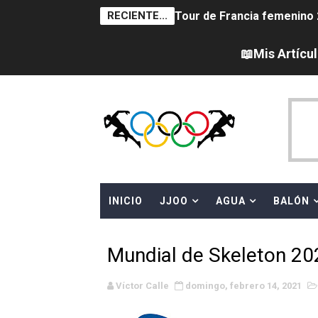
RECIENTE...
Tour de Francia femenino 
Women's Pro Baseball Lea
📖Mis Artícu
Campeonato de Europa en a
Campeonato de Europa de 
Campeonato de Europa de na
AEW - Adam Page con Brod
INICIO
JJOO
AGUA
BALÓN
Canadá Open 2026
Mundial de MotoGP 2026 -
Mundial de Skeleton 20
Canadian Elite Basketball 
Víctor Calle
domingo, febrero 14, 2021
Campeonato de Europa de h