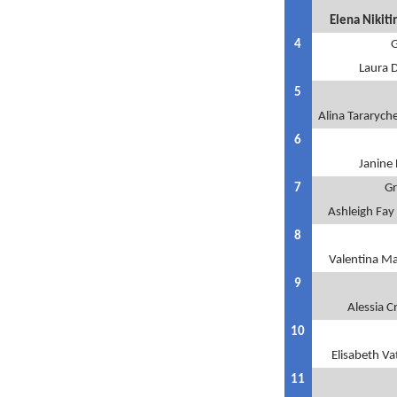
Elena Nikiti
4
G
Laura 
5
Alina Tararyc
6
Janine 
7
Gr
Ashleigh Fay
8
Valentina M
9
Alessia C
10
Elisabeth Va
11