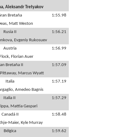
na, Aleksandr Tretyakov
ran Bretaña
1:55.98
Deas, Matt Weston
Rusia II
1:56.21
henkova, Evgeniy Rukosuev
Austria
1:56.99
Flock, Florian Auer
an Bretaña II
1:57.09
 Pittaway, Marcus Wyatt
Italia
1:57.19
argaglio, Amedeo Bagnis
Italia II
1:57.29
rippa, Mattia Gaspari
Canadá II
1:58.48
thje-Maier, Kyle Murray
Bélgica
1:59.62