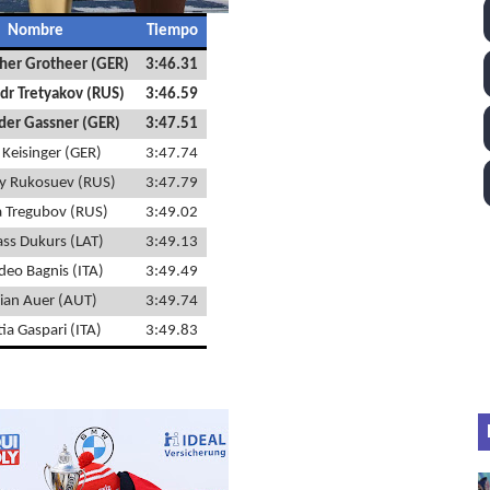
ll League 2026 - Las Utah Talons son bicampeonas de la AU
Nombre
Tiempo
her Grotheer (GER)
3:46.31
lom 2026 (Oklahoma City, Estados Unidos) - Miquel Travé 
dr Tretyakov (RUS)
3:46.59
der Gassner (GER)
3:47.51
 2026 - Tadej Pogacar entra en el selecto grupo de los pe
x Keisinger (GER)
3:47.74
 - Lando Norris consigue en Hungría su primera victoria d
y Rukosuev (RUS)
3:47.79
a Tregubov (RUS)
3:49.02
ltos 2026 (París, Francia) - Bronce para Jorge y Ana Carv
ss Dukurs (LAT)
3:49.13
eo Bagnis (ITA)
3:49.49
rian Auer (AUT)
3:49.74
ia Gaspari (ITA)
3:49.83