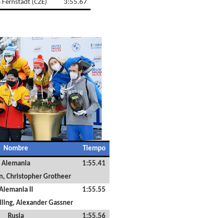
 Fernstädt (CZE)
3:55.67
Nombre
Tiempo
Alemania
1:55.41
, Christopher Grotheer
Alemania II
1:55.55
lling, Alexander Gassner
Rusia
1:55.56