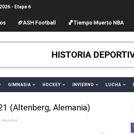
2026 - Etapa 6
gue 2026
los
🏈ASH Football
🏀Tiempo Muerto NBA
guas abiertas 2026 (París, Francia) - Dobletes de Wellbro
pentatlón moderno 2026 (Estambul, Turquía)
HISTORIA DEPORTI
tación artística 2026 (París, Francia) - España domina junto
ido desbancan una semana después a The Demand por trío
GIMNASIA
HOCKEY
INVIERNO
LUCHA
 GP Gran Bretaña
21 (Altenberg, Alemania)
League 2026 - Playoffs
skeleton
igh diving 2026 (París, Francia)