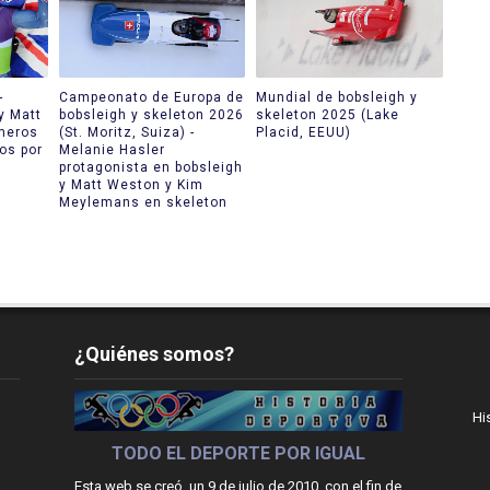
-
Campeonato de Europa de
Mundial de bobsleigh y
y Matt
bobsleigh y skeleton 2026
skeleton 2025 (Lake
meros
(St. Moritz, Suiza) -
Placid, EEUU)
os por
Melanie Hasler
protagonista en bobsleigh
y Matt Weston y Kim
Meylemans en skeleton
¿Quiénes somos?
Hi
TODO EL DEPORTE POR IGUAL
Esta web se creó, un 9 de julio de 2010, con el fin de