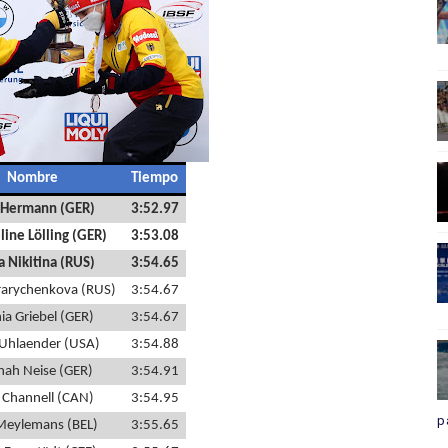
Nombre
Tiempo
 Hermann (GER)
3:52.97
line Lölling (GER)
3:53.08
a Nikitina (RUS)
3:54.65
ararychenkova (RUS)
3:54.67
ia Griebel (GER)
3:54.67
 Uhlaender (USA)
3:54.88
ah Neise (GER)
3:54.91
 Channell (CAN)
3:54.95
p
Meylemans (BEL)
3:55.65