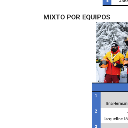
10
Anna
MIXTO POR EQUIPOS
1
Tina Hermann
2
Jacqueline Lö
3