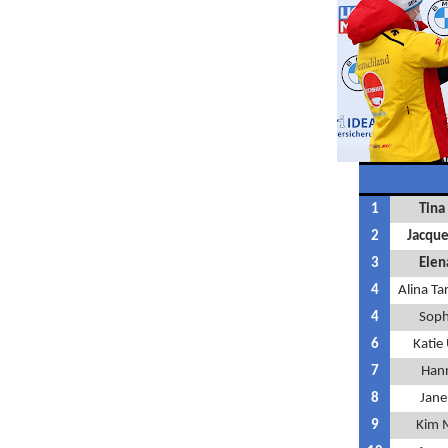
1
Tina
2
Jacque
3
Elen
4
Alina T
4
Soph
6
Katie
7
Hann
8
Jane
9
Kim 