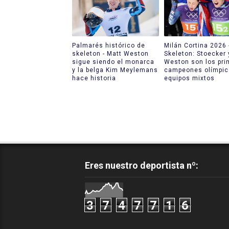
Palmarés histórico de
Milán Cortina 2026 
skeleton - Matt Weston
Skeleton: Stoecker 
sigue siendo el monarca
Weston son los pri
y la belga Kim Meylemans
campeones olímpic
hace historia
equipos mixtos
Eres nuestro deportista nº:
3
7
4
7
7
1
6