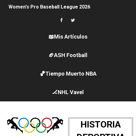
Women's Pro Baseball League 2026
Campeonato de Europa en aguas abiertas 2026 (París, F
Campeonato de Europa de pentatlón moderno 2026 (Est
📖Mis Artículos
Campeonato de Europa de natación artística 2026 (París,
🏈ASH Football
AEW - Adam Page con Brodido desbancan una semana d
🏀Tiempo Muerto NBA
Canadá Open 2026
Mundial de MotoGP 2026 - GP Gran Bretaña
🏒NHL Vavel
Canadian Elite Basketball League 2026 - Playoffs
Campeonato de Europa de high diving 2026 (París, Fran
HISTORIA
WWE NXT - Myles Borne y Tavion Heights ponen fin al r