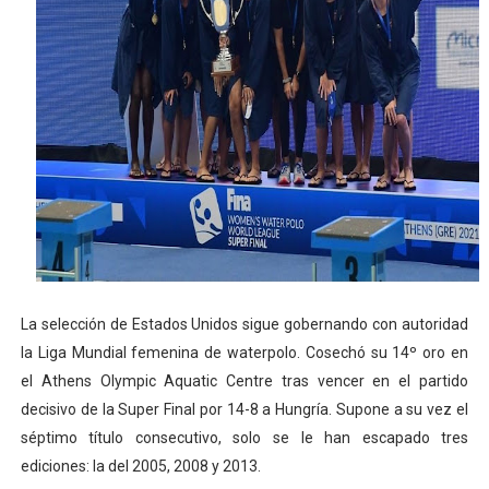
Mundial de piragüismo slalom 2026 (Oklahoma City, Es
Tour de Francia masculino 2026 - Tadej Pogacar entra 
Mundial de Fórmula 1 2026 - Lando Norris consigue en 
Campeonato de Europa de saltos 2026 (París, Francia) 
Tour de Francia femenino 2026 - Etapa 6
La selección de Estados Unidos sigue gobernando con autoridad
la Liga Mundial femenina de waterpolo. Cosechó su 14º oro en
el
Athens Olympic Aquatic Centre tras vencer en el partido
decisivo de la Super Final por 14-8 a Hungría. Supone a su vez el
séptimo título consecutivo, solo se le han escapado tres
ediciones: la del 2005, 2008 y 2013.