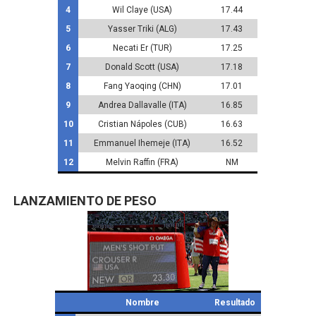
4
Wil Claye (USA)
17.44
5
Yasser Triki (ALG)
17.43
6
Necati Er (TUR)
17.25
7
Donald Scott (USA)
17.18
8
Fang Yaoqing (CHN)
17.01
9
Andrea Dallavalle (ITA)
16.85
10
Cristian Nápoles (CUB)
16.63
11
Emmanuel Ihemeje (ITA)
16.52
12
Melvin Raffin (FRA)
NM
LANZAMIENTO DE PESO
Nombre
Resultado