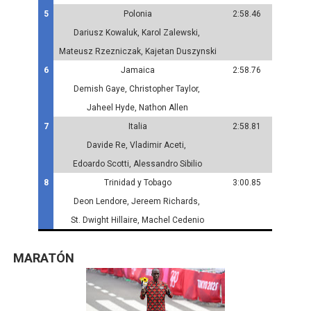
5
Polonia
2:58.46
Dariusz Kowaluk, Karol Zalewski,
Mateusz Rzezniczak, Kajetan Duszynski
6
Jamaica
2:58.76
Demish Gaye, Christopher Taylor,
Jaheel Hyde, Nathon Allen
7
Italia
2:58.81
Davide Re, Vladimir Aceti,
Edoardo Scotti, Alessandro Sibilio
8
Trinidad y Tobago
3:00.85
Deon Lendore, Jereem Richards,
St. Dwight Hillaire, Machel Cedenio
MARATÓN