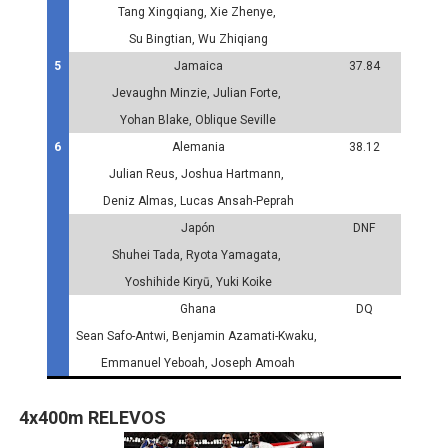
Tang Xingqiang, Xie Zhenye,
Su Bingtian, Wu Zhiqiang
5
Jamaica
37.84
Jevaughn Minzie, Julian Forte,
Yohan Blake, Oblique Seville
6
Alemania
38.12
Julian Reus, Joshua Hartmann,
Deniz Almas, Lucas Ansah-Peprah
Japón
DNF
Shuhei Tada, Ryota Yamagata,
Yoshihide Kiryū, Yuki Koike
Ghana
DQ
Sean Safo-Antwi, Benjamin Azamati-Kwaku,
Emmanuel Yeboah, Joseph Amoah
4x400m RELEVOS