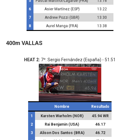
5
Pascal Martinot-Lagarde (FRA)
13.16
6
Asier Martínez (ESP)
13.22
7
Andrew Pozzi (GBR)
13.30
8
Aurel Manga (FRA)
13.38
400m VALLAS
HEAT 2:
7º.
Sergio Fernández (España) - 51.51
Nombre
Resultado
1
Karsten Warholm (NOR)
45.94 WR
2
Rai Benjamin (USA)
46.17
3
Alison Dos Santos (BRA)
46.72