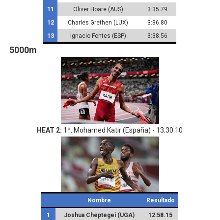
11
Oliver Hoare (AUS)
3:35.79
12
Charles Grethen (LUX)
3:36.80
13
Ignacio Fontes (ESP)
3:38.56
5000m
HEAT 2:
1º. Mohamed Katir (España) - 13:30.10
Nombre
Resultado
1
Joshua Cheptegei (UGA)
12:58.15