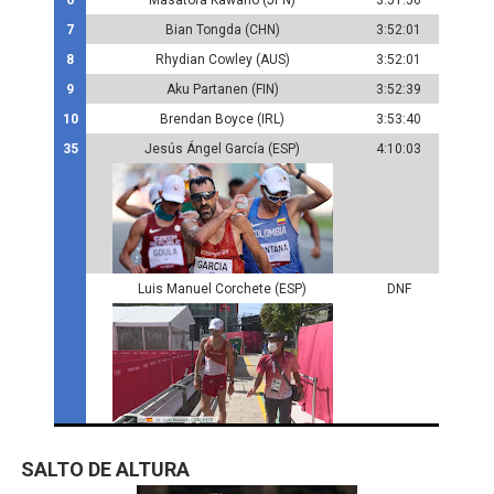
6
Masatora Kawano (JPN)
3:51:56
7
Bian Tongda (CHN)
3:52:01
8
Rhydian Cowley (AUS)
3:52:01
9
Aku Partanen (FIN)
3:52:39
10
Brendan Boyce (IRL)
3:53:40
35
Jesús Ángel García (ESP)
4:10:03
Luis Manuel Corchete (ESP)
DNF
SALTO DE ALTURA