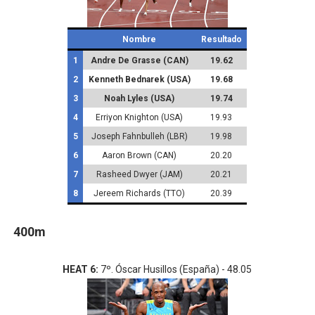
Nombre
Resultado
1
Andre De Grasse (CAN)
19.62
2
Kenneth Bednarek (USA)
19.68
3
Noah Lyles (USA)
19.74
4
Erriyon Knighton (USA)
19.93
5
Joseph Fahnbulleh (LBR)
19.98
6
Aaron Brown (CAN)
20.20
7
Rasheed Dwyer (JAM)
20.21
8
Jereem Richards (TTO)
20.39
400m
HEAT 6:
7º. Óscar Husillos (España) - 48.05