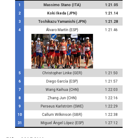
1
Massimo Stano (ITA)
1:21.05
2
Koki Ikeda (JPN)
1:21.14
3
Toshikazu Yamanishi (JPN)
1:21.28
4
Álvaro Martín (ESP)
1:21.46
5
Christopher Linke (GER)
1:21:50
6
Diego García (ESP)
1:21:57
7
Wang Kaihua (CHN)
1:22:03
8
Zhang Jun (CHN)
1:22:16
9
Perseus Karlström (SWE)
1:22:29
10
Callum Wilkinson (GBR)
1:22:38
31
Miguel Ángel López (ESP)
1:27:12