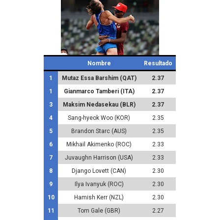
Nombre
Resultado
1
Mutaz Essa Barshim (QAT)
2.37
1
Gianmarco Tamberi (ITA)
2.37
3
Maksim Nedasekau (BLR)
2.37
4
Sang-hyeok Woo (KOR)
2.35
5
Brandon Starc (AUS)
2.35
6
Mikhail Akimenko (ROC)
2.33
7
Juvaughn Harrison (USA)
2.33
8
Django Lovett (CAN)
2.30
9
Ilya Ivanyuk (ROC)
2.30
10
Hamish Kerr (NZL)
2.30
11
Tom Gale (GBR)
2.27