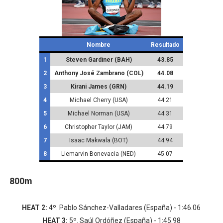
Nombre
Resultado
1
Steven Gardiner (BAH)
43.85
2
Anthony José Zambrano (COL)
44.08
3
Kirani James (GRN)
44.19
4
Michael Cherry (USA)
44.21
5
Michael Norman (USA)
44.31
6
Christopher Taylor (JAM)
44.79
7
Isaac Makwala (BOT)
44.94
8
Liemarvin Bonevacia (NED)
45.07
800m
HEAT 2:
4º. Pablo Sánchez-Valladares (España) - 1:46.06
HEAT 3:
5º. Saúl Ordóñez (España) - 1:45.98