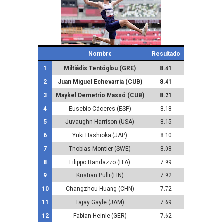
Nombre
Resultado
1
Miltiádis Tentóglou (GRE)
8.41
2
Juan Miguel Echevarría (CUB)
8.41
3
Maykel Demetrio Massó (CUB)
8.21
4
Eusebio Cáceres (ESP)
8.18
5
Juvaughn Harrison (USA)
8.15
6
Yuki Hashioka (JAP)
8.10
7
Thobias Montler (SWE)
8.08
8
Filippo Randazzo (ITA)
7.99
9
Kristian Pulli (FIN)
7.92
10
Changzhou Huang (CHN)
7.72
11
Tajay Gayle (JAM)
7.69
12
Fabian Heinle (GER)
7.62