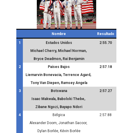
Nombre
Resultado
1
Estados Unidos
2:55.70
Michael Cherry, Michael Norman,
Bryce Deadmon, Rai Benjamin
2
Países Bajos
2:57.18
Liemarvin Bonevacia, Terrence Agard,
Tony Van Diepen, Ramsey Angela
3
Botswana
2:57.27
Isaac Makwala, Baboloki Thebe,
Zibane Ngozi, Bayapo Ndori
4
Bélgica
2:57.88
Alexander Doom, Jonathan Sacoor,
Dylan Borlée, Kévin Borlée