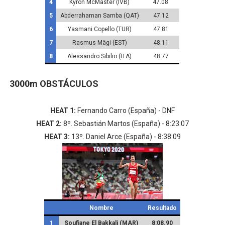
4
Kyron McMaster (IVB)
47.08
5
Abderrahaman Samba (QAT)
47.12
6
Yasmani Copello (TUR)
47.81
7
Rasmus Mägi (EST)
48.11
8
Alessandro Sibilio (ITA)
48.77
3000m OBSTÁCULOS
HEAT 1:
Fernando Carro (España) - DNF
HEAT 2:
8º. Sebastián Martos (España) - 8:23:07
HEAT 3:
13º. Daniel Arce (España) - 8:38:09
Nombre
Resultado
1
Soufiane El Bakkali (MAR)
8:08.90