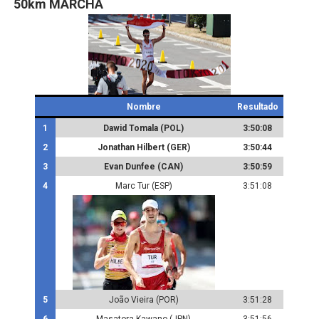
50km MARCHA
Nombre
Resultado
1
Dawid Tomala (POL)
3:50:08
2
Jonathan Hilbert (GER)
3:50:44
3
Evan Dunfee (CAN)
3:50:59
4
Marc Tur (ESP)
3:51:08
5
João Vieira (POR)
3:51:28