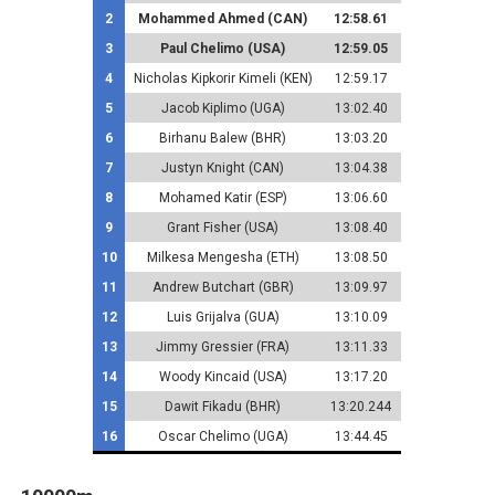
2
Mohammed Ahmed (CAN)
12:58.61
3
Paul Chelimo (USA)
12:59.05
4
Nicholas Kipkorir Kimeli (KEN)
12:59.17
5
Jacob Kiplimo (UGA)
13:02.40
6
Birhanu Balew (BHR)
13:03.20
7
Justyn Knight (CAN)
13:04.38
8
Mohamed Katir (ESP)
13:06.60
9
Grant Fisher (USA)
13:08.40
10
Milkesa Mengesha (ETH)
13:08.50
11
Andrew Butchart (GBR)
13:09.97
12
Luis Grijalva (GUA)
13:10.09
13
Jimmy Gressier (FRA)
13:11.33
14
Woody Kincaid (USA)
13:17.20
15
Dawit Fikadu (BHR)
13:20.244
16
Oscar Chelimo (UGA)
13:44.45