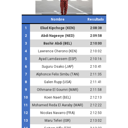
Nombre
Resultado
1
Eliud Kipchoge (KEN)
2:08:38
2
Abdi Nageeye (NED)
2:09:58
3
Bashir Abdi (BEL)
2:10:00
4
Lawrence Cherono (KEN)
2:10:02
5
Ayad Lamdassem (ESP)
2:10:16
6
Suguru Osako (JAP)
2:10:41
7
Alphonce Felix Simbu (TAN)
2:11:35
8
Galen Rupp (USA)
2:11:41
9
Othmane El Goumri (MAR)
2:11:58
10
Koen Naert (BEL)
2:12:13
11
Mohamed Reda El Aaraby (MAR)
2:12:22
12
Nicolas Navarro (FRA)
2:12:50
13
Maru Teferi (ISR)
2:13:02