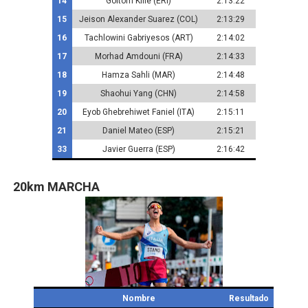
14
Goitom Kifle (ERI)
2:13:22
15
Jeison Alexander Suarez (COL)
2:13:29
16
Tachlowini Gabriyesos (ART)
2:14:02
17
Morhad Amdouni (FRA)
2:14:33
18
Hamza Sahli (MAR)
2:14:48
19
Shaohui Yang (CHN)
2:14:58
20
Eyob Ghebrehiwet Faniel (ITA)
2:15:11
21
Daniel Mateo (ESP)
2:15:21
33
Javier Guerra (ESP)
2:16:42
20km MARCHA
Nombre
Resultado