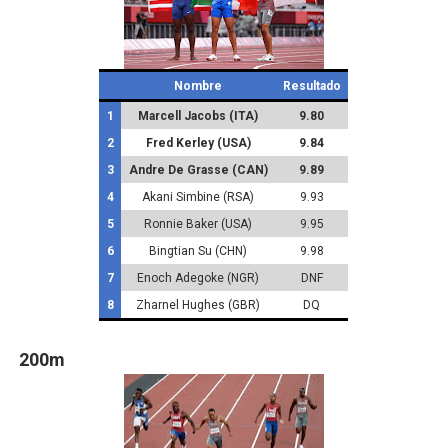
Nombre
Resultado
1
Marcell Jacobs (ITA)
9.80
2
Fred Kerley (USA)
9.84
3
Andre De Grasse (CAN)
9.89
4
Akani Simbine (RSA)
9.93
5
Ronnie Baker (USA)
9.95
6
Bingtian Su (CHN)
9.98
7
Enoch Adegoke (NGR)
DNF
8
Zharnel Hughes (GBR)
DQ
200m