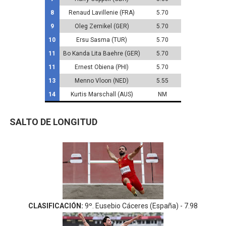
8
Renaud Lavillenie (FRA)
5.70
9
Oleg Zernikel (GER)
5.70
10
Ersu Sasma (TUR)
5.70
11
Bo Kanda Lita Baehre (GER)
5.70
11
Ernest Obiena (PHI)
5.70
13
Menno Vloon (NED)
5.55
14
Kurtis Marschall (AUS)
NM
SALTO DE LONGITUD
CLASIFICACIÓN:
9º. Eusebio Cáceres (España) - 7.98