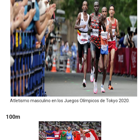
Mundial de piragüismo slalom 2026 (Oklahoma City, Es
Tour de Francia masculino 2026 - Tadej Pogacar entra 
Mundial de Fórmula 1 2026 - Lando Norris consigue en 
Campeonato de Europa de high diving 2026 (París, Fran
Tour de Francia femenino 2026 - Etapa 7
Atletismo masculino en los Juegos Olímpicos de Tokyo 2020.
100m