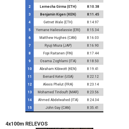
2
Lemecha Girma (ETH)
8:10.38
3
Benjamin Kigen (KEN)
8:11.45
4
Getnet Wale (ETH)
8:14.97
5
Yemane Haileselassie (ERI)
8:15.34
6
Matthew Hughes (CAN)
8:16.03
7
Ryuji Miura (JAP)
8:16.90
8
Fopi Raitanen (FIN)
8:17.44
9
Osama Zoghlami (ITA)
8:18.50
10
Abraham Kibiwott (KEN)
8:19.41
11
Benard Keter (USA)
8:22.12
12
Alexis Phelut (FRA)
8:23.14
13
Mohamed Tindouft (MAR)
8:23.56
14
Ahmed Abdelwahed (ITA)
8:24.34
15
John Gay (CAN)
8:35.41
4x100m RELEVOS