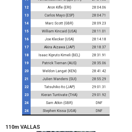
12
Aron Kifle (ERI)
28:04.06
13
Carlos Mayo (ESP)
28:04.71
14
Marc Scott (GBR)
28:09.23
15
William Kincaid (USA)
28:11.01
16
Joe Klecker (USA)
28:14.18
17
Akira Aizawa (JAP)
28:18.37
18
Isaac Kipruto Kimeli (BEL)
28:31.91
19
Patrick Tiernan (AUS)
28:35.06
20
Weldon Langat (KEN)
28:41.42
21
Julien Wanders (SUI)
28:55.29
22
Tatsuhiko Ito (JAP)
29:01.31
23
Kieran Tuntivate (THA)
29:01.92
24
Sam Atkin (GBR)
DNF
24
Stephen Kissa (UGA)
DNF
110m VALLAS