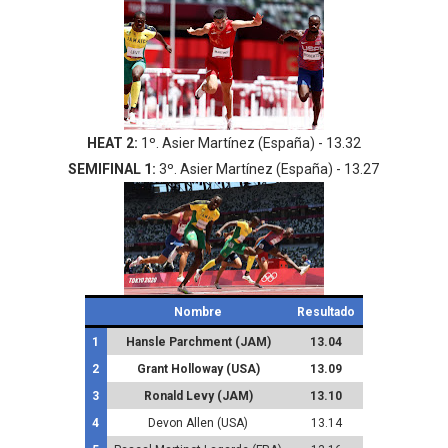
HEAT 2:
1º.
Asier Martínez (España) - 13.32
SEMIFINAL 1:
3º.
Asier Martínez (España) - 13.27
Nombre
Resultado
1
Hansle Parchment (JAM)
13.04
2
Grant Holloway (USA)
13.09
3
Ronald Levy (JAM)
13.10
4
Devon Allen (USA)
13.14