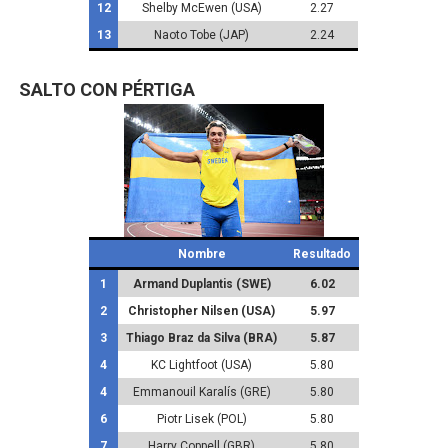
12
Shelby McEwen (USA)
2.27
13
Naoto Tobe (JAP)
2.24
SALTO CON PÉRTIGA
Nombre
Resultado
1
Armand Duplantis (SWE)
6.02
2
Christopher Nilsen (USA)
5.97
3
Thiago Braz da Silva (BRA)
5.87
4
KC Lightfoot (USA)
5.80
4
Emmanouil Karalís (GRE)
5.80
6
Piotr Lisek (POL)
5.80
7
Harry Coppell (GBR)
5.80