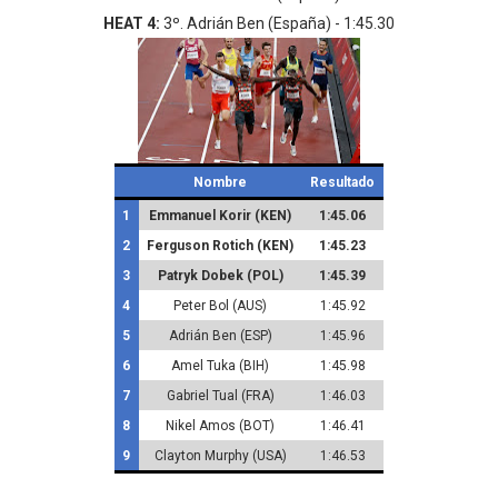
HEAT 4:
3º. Adrián Ben (España) - 1:45.30
Nombre
Resultado
1
Emmanuel Korir (KEN)
1:45.06
2
Ferguson Rotich (KEN)
1:45.23
3
Patryk Dobek (POL)
1:45.39
4
Peter Bol (AUS)
1:45.92
5
Adrián Ben (ESP)
1:45.96
6
Amel Tuka (BIH)
1:45.98
7
Gabriel Tual (FRA)
1:46.03
8
Nikel Amos (BOT)
1:46.41
9
Clayton Murphy (USA)
1:46.53