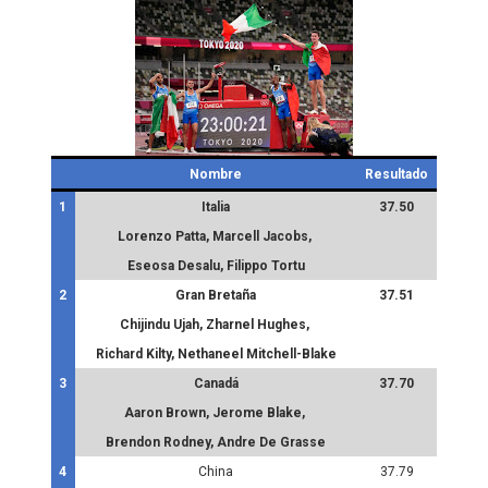
Nombre
Resultado
1
Italia
37.50
Lorenzo Patta, Marcell Jacobs,
Eseosa Desalu, Filippo Tortu
2
Gran Bretaña
37.51
Chijindu Ujah, Zharnel Hughes,
Richard Kilty, Nethaneel Mitchell-Blake
3
Canadá
37.70
Aaron Brown, Jerome Blake,
Brendon Rodney, Andre De Grasse
4
China
37.79