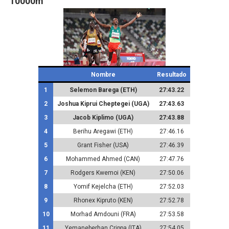
10000m
Nombre
Resultado
1
Selemon Barega (ETH)
27:43.22
2
Joshua Kiprui Cheptegei (UGA)
27:43.63
3
Jacob Kiplimo (UGA)
27:43.88
4
Berihu Aregawi (ETH)
27:46.16
5
Grant Fisher (USA)
27:46.39
6
Mohammed Ahmed (CAN)
27:47.76
7
Rodgers Kwemoi (KEN)
27:50.06
8
Yomif Kejelcha (ETH)
27:52.03
9
Rhonex Kipruto (KEN)
27:52.78
10
Morhad Amdouni (FRA)
27:53.58
11
Yemaneberhan Crippa (ITA)
27:54.05