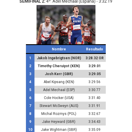
SEMIFINAL
2:
4º. Adel Mechaal (España) - 3:32.19
Nombre
Resultado
1
Jakob Ingebrigtsen (NOR)
3:28.32 OR
2
Timothy Cheruiyot (KEN)
3:29.01
3
Josh Kerr (GBR)
3:29.05
4
Abel Kipsang (KEN)
3:29.56
5
Adel Mechaal (ESP)
3:30.77
6
Cole Hocker (USA)
3:31.40
7
Stewart McSweyn (AUS)
3:31.91
8
Michal Rozmys (POL)
3:32.67
9
Jake Heyward (GBR)
3:34.43
10
Jake Wightman (GBR)
3:35.09