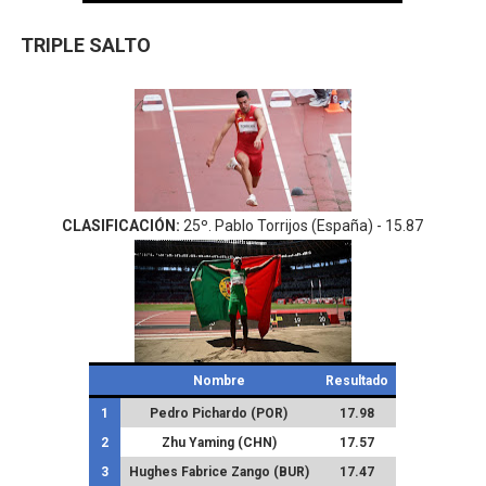
TRIPLE SALTO
CLASIFICACIÓN:
25º. Pablo Torrijos (España) - 15.87
Nombre
Resultado
1
Pedro Pichardo (POR)
17.98
2
Zhu Yaming (CHN)
17.57
3
Hughes Fabrice Zango (BUR)
17.47