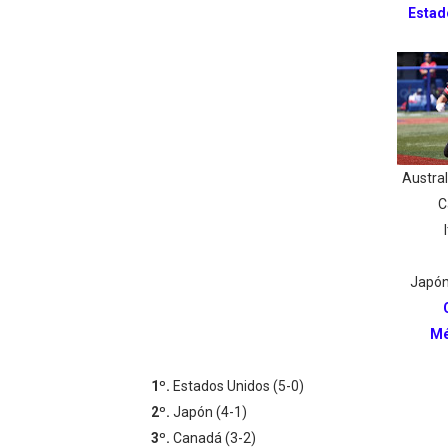
Estad
Austral
C
Japón
Mé
1º.
Estados Unidos (5-0)
2º.
Japón (4-1)
3º.
Canadá (3-2)