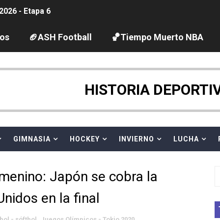
2026 - Etapa 6
gue 2026
los
🏈ASH Football
🏀Tiempo Muerto NBA
guas abiertas 2026 (París, Francia) - Dobletes de Wellbro
pentatlón moderno 2026 (Estambul, Turquía)
HISTORIA DEPORTI
tación artística 2026 (París, Francia) - España domina junto
ido desbancan una semana después a The Demand por trío
GIMNASIA
HOCKEY
INVIERNO
LUCHA
 GP Gran Bretaña
menino: Japón se cobra la
League 2026 - Playoffs
nidos en la final
igh diving 2026 (París, Francia)
bol - sóftbol
,
Juegos Olímpicos - Tokio 2020