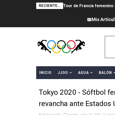
RECIENTE...
Tour de Francia femenino 
Women's Pro Baseball Lea
📖Mis Artícu
Campeonato de Europa en a
Campeonato de Europa de 
Campeonato de Europa de na
AEW - Adam Page con Brod
INICIO
JJOO
AGUA
BALÓN
Canadá Open 2026
Mundial de MotoGP 2026 -
Tokyo 2020 - Sóftbol fe
Canadian Elite Basketball 
revancha ante Estados U
Campeonato de Europa de h
Víctor Calle
martes, julio 27, 2021
béis