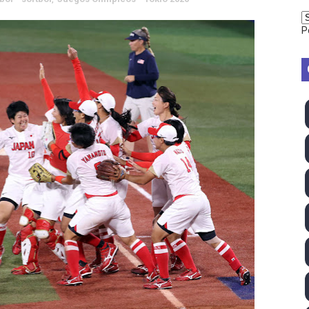
vion Heights ponen fin al reinado por parejas de The Vani
P
2026 - Week 10
 season
ra Chelsea Green, Chad Gable y Baron Corbin en SummerSl
TB 2026 (Monteceneri, Suiza) - Charlie Aldridge y Sina Fr
emo 2026 (Varese, Italia) - Rumanía, Alemania y Gran Breta
ino 2026 (Tokio, Japón) - Estados Unidos invencibles, ya 
último Impact! con Jason Hotch como nuevo TNA Internati
ong Kong) - La delegación italiana arrasa con 4 oros y 4 pl
va monarca Intercontinental, su primer título individual en