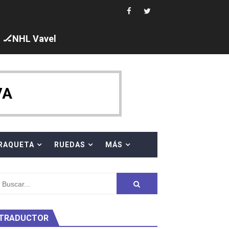
🏒NHL Vavel
ck y Taddeucci. Ángela Martínez 5ª en 10km
VA
 al equipo neutral ruso, llevándose 8 medallas, seis para I
s en el Grand Slam Mexico
RAQUETA
RUEDAS
MÁS
TRADUCTOR