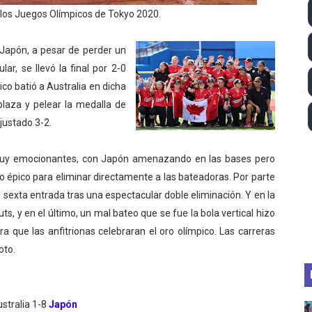
los Juegos Olímpicos de Tokyo 2020.
ll League 2026 - Las Utah Talons son bicampeonas de la AU
lom 2026 (Oklahoma City, Estados Unidos) - Miquel Travé 
, Japón, a pesar de perder un
ar, se llevó la final por 2-0
 2026 - Tadej Pogacar entra en el selecto grupo de los pe
o batió a Australia en dicha
plaza y pelear la medalla de
 - Lando Norris consigue en Hungría su primera victoria d
justado 3-2.
ltos 2026 (París, Francia) - Bronce para Jorge y Ana Carv
n muy emocionantes, con Japón amenazando en las bases pero
o épico para eliminar directamente a las bateadoras. Por parte
 sexta entrada tras una espectacular doble eliminación. Y en la
s, y en el último, un mal bateo que se fue la bola vertical hizo
ra que las anfitrionas celebraran el oro olímpico. Las carreras
oto.
stralia 1-8
Japón