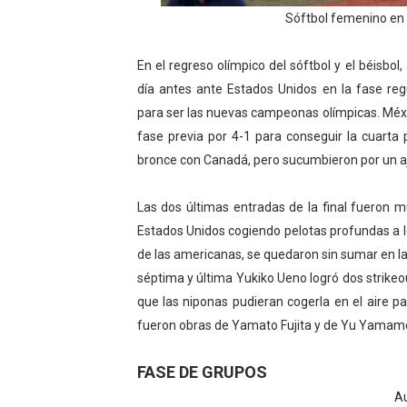
Sóftbol femenino en 
Athletes Unlimited Softba
Mundial de piragüismo sla
En el regreso olímpico del sóftbol y el béisbol
día antes ante Estados Unidos en la fase regul
Tour de Francia masculino
para ser las nuevas campeonas olímpicas. Méxic
fase previa por 4-1 para conseguir la cuarta 
Mundial de Fórmula 1 2026
bronce con Canadá, pero sucumbieron por un a
Campeonato de Europa de sa
Las dos últimas entradas de la final fuero
Estados Unidos cogiendo pelotas profundas a l
de las americanas, se quedaron sin sumar en la
séptima y última Yukiko Ueno logró dos strikeout
que las niponas pudieran cogerla en el aire pa
fueron obras de Yamato Fujita y de Yu Yamam
FASE DE GRUPOS
Au