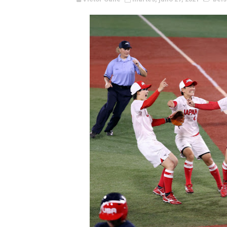
WWE NXT - Myles Borne y Ta
Canadian Football League 
EFA y AFLE 2026 - Regular
Grandes éxitos por fin pa
Campeonato de Europa de M
Campeonato de Europa de r
Mundial de lacrosse femen
Máxima celebración en el 
Mundial de esgrima 2026 (H
Raquel Rodriguez es la nue