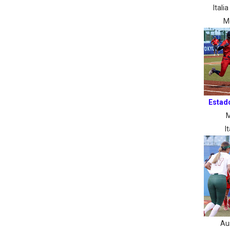
Itali
M
Estad
M
I
Au