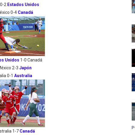
a 0-2
Estados Unidos
éxico 0-4
Canadá
os Unidos
1-0 Canadá
éxico 2-3
Japón
talia 0-1
Australia
p
stralia 1-7
Canadá