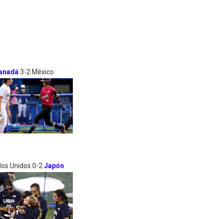
anadá
3-2 México
dos Unidos 0-2
Japón