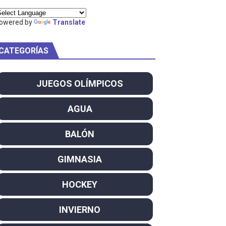
ty Project
owered by
Translate
CATEGORÍAS
am
JUEGOS OLÍMPICOS
ei dominan el Europeo
AGUA
ña se reparten el botín y Caetano Horta y Rodrigo Conde f
BALÓN
son decacampeonas y quinto oro consecutivo
GIMNASIA
onal Champion
HOCKEY
atas
INVIERNO
 WWE