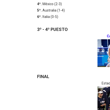
4º.
México (2-3)
5º.
Australia (1-4)
6º.
Italia (0-5)
3º - 4º PUESTO
C
FINAL
Esta