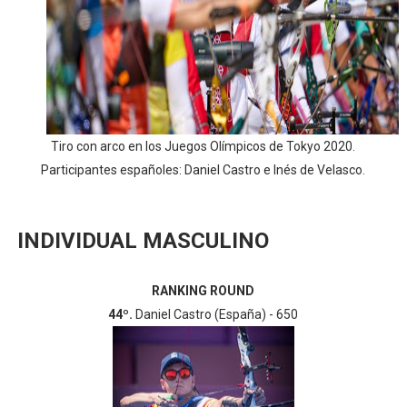
Athletes Unlimited Softball League 2026 - Las Utah Ta
Mundial de piragüismo slalom 2026 (Oklahoma City, Es
Tour de Francia masculino 2026 - Tadej Pogacar entra 
Mundial de Fórmula 1 2026 - Lando Norris consigue en 
Tiro con arco en los Juegos Olímpicos de Tokyo 2020.
Participantes españoles: Daniel Castro e Inés de Velasco.
Campeonato de Europa de high diving 2026 (París, Fran
INDIVIDUAL MASCULINO
RANKING ROUND
44º.
Daniel Castro (España) - 650