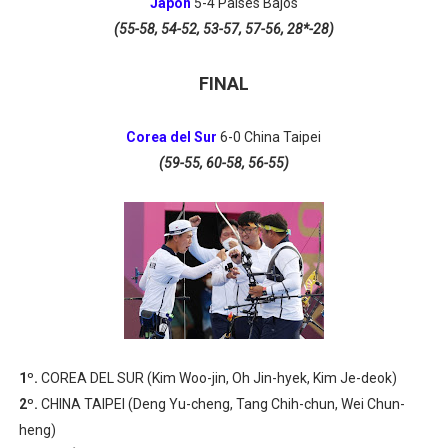
Japón
5
-4
Países Bajos
(55-58, 54-52, 53-57, 57-56, 28*-28)
FINAL
Corea del Sur
6-0
China Taipei
(59-55, 60-58, 56-55)
1º.
COREA DEL SUR (Kim Woo-jin, Oh Jin-hyek, Kim Je-deok)
2º.
CHINA TAIPEI (Deng Yu-cheng, Tang Chih-chun, Wei Chun-
heng)