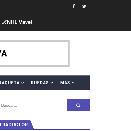
ck y Taddeucci. Ángela Martínez 5ª en 10km
🏒NHL Vavel
 al equipo neutral ruso, llevándose 8 medallas, seis para I
VA
s en el Grand Slam Mexico
RAQUETA
RUEDAS
MÁS
TRADUCTOR
ty Project