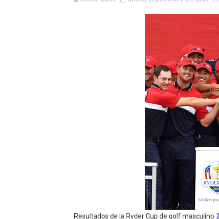
Canadian Football League 
EFA y AFLE 2026 - Regular
Grandes éxitos por fin pa
Campeonato de Europa de M
Campeonato de Europa de r
Mundial de lacrosse femen
Máxima celebración en el 
Mundial de esgrima 2026 (H
Raquel Rodriguez es la nue
Athletes Unlimited Softba
Resultados de la Ryder Cup de golf masculino