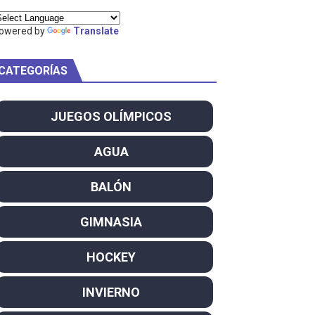
owered by
Translate
CATEGORÍAS
am
ei dominan el Europeo
JUEGOS OLÍMPICOS
ña se reparten el botín y Caetano Horta y Rodrigo Conde f
AGUA
son decacampeonas y quinto oro consecutivo
BALÓN
onal Champion
GIMNASIA
atas
HOCKEY
 WWE
INVIERNO
SL