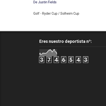
De Justin Fields
Golf - Ryder Cup / Solheim Cup
Eres nuestro deportista nº:
3
7
4
6
5
4
3