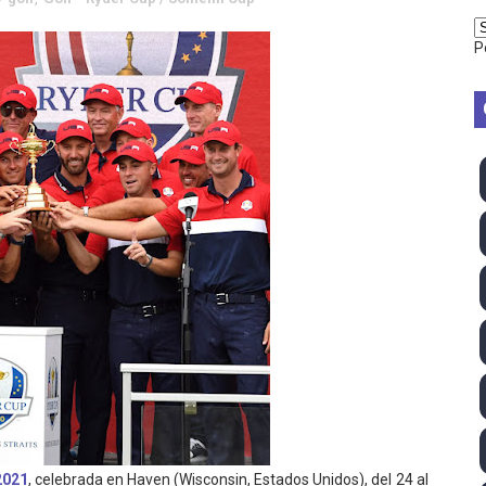
2026 - Week 10
P
 season
ra Chelsea Green, Chad Gable y Baron Corbin en SummerSl
TB 2026 (Monteceneri, Suiza) - Charlie Aldridge y Sina Fr
emo 2026 (Varese, Italia) - Rumanía, Alemania y Gran Breta
ino 2026 (Tokio, Japón) - Estados Unidos invencibles, ya 
último Impact! con Jason Hotch como nuevo TNA Internati
ong Kong) - La delegación italiana arrasa con 4 oros y 4 pl
va monarca Intercontinental, su primer título individual en
ll League 2026 - Las Utah Talons son bicampeonas de la AU
2021
, celebrada en Haven (Wisconsin, Estados Unidos), del 24 al