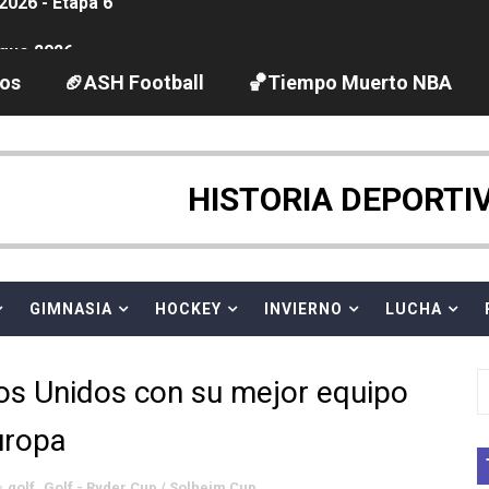
gue 2026
guas abiertas 2026 (París, Francia) - Dobletes de Wellbro
los
🏈ASH Football
🏀Tiempo Muerto NBA
pentatlón moderno 2026 (Estambul, Turquía)
tación artística 2026 (París, Francia) - España domina junto
HISTORIA DEPORTI
ido desbancan una semana después a The Demand por trío
GIMNASIA
HOCKEY
INVIERNO
LUCHA
 GP Gran Bretaña
League 2026 - Playoffs
os Unidos con su mejor equipo
igh diving 2026 (París, Francia)
uropa
vion Heights ponen fin al reinado por parejas de The Vani
golf
,
Golf - Ryder Cup / Solheim Cup