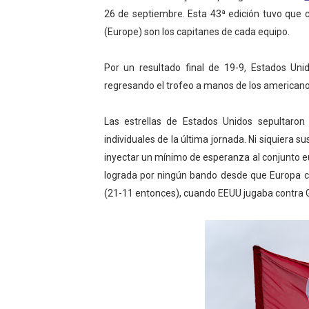
26 de septiembre. Esta 43ª edición tuvo que c
Mundial de piragüismo sla
(Europe) son los capitanes de cada equipo.
Tour de Francia masculino
Por un resultado final de 19-9, Estados Uni
Mundial de Fórmula 1 2026
regresando el trofeo a manos de los americano
Campeonato de Europa de sa
Las estrellas de Estados Unidos sepultaron
individuales de la última jornada. Ni siquiera
Tour de Francia femenino 
inyectar un mínimo de esperanza al conjunto eur
lograda por ningún bando desde que Europa 
(21-11 entonces), cuando EEUU jugaba contra G