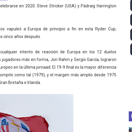
elebrarse en 2020. Steve Stricker (USA) y Pádraig Harrington
lom 2026 (Oklahoma City, Estados Unidos) - Miquel Travé 
 2026 - Tadej Pogacar entra en el selecto grupo de los pe
dos vapuleó a Europa de principio a fin en esta Ryder Cup,
 - Lando Norris consigue en Hungría su primera victoria d
s cinco años después.
ltos 2026 (París, Francia) - Bronce para Jorge y Ana Carv
 cualquier intento de reacción de Europa en los 12 duelos
 sus jugadores más en forma, Jon Rahm y Sergio García, lograron
2026 - Etapa 6
opeo en la última jornaad. El 19-9 final es la mayor diferencia
compite como tal (1979), y el margen más amplio desde 1975
ran Bretaña e Irlanda.