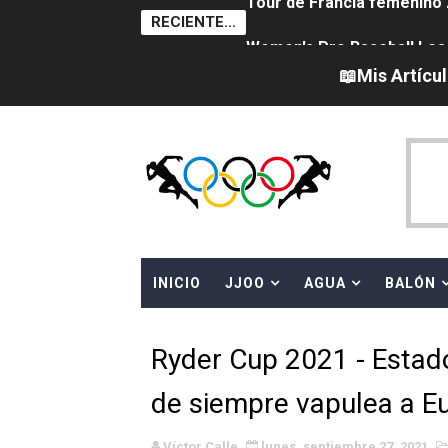
RECIENTE...
Women's Pro Baseball Lea
Campeonato de Europa en a
📖Mis Artícu
Campeonato de Europa de 
Campeonato de Europa de na
AEW - Adam Page con Brod
Canadá Open 2026
INICIO
JJOO
AGUA
BALÓN
Mundial de MotoGP 2026 -
Canadian Elite Basketball 
Ryder Cup 2021 - Estad
Campeonato de Europa de h
de siempre vapulea a E
WWE NXT - Myles Borne y Ta
Víctor Calle
lunes, septiembre 27, 2021