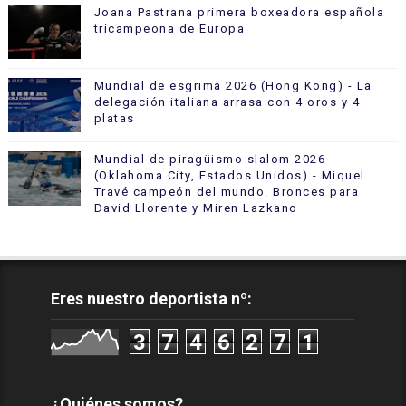
Joana Pastrana primera boxeadora española
tricampeona de Europa
Mundial de esgrima 2026 (Hong Kong) - La
delegación italiana arrasa con 4 oros y 4
platas
Mundial de piragüismo slalom 2026
(Oklahoma City, Estados Unidos) - Miquel
Travé campeón del mundo. Bronces para
David Llorente y Miren Lazkano
Eres nuestro deportista nº:
3
7
4
6
2
7
1
¿Quiénes somos?