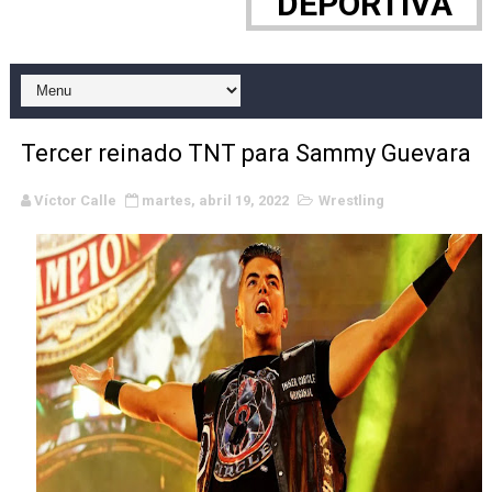
DEPORTIVA
WWE NXT - Myles Borne y Tavion Heights ponen fin al r
Canadian Football League 2026 - Week 10
EFA y AFLE 2026 - Regular season
Tercer reinado TNT para Sammy Guevara
Grandes éxitos por fin para Chelsea Green, Chad Gabl
Víctor Calle
martes, abril 19, 2022
Wrestling
Campeonato de Europa de MTB 2026 (Monteceneri, Suiza)
Campeonato de Europa de remo 2026 (Varese, Italia) - 
Mundial de lacrosse femenino 2026 (Tokio, Japón) - Es
Máxima celebración en el último Impact! con Jason Ho
Mundial de esgrima 2026 (Hong Kong) - La delegación ita
Raquel Rodriguez es la nueva monarca Intercontinental,