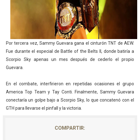
Athletes Unlimited Softball League 2026 - Las Utah Ta
Mundial de piragüismo slalom 2026 (Oklahoma City, Es
Tour de Francia masculino 2026 - Tadej Pogacar entra 
Por tercera vez, Sammy Guevara gana el cinturón TNT de AEW.
Mundial de Fórmula 1 2026 - Lando Norris consigue en 
Fue durante el especial de Battle of the Belts II, donde batiría a
Scorpio Sky apenas un mes después de cederlo el propio
Campeonato de Europa de saltos 2026 (París, Francia) 
Guevara.
En el combate, interfirieron en repetidas ocasiones el grupo
America Top Team y Tay Conti. Finalmente, Sammy Guevara
conectaría un golpe bajo a Scorpio Sky, lo que concatenó con el
GTH para llevarse el pinfall y la victoria.
COMPARTIR: