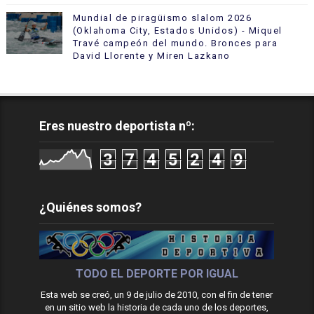
Mundial de piragüismo slalom 2026
(Oklahoma City, Estados Unidos) - Miquel
Travé campeón del mundo. Bronces para
David Llorente y Miren Lazkano
Eres nuestro deportista nº:
3
7
4
5
2
4
9
¿Quiénes somos?
TODO EL DEPORTE POR IGUAL
Esta web se creó, un 9 de julio de 2010, con el fin de tener
en un sitio web la historia de cada uno de los deportes,