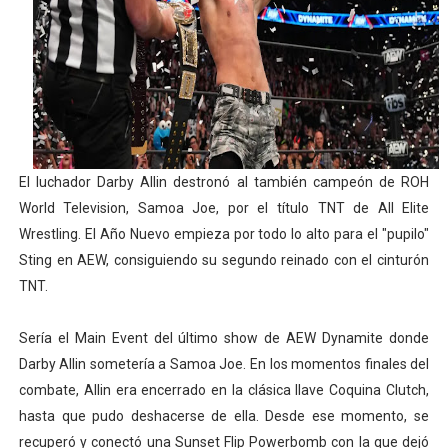
Mundial de piragüismo slalom 2026 (Oklahoma City, Es
Tour de Francia masculino 2026 - Tadej Pogacar entra 
Mundial de Fórmula 1 2026 - Lando Norris consigue en 
Copa del Mundo femenina 2026 - Estados Unidos campe
El luchador Darby Allin destronó al también campeón de ROH
Campeonato de Europa de saltos 2026 (París, Francia) 
World Television, Samoa Joe, por el título TNT de All Elite
Wrestling. El Año Nuevo empieza por todo lo alto para el "pupilo"
Sting en AEW, consiguiendo su segundo reinado con el cinturón
TNT.
Sería el Main Event del último show de AEW Dynamite donde
Darby Allin sometería a Samoa Joe. En los momentos finales del
combate, Allin era encerrado en la clásica llave Coquina Clutch,
hasta que pudo deshacerse de ella. Desde ese momento, se
recuperó y conectó una Sunset Flip Powerbomb con la que dejó