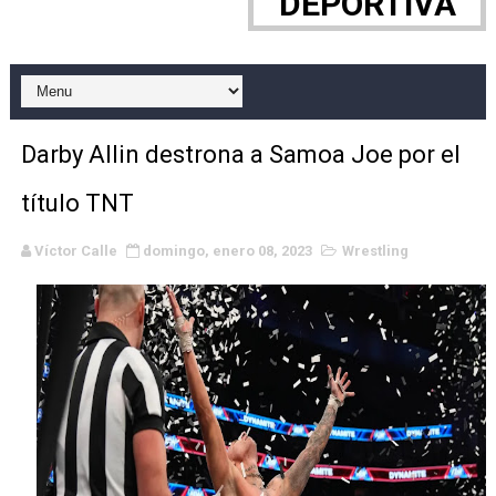
DEPORTIVA
Canadian Football League 2026 - Week 10
EFA y AFLE 2026 - Regular season
Grandes éxitos por fin para Chelsea Green, Chad Gabl
Darby Allin destrona a Samoa Joe por el
Campeonato de Europa de MTB 2026 (Monteceneri, Suiza)
título TNT
Campeonato de Europa de remo 2026 (Varese, Italia) - 
Víctor Calle
domingo, enero 08, 2023
Wrestling
Mundial de lacrosse femenino 2026 (Tokio, Japón) - Es
Máxima celebración en el último Impact! con Jason Ho
Mundial de esgrima 2026 (Hong Kong) - La delegación ita
Raquel Rodriguez es la nueva monarca Intercontinental,
Athletes Unlimited Softball League 2026 - Las Utah Ta