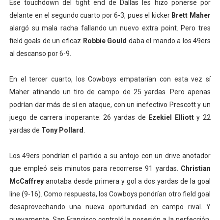
Ese touchdown del tight end de Dallas les hizo ponerse por
delante en el segundo cuarto por 6-3, pues el kicker
Brett Maher
alargó su mala racha fallando un nuevo extra point. Pero tres
field goals de un eficaz
Robbie Gould
daba el mando a los 49ers
al descanso por 6-9.
En el tercer cuarto, los Cowboys empatarían con esta vez sí
Maher atinando un tiro de campo de 25 yardas. Pero apenas
podrían dar más de sí en ataque, con un inefectivo Prescott y un
juego de carrera inoperante: 26 yardas de
Ezekiel Elliott
y 22
yardas de
Tony Pollard
.
Los 49ers pondrían el partido a su antojo con un drive anotador
que empleó seis minutos para recorrerse 91 yardas.
Christian
McCaffrey
anotaba desde primera y gol a dos yardas de la goal
line (9-16). Como respuesta, los Cowboys pondrían otro field goal
desaprovechando una nueva oportunidad en campo rival. Y
nuevamente, San Francisco controló la posesión a la perfección.