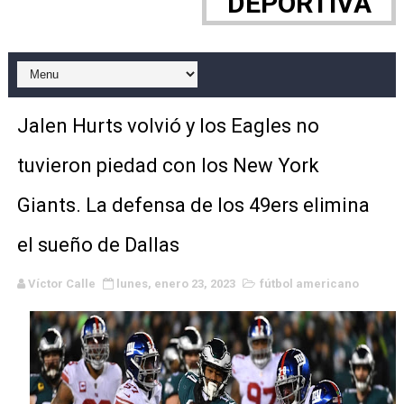
DEPORTIVA
WWE NXT - Myles Borne y Tavion Heights ponen fin al r
Canadian Football League 2026 - Week 10
EFA y AFLE 2026 - Regular season
Jalen Hurts volvió y los Eagles no
Grandes éxitos por fin para Chelsea Green, Chad Gabl
tuvieron piedad con los New York
Campeonato de Europa de MTB 2026 (Monteceneri, Suiza)
Giants. La defensa de los 49ers elimina
Campeonato de Europa de remo 2026 (Varese, Italia) - 
el sueño de Dallas
Mundial de lacrosse femenino 2026 (Tokio, Japón) - Es
Víctor Calle
lunes, enero 23, 2023
fútbol americano
Máxima celebración en el último Impact! con Jason Ho
Mundial de esgrima 2026 (Hong Kong) - La delegación ita
Raquel Rodriguez es la nueva monarca Intercontinental,