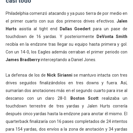
casi todo
Philadelphia comenzó atacando y ya puso tierra de por medio en
el primer cuarto con sus dos primeros drives efectivos.
Jalen
Hurts
asistía al tight end
Dallas Goedert
para un pase de
touchdown de 16 yardas. Y posteriormente
DeVonta Smith
recibía en la endzone tras llegar su equipo hasta primera y gol.
Con un 14-0, los Eagles además cerraban el primer periodo con
James Bradberry
interceptando a Daniel Jones.
La defensa de los de
Nick Sirianni
se mantuvo intacta con tres
drives seguidos finalizándolos en tres downs y fuera. Así,
sumarían dos anotaciones más en el segundo cuarto para irse al
descanso con un claro 28-0.
Boston Scott
realizaba un
touchdown terrestre de tres yardas y Jalen Hurts correría
después cinco yardas hasta la endzone para anotar él mismo. El
quarterback finalizaría con 16 pases completados de 24 intentos
para 154 yardas, dos envíos a la zona de anotación y 34 yardas