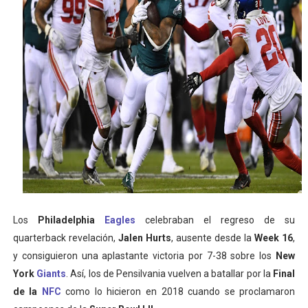
Athletes Unlimited Softball League 2026 - Las Utah Ta
Mundial de piragüismo slalom 2026 (Oklahoma City, Es
Tour de Francia masculino 2026 - Tadej Pogacar entra 
Mundial de Fórmula 1 2026 - Lando Norris consigue en 
Campeonato de Europa de high diving 2026 (París, Fran
Los
Philadelphia
Eagles
celebraban el regreso de su
quarterback revelación,
Jalen Hurts
, ausente desde la
Week 16
,
y consiguieron una aplastante victoria por 7-38 sobre los
New
York
Giants
. Así, los de Pensilvania vuelven a batallar por la
Final
de la
NFC
como lo hicieron en 2018 cuando se proclamaron