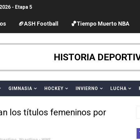
2026 - Etapa 5
gue 2026
los
🏈ASH Football
🏀Tiempo Muerto NBA
guas abiertas 2026 (París, Francia) - Dobletes de Wellbro
pentatlón moderno 2026 (Estambul, Turquía)
HISTORIA DEPORTI
vion Heights ponen fin al reinado por parejas de The Vani
GIMNASIA
HOCKEY
INVIERNO
LUCHA
 GP Gran Bretaña
 League
an los títulos femeninos por
2026 - Week 10
 season
restling
,
Wrestling - WWE