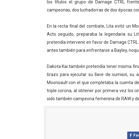
los títulos el grupo de Damage CTRL frente
Mundial de Fórmula 1 2026
campeonas, dos luchadorras de dos épocas com
Copa del Mundo femenina 2
En la recta final del combate, Lita evitó un M
Acto seguido, preparaba la legendaria su L
Campeonato de Europa de s
pretendía intervenir en favor de Damage CTRL.
Campeonato de Europa de na
antes también para enfrentarse a Bayley, noque
AEW - Adam Page con Brod
Dakota Kai también pretendía tener misma final
brazo para ejecutar su llave de sumisió, su a
Moonsault con el que completaba la cuenta de 
triple corona, al obtener por primera vez los 
sido también campeona femenina de RAW y 
Fa