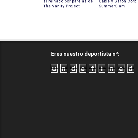
al reinado por parejas de
Gable y Baron Corb
The Vanity Project
SummerSlam
Eres nuestro deportista nº:
u
n
d
e
f
i
n
e
d