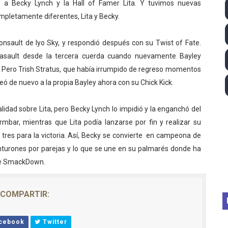
 a Becky Lynch y la Hall of Famer Lita. Y tuvimos nuevas
 - Lando Norris consigue en Hungría su primera victoria d
pletamente diferentes, Lita y Becky.
026 - Estados Unidos campeón dejando a España a las pue
oonsault de Iyo Sky, y respondió después con su Twist of Fate.
itasault desde la tercera cuerda cuando nuevamente Bayley
altos 2026 (París, Francia) - Medalla de bronce para Jorge
 Pero Trish Stratus, que había irrumpido de regreso momentos
tación artística 2026 (París, Francia) - España domina junto
ó de nuevo a la propia Bayley ahora con su Chick Kick.
ido desbancan una semana después a The Demand por trío
idad sobre Lita, pero Becky Lynch lo impidió y la enganchó del
rmbar, mientras que Lita podía lanzarse por fin y realizar su
tres para la victoria. Así, Becky se convierte en campeona de
cinturones por parejas y lo que se une en su palmarés donde ha
de SmackDown.
COMPARTIR:
cebook
Twitter