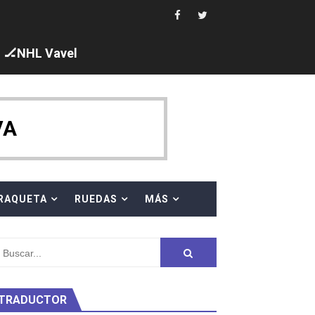
🏒NHL Vavel
ck y Taddeucci. Ángela Martínez 5ª en 10km
VA
ty Project
RAQUETA
RUEDAS
MÁS
TRADUCTOR