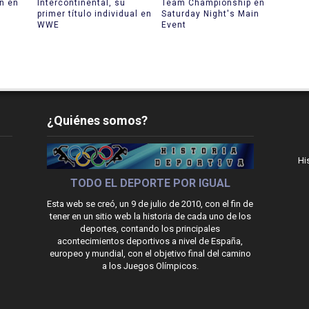
in en
Intercontinental, su
Team Championship en
primer título individual en
Saturday Night's Main
WWE
Event
¿Quiénes somos?
Hi
TODO EL DEPORTE POR IGUAL
Esta web se creó, un 9 de julio de 2010, con el fin de
tener en un sitio web la historia de cada uno de los
deportes, contando los principales
acontecimientos deportivos a nivel de España,
europeo y mundial, con el objetivo final del camino
a los Juegos Olímpicos.