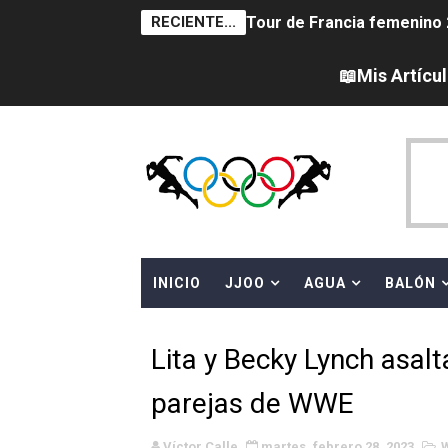
RECIENTE...
Tour de Francia femenino 
Women's Pro Baseball Lea
📖Mis Artícu
Campeonato de Europa en a
Campeonato de Europa de 
WWE NXT - Myles Borne y Ta
Canadá Open 2026
INICIO
JJOO
AGUA
BALÓN
Mundial de MotoGP 2026 -
Canadian Elite Basketball
Lita y Becky Lynch asalt
Canadian Football League 
parejas de WWE
EFA y AFLE 2026 - Regular
Víctor Calle
martes, febrero 28, 2023
W